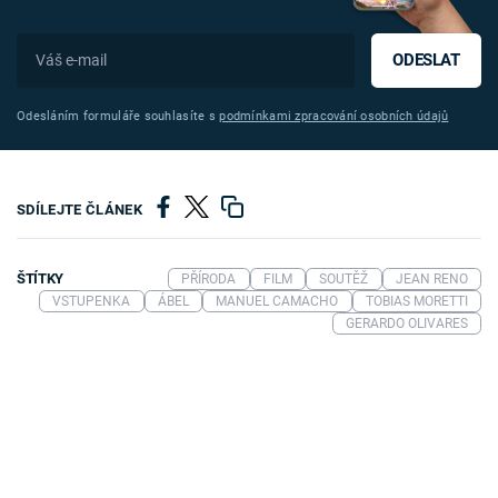
ODESLAT
Odesláním formuláře souhlasíte s
podmínkami zpracování osobních údajů
SDÍLEJTE ČLÁNEK
ŠTÍTKY
PŘÍRODA
FILM
SOUTĚŽ
JEAN RENO
VSTUPENKA
ÁBEL
MANUEL CAMACHO
TOBIAS MORETTI
GERARDO OLIVARES