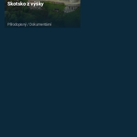
Skotsko z výšky
Přírodopisný / Dokumentární