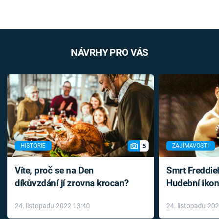
NÁVRHY PRO VÁS
5
HISTORIE
ZAJÍMAVOSTI
Víte, proč se na Den
Smrt Freddie
díkůvzdání jí zrovna krocan?
Hudební ikon
až do konce 
24. listopadu 2022 13:40
24. listopadu 20
léky