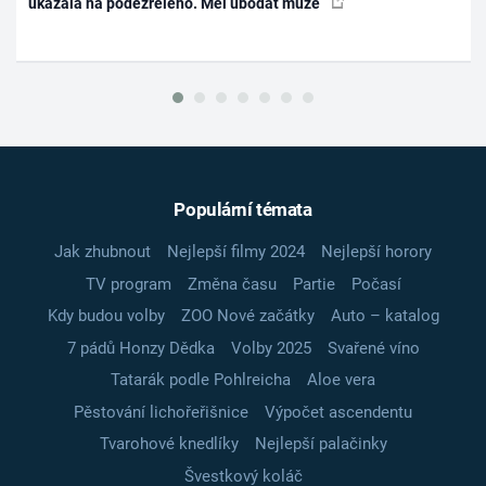
ukázala na podezřelého. Měl ubodat muže
Populární témata
Jak zhubnout
Nejlepší filmy 2024
Nejlepší horory
TV program
Změna času
Partie
Počasí
Kdy budou volby
ZOO Nové začátky
Auto – katalog
7 pádů Honzy Dědka
Volby 2025
Svařené víno
Tatarák podle Pohlreicha
Aloe vera
Pěstování lichořeřišnice
Výpočet ascendentu
Tvarohové knedlíky
Nejlepší palačinky
Švestkový koláč