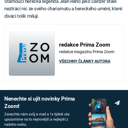
Stárnoucí herecká legenda Jean Reno jako Danzer stále
neztrácí nic ze svého charismatu a hereckého umění, které
diváci tolik milují.
redakce Prima Zoom
redakce magazínu Prima Zoom
VŠECHNY ČLÁNKY AUTORA
Nenechte si ujít novinky Prima
Zoom!
Zanechte nám svůj e-mail a 1x týdně vás
upozorníme na to nejnovější a nejlepší z
našeho webu.