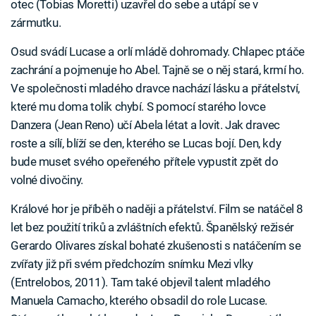
otec (Tobias Moretti) uzavřel do sebe a utápí se v
zármutku.
Osud svádí Lucase a orlí mládě dohromady. Chlapec ptáče
zachrání a pojmenuje ho Abel. Tajně se o něj stará, krmí ho.
Ve společnosti mladého dravce nachází lásku a přátelství,
které mu doma tolik chybí. S pomocí starého lovce
Danzera (Jean Reno) učí Abela létat a lovit. Jak dravec
roste a sílí, blíží se den, kterého se Lucas bojí. Den, kdy
bude muset svého opeřeného přítele vypustit zpět do
volné divočiny.
Králové hor je příběh o naději a přátelství. Film se natáčel 8
let bez použití triků a zvláštních efektů. Španělský režisér
Gerardo Olivares získal bohaté zkušenosti s natáčením se
zvířaty již při svém předchozím snímku Mezi vlky
(Entrelobos, 2011). Tam také objevil talent mladého
Manuela Camacho, kterého obsadil do role Lucase.