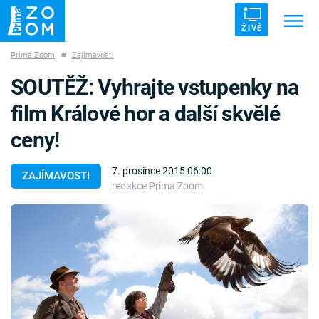
ŽIVĚ
Prima Zoom
■
Zajímavosti
Trendy:
ZRÁDCI
UFO
DRUHÁ SVĚTOVÁ VÁLKA
SOUTĚŽ: Vyhrajte vstupenky na
ZÁHADY
VETŘELCI DÁVNOVĚKU
film Králové hor a další skvělé
ceny!
7. prosince 2015 06:00
ZAJÍMAVOSTI
redakce Prima Zoom
Témata
Témata
Pořady
TV Program