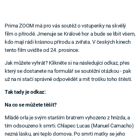
Prima ZOOM má pro vás soutěž o vstupenky na skvělý
film o přírodě. Jmenuje se Králové hor a bude se líbit všem,
kdo mají rádi krásnou přírodu a zvířata. V českých kinech
tento film uvidíte od 24. prosince.
Jak můžete vyhrát? Klikněte si na následující odkaz, přes
který se dostanete na formulář se soutěžní otázkou - pak
už na ni stačí správně odpovědět a mít trošku toho štěstí.
Tak tady je odkaz:
Na co se můžete těšit?
Mládě orla je svým starším bratrem vyhozeno z hnízda, a
tím odsouzeno k smrti. Chlapec Lucas (Manuel Camacho)
nezná lásku, ani teplo domova. Po smrti matky se jeho