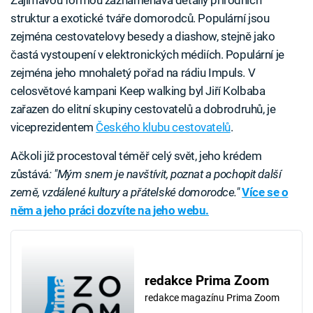
Zajímavou formou zaznamenává detaily přírodních
struktur a exotické tváře domorodců. Populární jsou
zejména cestovatelovy besedy a diashow, stejně jako
častá vystoupení v elektronických médiích. Populární je
zejména jeho mnohaletý pořad na rádiu Impuls. V
celosvětové kampani Keep walking byl Jiří Kolbaba
zařazen do elitní skupiny cestovatelů a dobrodruhů, je
viceprezidentem
Českého klubu cestovatelů
.
Ačkoli již procestoval téměř celý svět, jeho krédem
zůstává
: "Mým snem je navštívit, poznat a pochopit další
země, vzdálené kultury a přátelské domorodce."
Více se o
něm a jeho práci dozvíte na jeho webu.
redakce Prima Zoom
redakce magazínu Prima Zoom