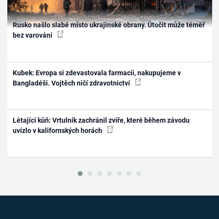
Rusko našlo slabé místo ukrajinské obrany. Útočit může téměř
bez varování
Kubek: Evropa si zdevastovala farmacii, nakupujeme v
Bangladéši. Vojtěch ničí zdravotnictví
Létající kůň: Vrtulník zachránil zvíře, které během závodu
uvízlo v kalifornských horách