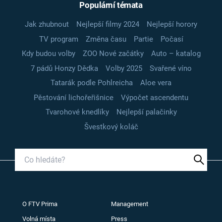
Populární témata
Jak zhubnout
Nejlepší filmy 2024
Nejlepší horory
TV program
Změna času
Partie
Počasí
Kdy budou volby
ZOO Nové začátky
Auto – katalog
7 pádů Honzy Dědka
Volby 2025
Svařené víno
Tatarák podle Pohlreicha
Aloe vera
Pěstování lichořeřišnice
Výpočet ascendentu
Tvarohové knedlíky
Nejlepší palačinky
Švestkový koláč
O FTV Prima
Management
Volná místa
Press