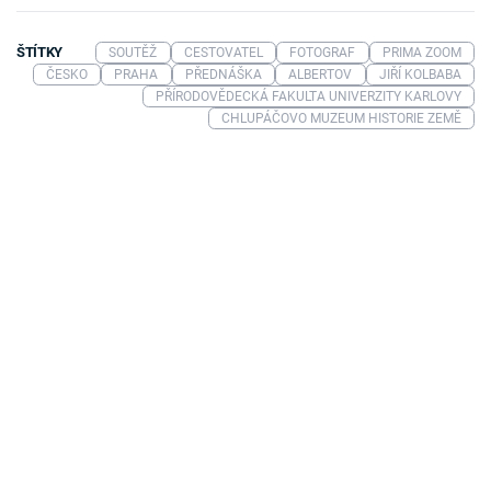
ŠTÍTKY
SOUTĚŽ
CESTOVATEL
FOTOGRAF
PRIMA ZOOM
ČESKO
PRAHA
PŘEDNÁŠKA
ALBERTOV
JIŘÍ KOLBABA
PŘÍRODOVĚDECKÁ FAKULTA UNIVERZITY KARLOVY
CHLUPÁČOVO MUZEUM HISTORIE ZEMĚ