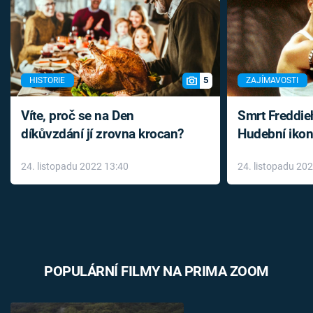
5
HISTORIE
ZAJÍMAVOSTI
Víte, proč se na Den
Smrt Freddie
díkůvzdání jí zrovna krocan?
Hudební ikon
až do konce 
24. listopadu 2022 13:40
24. listopadu 20
léky
POPULÁRNÍ FILMY NA PRIMA ZOOM