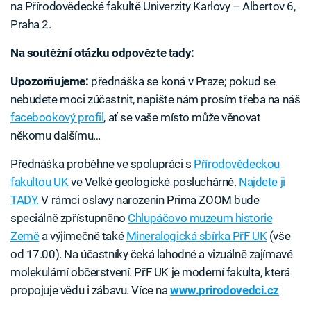
na Přírodovědecké fakultě Univerzity Karlovy – Albertov 6,
Praha 2.
Na soutěžní otázku odpovězte tady:
Upozorňujeme:
přednáška se koná v Praze; pokud se
nebudete moci zúčastnit, napište nám prosím třeba na náš
facebookový profil
, ať se vaše místo může věnovat
někomu dalšímu…
Přednáška proběhne ve spolupráci s
Přírodovědeckou
fakultou UK
ve Velké geologické posluchárně.
Najdete ji
TADY.
V rámci oslavy narozenin Prima ZOOM bude
speciálně zpřístupněno
Chlupáčovo muzeum historie
Země
a výjimečně také
Mineralogická sbírka PřF UK
(vše
od 17.00). Na účastníky čeká lahodné a vizuálně zajímavé
molekulární občerstvení. PřF UK je moderní fakulta, která
propojuje vědu i zábavu. Více na
www.prirodovedci.cz