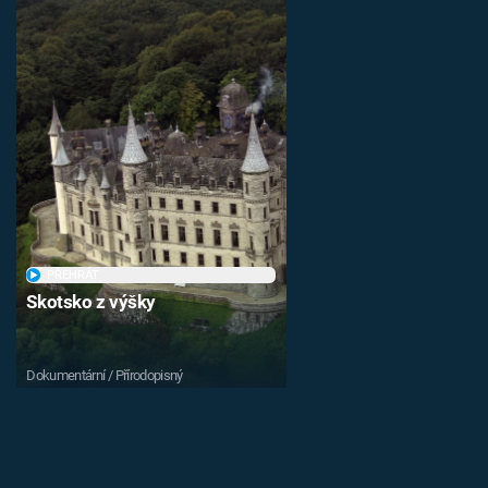
PŘEHRÁT
Skotsko z výšky
Dokumentární / Přírodopisný