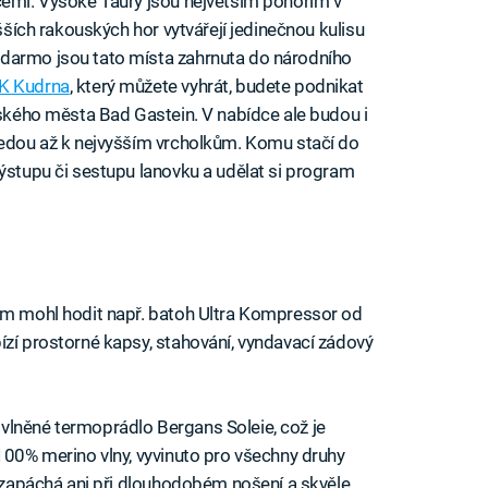
cemi. Vysoké Taury jsou největším pohořím v
yšších rakouských hor vytvářejí jedinečnou kulisu
darmo jsou tato místa zahrnuta do národního
CK Kudrna
, který můžete vyhrát, budete podnikat
eňského města Bad Gastein. V nabídce ale budou i
vedou až k nejvyšším vrcholkům. Komu stačí do
výstupu či sestupu lanovku a udělat si program
vám mohl hodit např. batoh Ultra Kompressor od
ízí prostorné kapsy, stahování, vyndavací zádový
vlněné termoprádlo Bergans Soleie, což je
 100% merino vlny, vyvinuto pro všechny druhy
nezapáchá ani při dlouhodobém nošení a skvěle