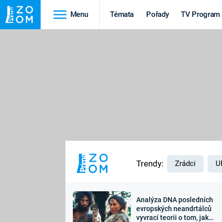
Menu
Témata
Pořady
TV Program
Cestování
Historie
HRADY A ZÁMKY
VIKINGOVÉ
HEDVÁBNÁ STEZKA
EPIDEMIE A
PANDEMIE
PŘÍRODA
STAROVĚKÝ EGYPT
Trendy:
Zrádci
U
Analýza DNA posledních
Druhá
Výročí
evropských neandrtálců
vyvrací teorii o tom, jak
světová válka