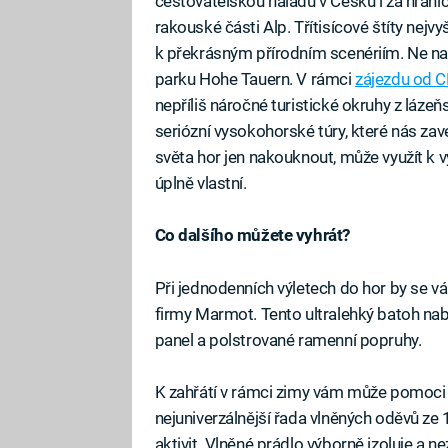
cestovatelskou náladu v Česku i za hrani
rakouské části Alp. Třítisícové štíty nejv
k překrásným přírodním scenériím. Ne na
parku Hohe Tauern. V rámci
zájezdu od 
nepříliš náročné turistické okruhy z láz
seriózní vysokohorské túry, které nás za
světa hor jen nakouknout, může využít k 
úplně vlastní.
Co dalšího můžete vyhrát?
Při jednodenních výletech do hor by se 
firmy Marmot. Tento ultralehký batoh nab
panel a polstrované ramenní popruhy.
K zahřátí v rámci zimy vám může pomoci 
nejuniverzálnější řada vlněných oděvů ze
aktivit. Vlněné prádlo výborně izoluje a 