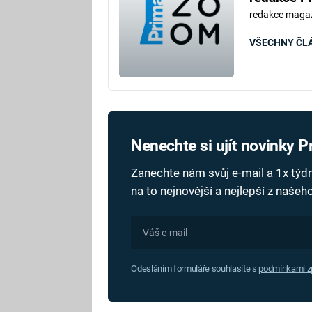
redakce maga
VŠECHNY ČL
Nenechte si ujít novinky 
Zanechte nám svůj e-mail a 1x tý
na to nejnovější a nejlepší z naše
Odesláním formuláře souhlasíte s
podmínkami zp