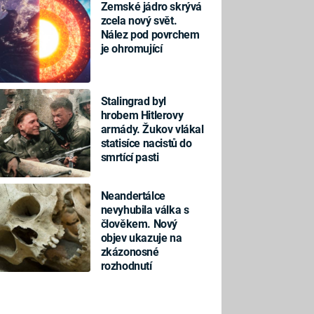
Zemské jádro skrývá
zcela nový svět.
Nález pod povrchem
je ohromující
Stalingrad byl
hrobem Hitlerovy
armády. Žukov vlákal
statisíce nacistů do
smrtící pasti
Neandertálce
nevyhubila válka s
člověkem. Nový
objev ukazuje na
zkázonosné
rozhodnutí