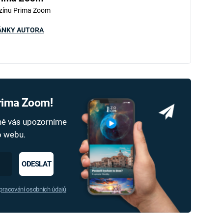
zínu Prima Zoom
ÁNKY AUTORA
Prima Zoom!
dně vás upozorníme
ho webu.
ODESLAT
racování osobních údajů