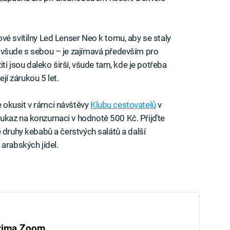
vé svítilny Led Lenser Neo k tomu, aby se staly
 všude s sebou – je zajímavá především pro
ití jsou daleko širší, všude tam, kde je potřeba
ejí zárukou 5 let.
 okusit v rámci návštěvy
Klubu cestovatelů
v
ukaz na konzumaci v hodnotě 500 Kč. Přijďte
 druhy kebabů a čerstvých salátů a další
arabských jídel.
rima Zoom