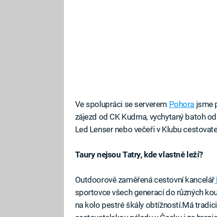
Ve spolupráci se serverem
Pohora
jsme p
zájezd od CK Kudrna, vychytaný batoh od
Led Lenser nebo večeři v Klubu cestovate
Taury nejsou Tatry, kde vlastně leží?
Outdoorově zaměřená cestovní kancelář
sportovce všech generací do různých kout
na kolo pestré škály obtížností.Má tradic