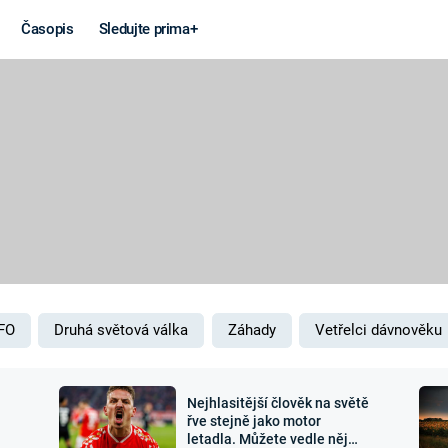
Časopis
Sledujte prima+
Věda a
Války
technika
STUDENÁ V
KORONAVIRUS
VÁLKA VE
VIETNAMU
VESMÍR
VÁLEČNÉ FI
MARS
SERIÁLY
FO
Druhá světová válka
Záhady
Vetřelci dávnověku
Nejhlasitější člověk na světě
Záhady a
Zajímav
řve stejně jako motor
letadla. Můžete vedle něj
konspirace