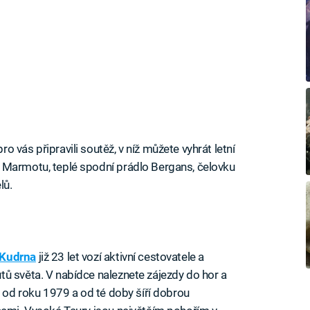
ro vás připravili soutěž, v níž můžete vyhrát letní
 Marmotu, teplé spodní prádlo Bergans, čelovku
lů.
Kudrna
již 23 let vozí aktivní cestovatele a
ů světa. V nabídce naleznete zájezdy do hor a
i od roku 1979 a od té doby šíří dobrou