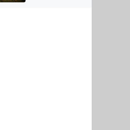
US
tornádem
RSUS
ZE A