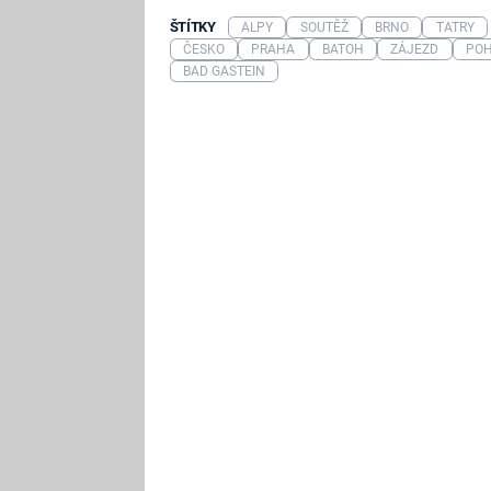
ŠTÍTKY
ALPY
SOUTĚŽ
BRNO
TATRY
ČESKO
PRAHA
BATOH
ZÁJEZD
PO
BAD GASTEIN