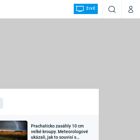
ŽIVĚ
Vyhledávání
Můj p
Prima+
ÁLKA
CNN Prima NEWS
Prima FRESH
Prima LIVING
LMY A
Prima Ženy
Prima LAJK
Prachaticko zasáhly 10 cm
osti
velké kroupy. Meteorologové
Sledujte nás
ukázali, jak to souvisí s