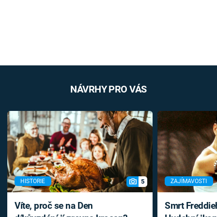
NÁVRHY PRO VÁS
5
HISTORIE
ZAJÍMAVOSTI
Víte, proč se na Den
Smrt Freddie