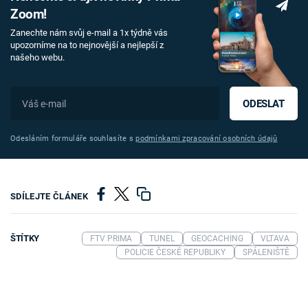
Zoom!
Zanechte nám svůj e-mail a 1x týdně vás
upozorníme na to nejnovější a nejlepší z
našeho webu.
ODESLAT
Odesláním formuláře souhlasíte s
podmínkami zpracování osobních údajů
SDÍLEJTE ČLÁNEK
ŠTÍTKY
FTV PRIMA
TUNEL
GEOCACHING
VLTAVA
POLICIE ČESKÉ REPUBLIKY
SPÁLENIŠTĚ