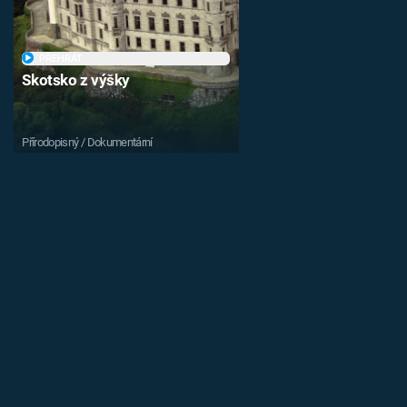
PŘEHRÁT
Skotsko z výšky
Přírodopisný / Dokumentární