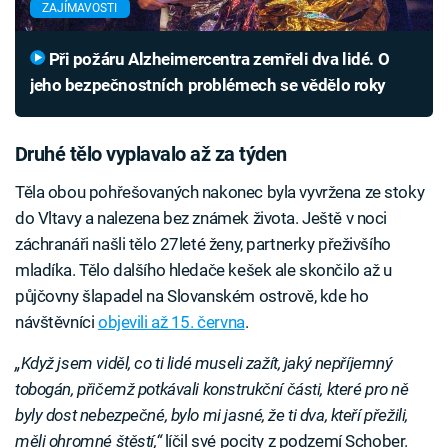
ZAJÍMAVOSTI
Při požáru Alzheimercentra zemřeli dva lidé. O
jeho bezpečnostních problémech se vědělo roky
Druhé tělo vyplavalo až za týden
Těla obou pohřešovaných nakonec byla vyvržena ze stoky
do Vltavy a nalezena bez známek života. Ještě v noci
záchranáři našli tělo 27leté ženy, partnerky přeživšího
mladíka. Tělo dalšího hledače kešek ale skončilo až u
půjčovny šlapadel na Slovanském ostrově, kde ho
návštěvníci
objevili až 15. června
.
„Když jsem viděl, co ti lidé museli zažít, jaký nepříjemný
tobogán, přičemž potkávali konstrukční části, které pro ně
byly dost nebezpečné, bylo mi jasné, že ti dva, kteří přežili,
měli ohromné štěstí,“
líčil své pocity z podzemí Schober.