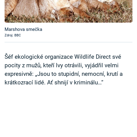
Časopis
Sledujte prima+
Marshova smečka
Zdroj: BBC
Přihlášení
Šéf ekologické organizace Wildlife Direct své
Sledujte nás
pocity z mužů, kteří lvy otrávili, vyjádřil velmi
expresivně: „Jsou to stupidní, nemocní, krutí a
krátkozrací lidé. Ať shnijí v kriminálu…“