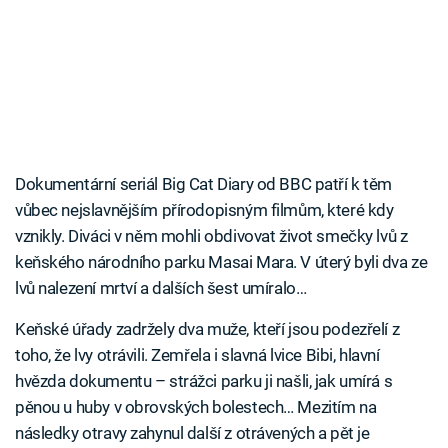
Dokumentární seriál Big Cat Diary od BBC patří k těm
vůbec nejslavnějším přírodopisným filmům, které kdy
vznikly. Diváci v něm mohli obdivovat život smečky lvů z
keňského národního parku Masai Mara. V úterý byli dva ze
lvů nalezení mrtví a dalších šest umíralo…
Keňské úřady zadržely dva muže, kteří jsou podezřelí z
toho, že lvy otrávili. Zemřela i slavná lvice Bibi, hlavní
hvězda dokumentu – strážci parku ji našli, jak umírá s
pěnou u huby v obrovských bolestech… Mezitím na
následky otravy zahynul další z otrávených a pět je