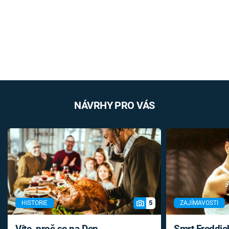
NÁVRHY PRO VÁS
5
HISTORIE
ZAJÍMAVOSTI
Víte, proč se na Den
Smrt Freddie