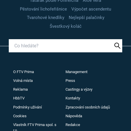
Tatarák podle Pohlreicha
Aloe vera
Pěstování lichořeřišnice
Výpočet ascendentu
Tvarohové knedlíky
Nejlepší palačinky
Švestkový koláč
O FTV Prima
Management
Volná místa
Press
Reklama
Castingy a výzvy
HbbTV
Kontakty
Podmínky užívání
Zpracování osobních údajů
Cookies
Nápověda
Vlastník FTV Prima spol. s
Redakce
r.o.