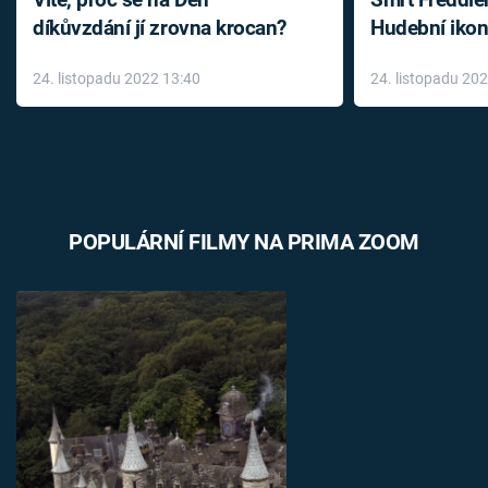
díkůvzdání jí zrovna krocan?
Hudební ikon
až do konce 
24. listopadu 2022 13:40
24. listopadu 20
léky
POPULÁRNÍ FILMY NA PRIMA ZOOM