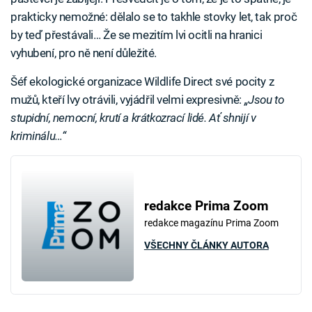
prakticky nemožné: dělalo se to takhle stovky let, tak proč
by teď přestávali… Že se mezitím lvi ocitli na hranici
vyhubení, pro ně není důležité.
Šéf ekologické organizace Wildlife Direct své pocity z
mužů, kteří lvy otrávili, vyjádřil velmi expresivně:
„Jsou to
stupidní, nemocní, krutí a krátkozrací lidé. Ať shnijí v
kriminálu…“
redakce Prima Zoom
redakce magazínu Prima Zoom
VŠECHNY ČLÁNKY AUTORA