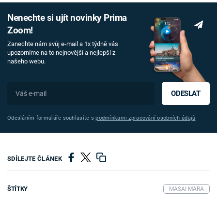
Nenechte si ujít novinky Prima
Zoom!
Zanechte nám svůj e-mail a 1x týdně vás
upozorníme na to nejnovější a nejlepší z
našeho webu.
ODESLAT
Odesláním formuláře souhlasíte s
podmínkami zpracování osobních údajů
SDÍLEJTE ČLÁNEK
ŠTÍTKY
MASAI MARA