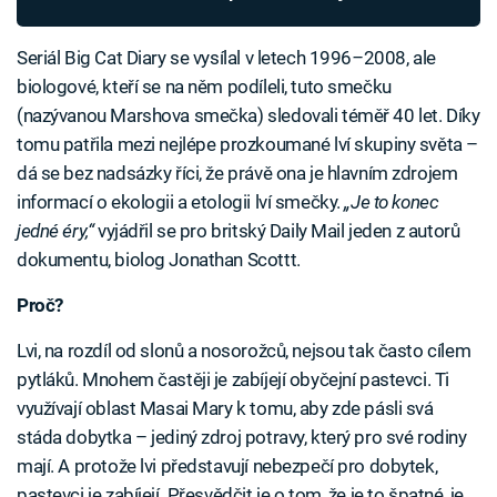
Seriál Big Cat Diary se vysílal v letech 1996
–
2008, ale
biologové, kteří se na něm podíleli, tuto smečku
(nazývanou Marshova smečka) sledovali téměř 40 let. Díky
tomu patřila mezi nejlépe prozkoumané lví skupiny světa –
dá se bez nadsázky říci, že právě ona je hlavním zdrojem
informací o ekologii a etologii lví smečky.
„Je to konec
jedné éry,“
vyjádřil se pro britský Daily Mail jeden z autorů
dokumentu, biolog Jonathan Scottt.
Proč?
Lvi, na rozdíl od slonů a nosorožců, nejsou tak často cílem
pytláků. Mnohem častěji je zabíjejí obyčejní pastevci. Ti
využívají oblast Masai Mary k tomu, aby zde pásli svá
stáda dobytka – jediný zdroj potravy, který pro své rodiny
mají. A protože lvi představují nebezpečí pro dobytek,
pastevci je zabíjejí. Přesvědčit je o tom, že je to špatné, je