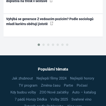
doplatila na třesk v sestavě
Vyhýbá se generace Z vedoucím pozicím? Podle sociologů
mladí kariéru obětují jistotě
Populární témata
Jak zhubnout
Nejlepší filmy 2024
Nejlepší horory
TV program
Změna času
Partie
Počasí
Kdy budou volby
ZOO Nové začátky
Auto – katalog
7 pádů Honzy Dědka
Volby 2025
Svařené víno