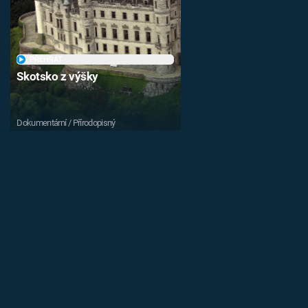
PŘEHRÁT
Skotsko z výšky
Dokumentární / Přírodopisný