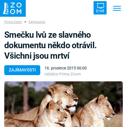
ŽIVĚ
Prima Zoom
■
Zajímavosti
Trendy:
ZRÁDCI
UFO
DRUHÁ SVĚTOVÁ VÁLKA
Smečku lvů ze slavného
ZÁHADY
VETŘELCI DÁVNOVĚKU
dokumentu někdo otrávil.
Všichni jsou mrtví
16. prosince 2015 06:00
ZAJÍMAVOSTI
redakce Prima Zoom
Témata
Témata
Pořady
TV Program