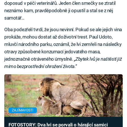
doposud v péči veterinářů. Jeden člen smečky se ztratil
neznámo kam, pravděpodobně ji opustil a stal se z něj
samotář…
Oba podezřelí tvrdí, že jsou nevinní. Pokud se ale jejich vina
prokáže, mohou dostat až doživotní trest. Paul Udoto,
mluvčí národního parku, oznámil, že lvi zemřeli na následky
otravy způsobené konzumací jedovatého masa,
jednoznačně otráveného úmyslně.
„Zbytek lvů je naštěstí již
mimo bezprostřední ohrožení života.“
ZAJÍMAVOSTI
FOTOSTORY: Dva lvi se porvali o hárající samici