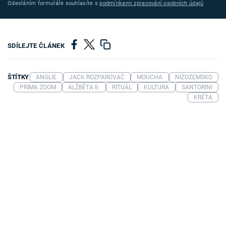
Odesláním formuláře souhlasíte s
podmínkami zpracování osobních údajů
SDÍLEJTE ČLÁNEK
ŠTÍTKY
ANGLIE
JACK ROZPAROVAČ
MOUCHA
NIZOZEMSKO
PRIMA ZOOM
ALŽBĚTA II.
RITUÁL
KULTURA
SANTORINI
KRÉTA