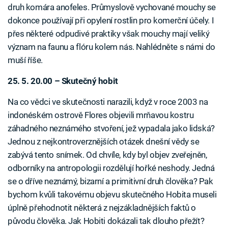
druh komára anofeles. Průmyslově vychované mouchy se
dokonce používají při opylení rostlin pro komerční účely. I
přes některé odpudivé praktiky však mouchy mají veliký
význam na faunu a flóru kolem nás. Nahlédněte s námi do
muší říše.
25. 5. 20.00 – Skutečný hobit
Na co vědci ve skutečnosti narazili, když v roce 2003 na
indonéském ostrově Flores objevili mrňavou kostru
záhadného neznámého stvoření, jež vypadala jako lidská?
Jednou z nejkontroverznějších otázek dnešní vědy se
zabývá tento snímek. Od chvíle, kdy byl objev zveřejněn,
odborníky na antropologii rozdělují hořké neshody. Jedná
se o dříve neznámý, bizarní a primitivní druh člověka? Pak
bychom kvůli takovému objevu skutečného Hobita museli
úplně přehodnotit některá z nejzákladnějších faktů o
původu člověka. Jak Hobiti dokázali tak dlouho přežít?