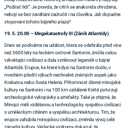
„Požírač lidí“. Je pravda, že cítí-li se anakonda ohrožena,
nebojí se bez zaváhání zaútočit i na člověka. Jak dopadne
stopování tohoto bájného plaza?
19. 5. 20.00 – Megakatastrofy III (Zánik Atlantidy)
Dnes se podíváme na událost, která se odehrála před více
než 3600 lety na řeckém ostrově Santorini, zničila celou
vzkvétající civilizaci a dala vzniknout legendě o bájné
Atlantidě. Erupce, ke které kdysi na Santorini došlo, v
mnohém předčí výbuch nechvalně známých sopek jako
Krakatoa nebo Svatá Helena. Přítomnost dávné minojské
kultury na Santorini i na 100 km vzdálené Krétě potvrzují
archeologické vykopávky a artefakty. Také je zřejmé, že
Minojci měli vzdělanou a technologicky vyspělou civilizaci
s uměleckým cítěním a vyspělou architekturou. Tím, že
erupce zahubila minojskou civilizaci, změnila vývoj celé
západní kultury. Vědecké výzkumy dokazují, že