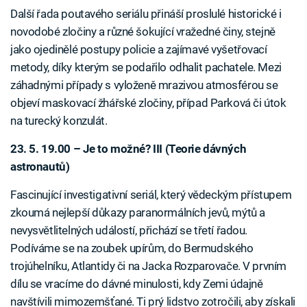
Další řada poutavého seriálu přináší proslulé historické i
novodobé zločiny a různé šokující vražedné činy, stejně
jako ojedinělé postupy policie a zajímavé vyšetřovací
metody, díky kterým se podařilo odhalit pachatele. Mezi
záhadnými případy s vyloženě mrazivou atmosférou se
objeví maskovací žhářské zločiny, případ Parková či útok
na turecký konzulát.
23. 5. 19.00 – Je to možné? III (Teorie dávných
astronautů)
Fascinující investigativní seriál, který vědeckým přístupem
zkoumá nejlepší důkazy paranormálních jevů, mýtů a
nevysvětlitelných událostí, přichází se třetí řadou.
Podíváme se na zoubek upírům, do Bermudského
trojúhelníku, Atlantidy či na Jacka Rozparovače. V prvním
dílu se vracíme do dávné minulosti, kdy Zemi údajně
navštívili mimozemšťané. Ti prý lidstvo zotročili, aby získali