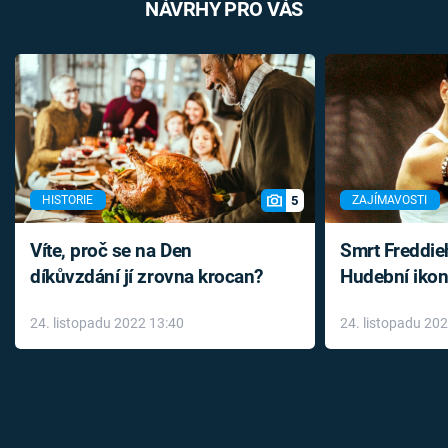
NÁVRHY PRO VÁS
5
HISTORIE
ZAJÍMAVOSTI
Víte, proč se na Den
Smrt Freddie
díkůvzdání jí zrovna krocan?
Hudební ikon
až do konce 
24. listopadu 2022 13:40
24. listopadu 20
léky