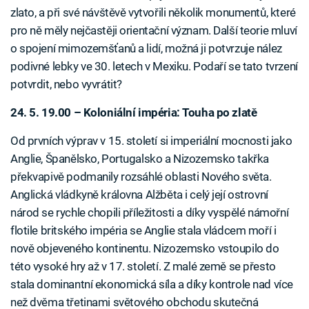
zlato, a při své návštěvě vytvořili několik monumentů, které
pro ně měly nejčastěji orientační význam. Další teorie mluví
o spojení mimozemšťanů a lidí, možná ji potvrzuje nález
podivné lebky ve 30. letech v Mexiku. Podaří se tato tvrzení
potvrdit, nebo vyvrátit?
24. 5. 19.00 – Koloniální impéria: Touha po zlatě
Od prvních výprav v 15. století si imperiální mocnosti jako
Anglie, Španělsko, Portugalsko a Nizozemsko takřka
překvapivě podmanily rozsáhlé oblasti Nového světa.
Anglická vládkyně královna Alžběta i celý její ostrovní
národ se rychle chopili příležitosti a díky vyspělé námořní
flotile britského impéria se Anglie stala vládcem moří i
nově objeveného kontinentu. Nizozemsko vstoupilo do
této vysoké hry až v 17. století. Z malé země se přesto
stala dominantní ekonomická síla a díky kontrole nad více
než dvěma třetinami světového obchodu skutečná