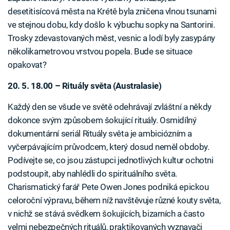
desetitisícová města na Krétě byla zničena vlnou tsunami
ve stejnou dobu, kdy došlo k výbuchu sopky na Santorini.
Trosky zdevastovaných měst, vesnic a lodí byly zasypány
několikametrovou vrstvou popela. Bude se situace
opakovat?
20. 5. 18.00 – Rituály světa (Australasie)
Každý den se všude ve světě odehrávají zvláštní a někdy
dokonce svým způsobem šokující rituály. Osmidílný
dokumentární seriál Rituály světa je ambiciózním a
vyčerpávajícím průvodcem, který dosud neměl obdoby.
Podívejte se, co jsou zástupci jednotlivých kultur ochotni
podstoupit, aby nahlédli do spirituálního světa.
Charismatický farář Pete Owen Jones podniká epickou
celoroční výpravu, během níž navštěvuje různé kouty světa,
v nichž se stává svědkem šokujících, bizarních a často
velmi nebezpečných rituálů, praktikovaných vyznavači