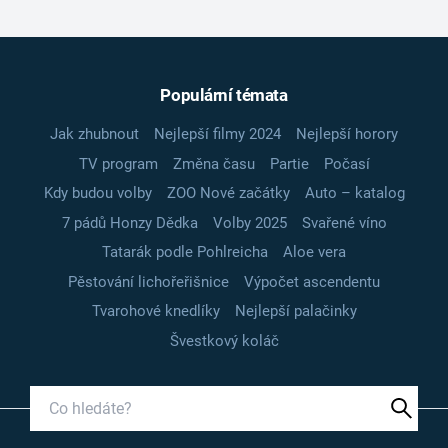
Populární témata
Jak zhubnout
Nejlepší filmy 2024
Nejlepší horory
TV program
Změna času
Partie
Počasí
Kdy budou volby
ZOO Nové začátky
Auto – katalog
7 pádů Honzy Dědka
Volby 2025
Svařené víno
Tatarák podle Pohlreicha
Aloe vera
Pěstování lichořeřišnice
Výpočet ascendentu
Tvarohové knedlíky
Nejlepší palačinky
Švestkový koláč