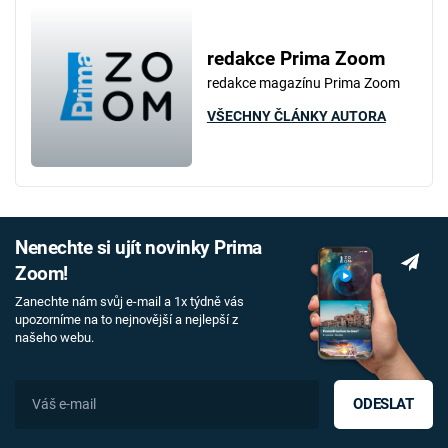
redakce Prima Zoom
redakce magazínu Prima Zoom
VŠECHNY ČLÁNKY AUTORA
Nenechte si ujít novinky Prima
Zoom!
Zanechte nám svůj e-mail a 1x týdně vás
upozorníme na to nejnovější a nejlepší z
našeho webu.
ODESLAT