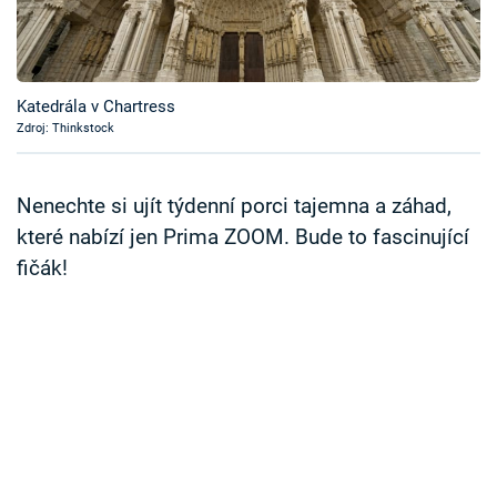
Časopis
Sledujte prima+
Katedrála v Chartress
Zdroj: Thinkstock
Přihlášení
Nenechte si ujít týdenní porci tajemna a záhad,
Sledujte nás
které nabízí jen Prima ZOOM. Bude to fascinující
fičák!