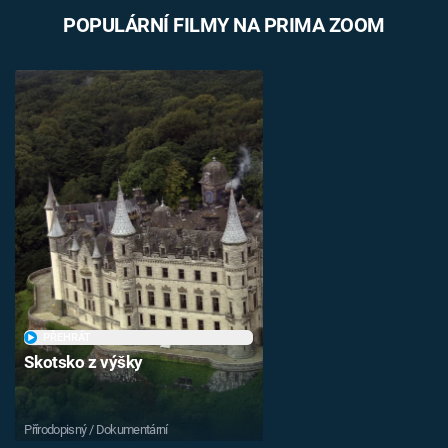
POPULÁRNÍ FILMY NA PRIMA ZOOM
PŘEHRÁT
Skotsko z výšky
Přírodopisný / Dokumentární