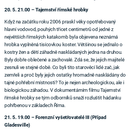
20. 5. 21.00 – Tajemství římské hrobky
Když na začátku roku 2006 praskl věky opotřebovaný
hlavní vodovod, pouhých třicet centimetrů od jedné z
největších římských katakomb byla objevena neznámá
hrobka vyplněná tisícovkou koster. Většinou se jednalo o
kostry žen a dětí záhadně naskládaných jedna na druhou.
Byly dobře oblečené a zachovalé. Zdá se, že jejich majitelé
zesnuli ve stejné době. Co byli tito starověcí lidé zač, jak
zemřeli a proč byly jejich ostatky hromadně naskládány do
tajné pohřební místnosti? To je nejen archeologickou, ale i
biologickou záhadou. V dokumentárním filmu Tajemství
římské hrobky se tým odborníků snaží rozluštit hádanku
pohřbenou v základech Říma.
21. 5. 19.00 – Forenzní vyšetřovatelé III (Případ
Gladesville)