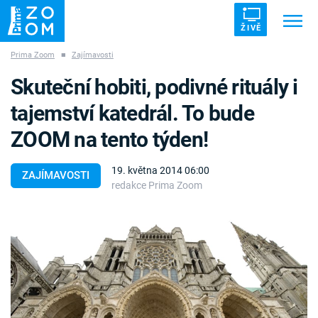
ŽIVĚ
Prima Zoom
■
Zajímavosti
Trendy:
ZRÁDCI
UFO
DRUHÁ SVĚTOVÁ VÁLKA
Skuteční hobiti, podivné rituály i
ZÁHADY
VETŘELCI DÁVNOVĚKU
tajemství katedrál. To bude
ZOOM na tento týden!
19. května 2014 06:00
ZAJÍMAVOSTI
redakce Prima Zoom
Témata
Témata
Pořady
TV Program