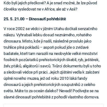
Kdo byli jejich předkové? A je snad možné, že lze původ
člověka vysledovat ne v Africe, ale až v Asii?
25. 5. 21.00 – Dinosauří pohřebiště
V roce 2002 se vědci v jižním Utahu dočkali senzačního
nálezu. Vyhrabali lebku dosud neznámého, rohatého
dinosaura. Místo, kde ji našli, následně proslulo jako
truhlice plná pokladů – aspoň pokud jde o zvídavé
badatele, kteří tam narazili na neobvykle velké množství
fosilních pozůstatků prehistorických škeblí, ryb, ještěrek,
želv, ptáků, aligátorů i savců. Tvůrci dokumentu byli u toho
a sledovali vědce při práci. Jejich zjištění vedla k založení
úplně nového muzea, jež od roku 2010 láká fandy
dinosaurů a jejich prehistorických souputníků z celého
světa. Máte to za oceán daleko? Nevadí! Podívejte se na
slavné dinosauří pohřebiště z pohodlí vlastního domova.