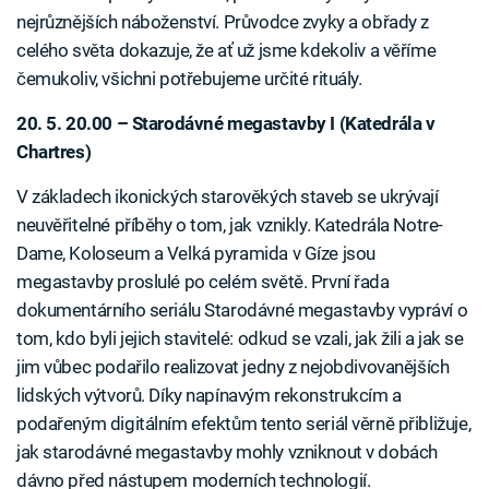
nejrůznějších náboženství. Průvodce zvyky a obřady z
celého světa dokazuje, že ať už jsme kdekoliv a věříme
čemukoliv, všichni potřebujeme určité rituály.
20. 5. 20.00 – Starodávné megastavby I (Katedrála v
Chartres)
V základech ikonických starověkých staveb se ukrývají
neuvěřitelné příběhy o tom, jak vznikly. Katedrála Notre-
Dame, Koloseum a Velká pyramida v Gíze jsou
megastavby proslulé po celém světě. První řada
dokumentárního seriálu Starodávné megastavby vypráví o
tom, kdo byli jejich stavitelé: odkud se vzali, jak žili a jak se
jim vůbec podařilo realizovat jedny z nejobdivovanějších
lidských výtvorů. Díky napínavým rekonstrukcím a
podařeným digitálním efektům tento seriál věrně přibližuje,
jak starodávné megastavby mohly vzniknout v dobách
dávno před nástupem moderních technologií.