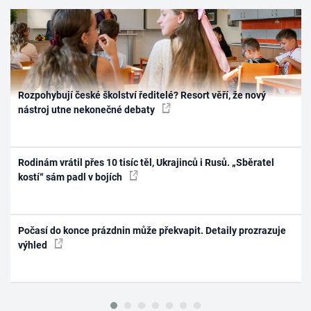
Rozpohybují české školství ředitelé? Resort věří, že nový
nástroj utne nekonečné debaty
Rodinám vrátil přes 10 tisíc těl, Ukrajinců i Rusů. „Sběratel
kostí“ sám padl v bojích
Počasí do konce prázdnin může překvapit. Detaily prozrazuje
výhled