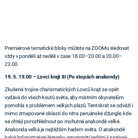
Premiérové tematické bloky můžete na ZOOMu sledovat
vždy v pondělí až neděli v čase 18.00–20.00 a 20.00–
22.00.
19. 5. 19.00 – Lovci krajt III (Po stopách anakondy)
Zkušená trojice charismatických Lovců krajt se opět
vydává do všech koutů světa, aby místním obyvatelům
pomohla s problémem velkých plazů. Tentokrát se odváží i
mimo zmapované oblasti do nitra peruánské džungle, kde
se chtějí porozhlédnout po mohutné anakondě velké.
Anakonda velká je nejtěžším hadem světa. O anakondě
kolují hrůzostrašné historky, amazonští Indiáni ji nazývají