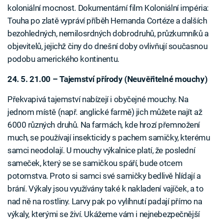
koloniální mocnost. Dokumentární film Koloniální impéria:
Touha po zlatě vypráví příběh Hernanda Cortéze a dalších
bezohledných, nemilosrdných dobrodruhů, průzkumníků a
objevitelů, jejichž činy do dnešní doby ovlivňují současnou
podobu amerického kontinentu.
24. 5. 21.00 – Tajemství přírody (Neuvěřitelné mouchy)
Překvapivá tajemství nabízejí i obyčejné mouchy. Na
jednom místě (např. anglické farmě) jich můžete najít až
6000 různých druhů. Na farmách, kde hrozí přemnožení
much, se používají insekticidy s pachem samičky, kterému
samci neodolají. U mouchy výkalnice platí, že poslední
sameček, který se se samičkou spáří, bude otcem
potomstva. Proto si samci své samičky bedlivě hlídají a
brání. Výkaly jsou využívány také k nakladení vajíček, a to
nad ně na rostliny. Larvy pak po vylíhnutí padají přímo na
výkaly, kterými se živí. Ukážeme vám i nejnebezpečnější