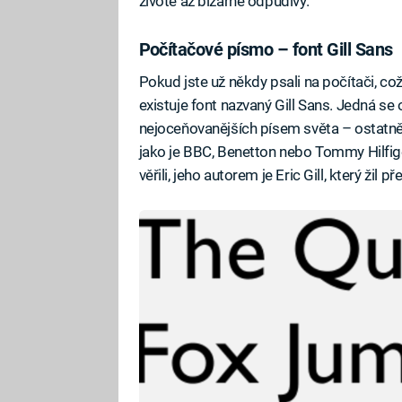
životě až bizarně odpudivý.
Počítačové písmo – font Gill Sans
Pokud jste už někdy psali na počítači, což 
existuje font nazvaný Gill Sans. Jedná se
nejoceňovanějších písem světa – ostatně m
jako je BBC, Benetton nebo Tommy Hilfige
věřili, jeho autorem je Eric Gill, který žil př