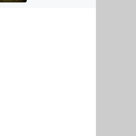
US
tornádem
RSUS
ZE A