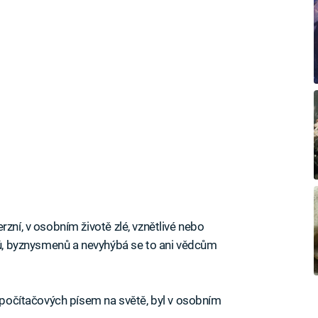
rzní, v osobním životě zlé, vznětlivé nebo
iků, byznysmenů a nevyhýbá se to ani vědcům
h počítačových písem na světě, byl v osobním