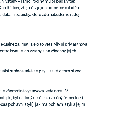
ní vztahy v rámci rodiny mu připadaly tak
vých tří dcer, zřejmě v jejich poměrně mladém
ně detailní zápisky, které zde nebudeme raději
xuálně zajímat, ale o to větší vliv si přivlastňoval
ontrolovat jejich vztahy a na všechny jejich
lní stránce také se psy – také o tom si vedl
 je všemožně vystavoval veřejnosti. V
matujte, byl nadaný umělec a zručný řemeslník)
as pohlavní styk), jak má pohlavní styk s jejím