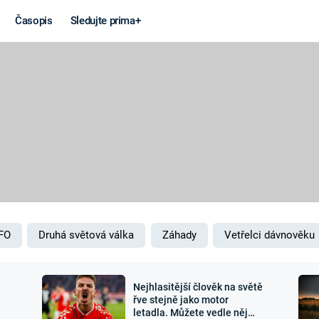
Časopis
Sledujte prima+
Věda a
Války
technika
STUDENÁ V
KORONAVIRUS
VÁLKA VE
VIETNAMU
VESMÍR
VÁLEČNÉ FI
MARS
SERIÁLY
FO
Druhá světová válka
Záhady
Vetřelci dávnověku
Nejhlasitější člověk na světě
Záhady a
Zajímav
řve stejně jako motor
letadla. Můžete vedle něj
konspirace