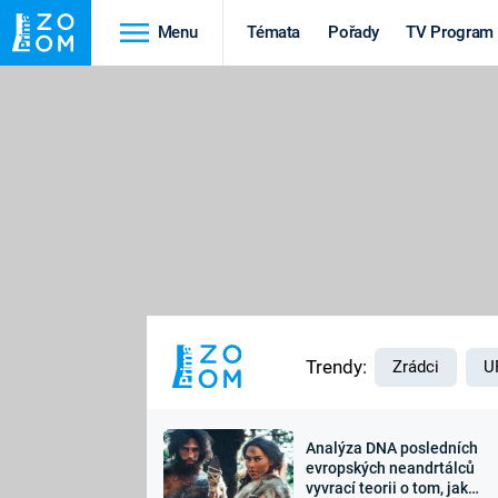
Menu
Témata
Pořady
TV Program
Cestování
Historie
HRADY A ZÁMKY
VIKINGOVÉ
HEDVÁBNÁ STEZKA
EPIDEMIE A
PANDEMIE
PŘÍRODA
STAROVĚKÝ EGYPT
Trendy:
Zrádci
U
Analýza DNA posledních
Druhá
Výročí
evropských neandrtálců
vyvrací teorii o tom, jak
světová válka