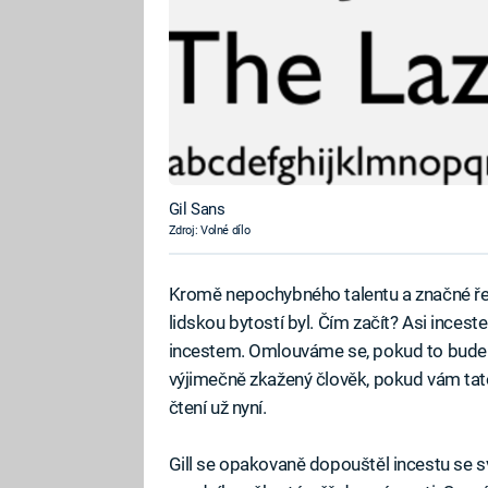
Gil Sans
Zdroj: Volné dílo
Kromě nepochybného talentu a značné řem
lidskou bytostí byl. Čím začít? Asi ince
incestem. Omlouváme se, pokud to bude pří
výjimečně zkažený člověk, pokud vám tato
čtení už nyní.
Gill se opakovaně dopouštěl incestu se s