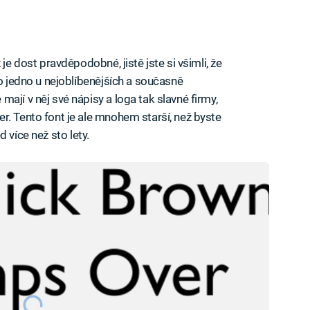
je dost pravděpodobné, jistě jste si všimli, že
 o jedno u nejoblíbenějších a současně
ají v něj své nápisy a loga tak slavné firmy,
r. Tento font je ale mnohem starší, než byste
ed více než sto lety.