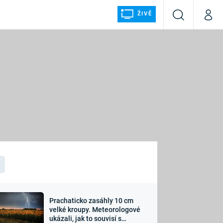
ŽIVĚ
Vyhledávání
Můj p
Prima+
ÁLKA
CNN Prima NEWS
Prima FRESH
Prima LIVING
LMY A
Prima Ženy
Prima LAJK
Prachaticko zasáhly 10 cm
osti
velké kroupy. Meteorologové
Sledujte nás
ukázali, jak to souvisí s