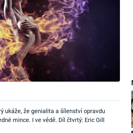
erý ukáže, že genialita a šílenství opravdu
é mince. I ve vědě. Díl čtvrtý: Eric Gill