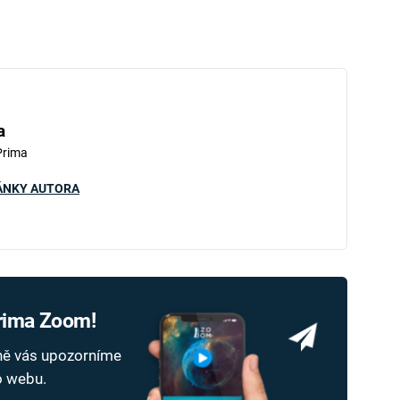
a
Prima
ÁNKY AUTORA
Prima Zoom!
dně vás upozorníme
ho webu.