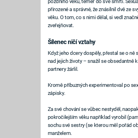
pozdního věku, téměř do své smrti. Sexuál
přirozené a správné, že znásilnil dvě ze s
věku. O tom, co s nimi dělal, si vedl znač
zveřejňovat.
Šílenec ničí vztahy
Když jeho dcery dospěly, přestal se o ně se
nad jejich životy – snažil se obsedantně k
partnery žárlil.
Kromě příbuzných experimentoval po sexuá
zápisky.
Za své chování se vůbec nestyděl, naopak
pokročilejším věku například vyrobil (pa
sochu své sestry (se kterou měl pořád obč
manželem.