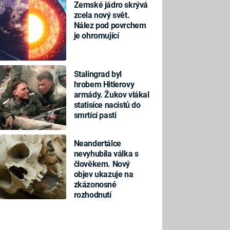
Zemské jádro skrývá
zcela nový svět.
Nález pod povrchem
je ohromující
Stalingrad byl
hrobem Hitlerovy
armády. Žukov vlákal
statisíce nacistů do
smrtící pasti
Neandertálce
nevyhubila válka s
člověkem. Nový
objev ukazuje na
zkázonosné
rozhodnutí