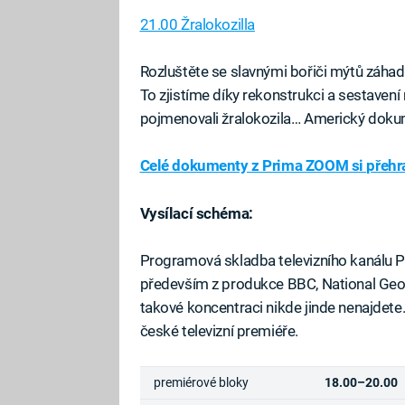
21.00 Žralokozilla
Rozluštěte se slavnými bořiči mýtů záha
To zjistíme díky rekonstrukci a sestaven
pojmenovali žralokozila… Americký dok
Celé dokumenty z Prima ZOOM si přehra
Vysílací schéma:
Programová skladba televizního kanálu 
především z produkce BBC, National Geograp
takové koncentraci nikde jinde nenajdet
české televizní premiéře.
premiérové bloky
18.00–20.00