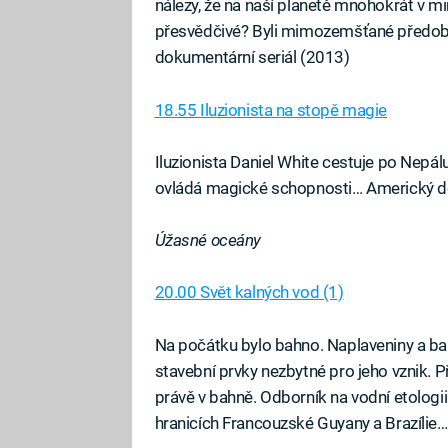
nálezy, že na naší planetě mnohokrát v m
přesvědčivé? Byli mimozemšťané předob
dokumentární seriál (2013)
18.55 Iluzionista na stopě magie
Iluzionista Daniel White cestuje po Nepál
ovládá magické schopnosti… Americký 
Úžasné oceány
20.00 Svět kalných vod (1)
Na počátku bylo bahno. Naplaveniny a ba
stavební prvky nezbytné pro jeho vznik. Př
právě v bahně. Odborník na vodní etologii 
hranicích Francouzské Guyany a Brazíli