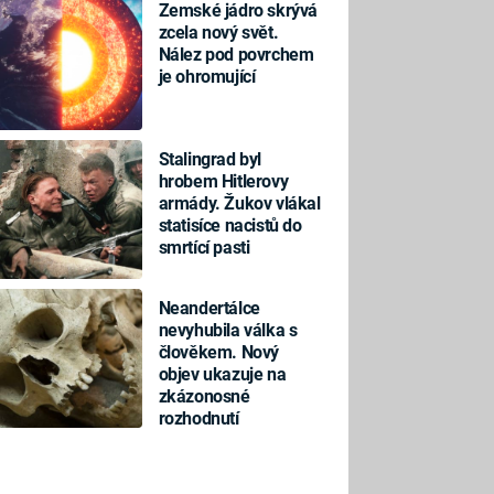
Zemské jádro skrývá
zcela nový svět.
Nález pod povrchem
je ohromující
Stalingrad byl
hrobem Hitlerovy
armády. Žukov vlákal
statisíce nacistů do
smrtící pasti
Neandertálce
nevyhubila válka s
člověkem. Nový
objev ukazuje na
zkázonosné
rozhodnutí