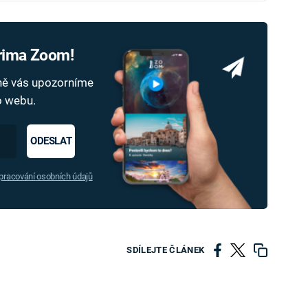
Prima Zoom!
dně vás upozorníme
ho webu.
ODESLAT
racování osobních údajů
SDÍLEJTE ČLÁNEK