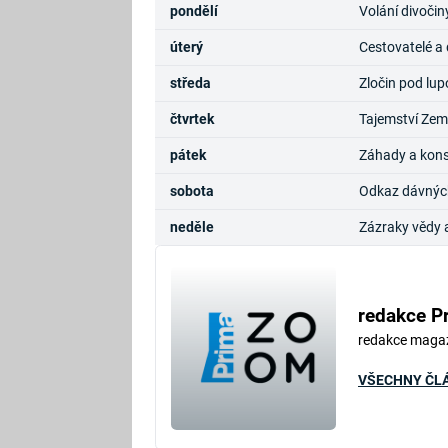
pondělí
Volání divočin
úterý
Cestovatelé a
středa
Zločin pod lup
čtvrtek
Tajemství Zem
pátek
Záhady a kons
sobota
Odkaz dávných 
neděle
Zázraky vědy 
redakce P
redakce maga
VŠECHNY ČL