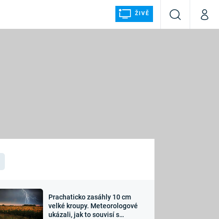
ŽIVĚ
Vyhledávání
Můj p
Prima+
ÁLKA
CNN Prima NEWS
Prima FRESH
Prima LIVING
LMY A
Prima Ženy
Prima LAJK
Prachaticko zasáhly 10 cm
osti
velké kroupy. Meteorologové
Sledujte nás
ukázali, jak to souvisí s