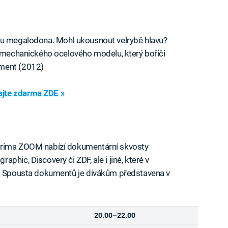
du megalodona. Mohl ukousnout velrybě hlavu?
í mechanického ocelového modelu, který bořiči
ument (2012)
jte zdarma ZDE »
Prima ZOOM nabízí dokumentární skvosty
hic, Discovery či ZDF, ale i jiné, které v
e. Spousta dokumentů je divákům představena v
20.00–22.00