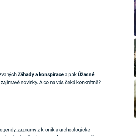
azvaných
Záhady a konspirace
a pak
Úžasné
ě zajímavé novinky. A co na vás čeká konkrétně?
legendy, záznamy z kronik a archeologické