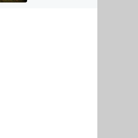
US
tornádem
RSUS
ZE A