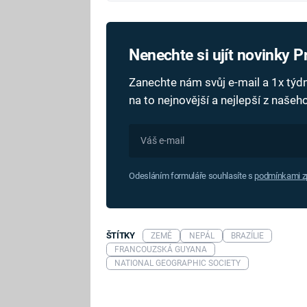
Nenechte si ujít novinky 
Zanechte nám svůj e-mail a 1x tý
na to nejnovější a nejlepší z naše
Odesláním formuláře souhlasíte s
podmínkami zp
ŠTÍTKY
ZEMĚ
NEPÁL
BRAZÍLIE
FRANCOUZSKÁ GUYANA
NATIONAL GEOGRAPHIC SOCIETY