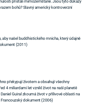
inulosti přistáli mimozemšťané. Jsou tyto důkazy
razem bohů? Slavný americký kontroverzní
u, aby našel buddhistického mnicha, který údajně
dokument (2011)
hno překypují životem a obsahují všechny
ed 4 miliardami let vznikl život na naší planetě
Daniel Guiral zkoumá život v přílivové oblasti na
e… Francouzský dokument (2006)