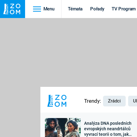
Menu
Témata
Pořady
TV Program
Cestování
Historie
HRADY A ZÁMKY
VIKINGOVÉ
HEDVÁBNÁ STEZKA
EPIDEMIE A
PANDEMIE
PŘÍRODA
STAROVĚKÝ EGYPT
Trendy:
Zrádci
U
Analýza DNA posledních
Druhá
Výročí
evropských neandrtálců
vyvrací teorii o tom, jak
světová válka