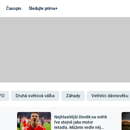
Časopis
Sledujte prima+
Věda a
Války
technika
STUDENÁ V
KORONAVIRUS
VÁLKA VE
VIETNAMU
VESMÍR
VÁLEČNÉ FI
MARS
SERIÁLY
FO
Druhá světová válka
Záhady
Vetřelci dávnověku
Nejhlasitější člověk na světě
Záhady a
Zajímav
řve stejně jako motor
letadla. Můžete vedle něj
konspirace