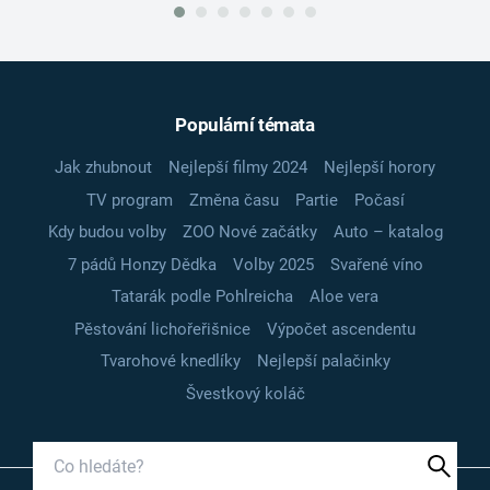
Populární témata
Jak zhubnout
Nejlepší filmy 2024
Nejlepší horory
TV program
Změna času
Partie
Počasí
Kdy budou volby
ZOO Nové začátky
Auto – katalog
7 pádů Honzy Dědka
Volby 2025
Svařené víno
Tatarák podle Pohlreicha
Aloe vera
Pěstování lichořeřišnice
Výpočet ascendentu
Tvarohové knedlíky
Nejlepší palačinky
Švestkový koláč