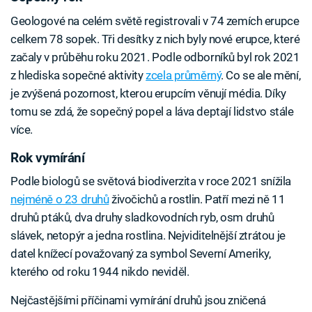
Geologové na celém světě registrovali v 74 zemích erupce
celkem 78 sopek. Tři desítky z nich byly nové erupce, které
začaly v průběhu roku 2021. Podle odborníků byl rok 2021
z hlediska sopečné aktivity
zcela průměrný
. Co se ale mění,
je zvýšená pozornost, kterou erupcím věnují média. Díky
tomu se zdá, že sopečný popel a láva deptají lidstvo stále
více.
Rok vymírání
Podle biologů se světová biodiverzita v roce 2021 snížila
nejméně o 23 druhů
živočichů a rostlin. Patří mezi ně 11
druhů ptáků, dva druhy sladkovodních ryb, osm druhů
slávek, netopýr a jedna rostlina. Nejviditelnější ztrátou je
datel knížecí považovaný za symbol Severní Ameriky,
kterého od roku 1944 nikdo neviděl.
Nejčastějšími příčinami vymírání druhů jsou zničená