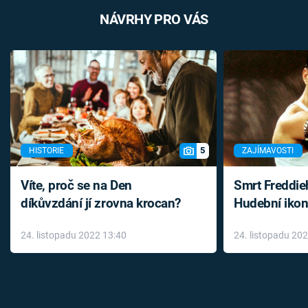
NÁVRHY PRO VÁS
5
HISTORIE
ZAJÍMAVOSTI
Víte, proč se na Den
Smrt Freddie
díkůvzdání jí zrovna krocan?
Hudební ikon
až do konce 
24. listopadu 2022 13:40
24. listopadu 20
léky