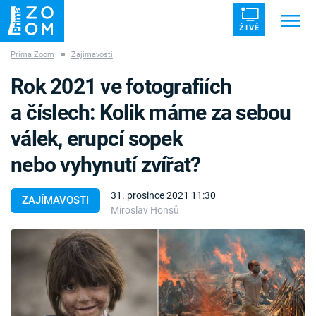
ŽIVĚ
Prima Zoom
■
Zajímavosti
Trendy:
ZRÁDCI
UFO
DRUHÁ SVĚTOVÁ VÁLKA
Rok 2021 ve fotografiích
ZÁHADY
VETŘELCI DÁVNOVĚKU
a číslech: Kolik máme za sebou
válek, erupcí sopek
nebo vyhynutí zvířat?
Témata
31. prosince 2021 11:30
ZAJÍMAVOSTI
Miroslav Honsů
Témata
Pořady
TV Program