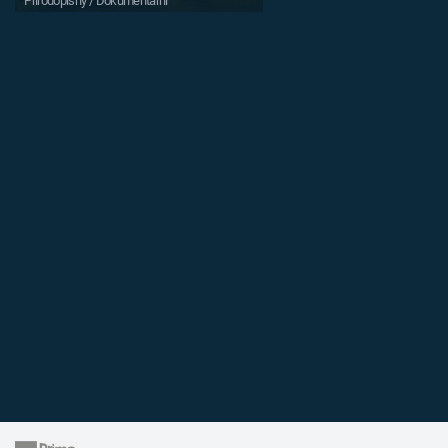
Přírodopisný / Dokumentární