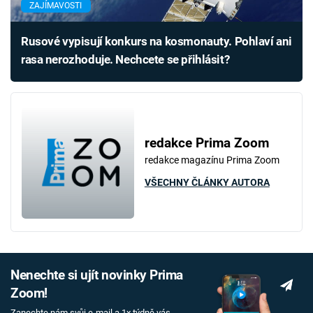
ZAJÍMAVOSTI
Rusové vypisují konkurs na kosmonauty. Pohlaví ani
rasa nerozhoduje. Nechcete se přihlásit?
redakce Prima Zoom
redakce magazínu Prima Zoom
VŠECHNY ČLÁNKY AUTORA
Nenechte si ujít novinky Prima
Zoom!
Zanechte nám svůj e-mail a 1x týdně vás