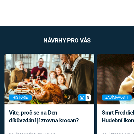
NÁVRHY PRO VÁS
5
HISTORIE
ZAJÍMAVOSTI
Víte, proč se na Den
Smrt Freddie
díkůvzdání jí zrovna krocan?
Hudební ikon
až do konce 