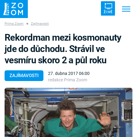
ŽIVĚ
Prima Zoom
■
Zajímavosti
Trendy:
ZRÁDCI
UFO
DRUHÁ SVĚTOVÁ VÁLKA
Rekordman mezi kosmonauty
ZÁHADY
VETŘELCI DÁVNOVĚKU
jde do důchodu. Strávil ve
vesmíru skoro 2 a půl roku
27. dubna 2017 06:00
ZAJÍMAVOSTI
redakce Prima Zoom
Témata
Témata
Pořady
TV Program