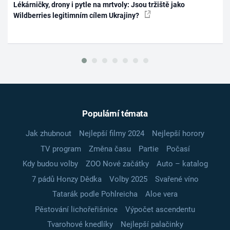
Lékárničky, drony i pytle na mrtvoly: Jsou tržiště jako
Wildberries legitimním cílem Ukrajiny?
Populární témata
Jak zhubnout
Nejlepší filmy 2024
Nejlepší horory
TV program
Změna času
Partie
Počasí
Kdy budou volby
ZOO Nové začátky
Auto – katalog
7 pádů Honzy Dědka
Volby 2025
Svařené víno
Tatarák podle Pohlreicha
Aloe vera
Pěstování lichořeřišnice
Výpočet ascendentu
Tvarohové knedlíky
Nejlepší palačinky