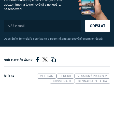
upozorníme na to nejnovější a nejlepší z
našeho webu.
ODESLAT
Odesláním formuláře souhlasíte s
podmínkami zpracování osobních údajů
SDÍLEJTE ČLÁNEK
ŠTÍTKY
VETERÁN
REKORD
VESMÍRNÝ PROGRAM
KOSMONAUT
GENNADIJ PADALKA