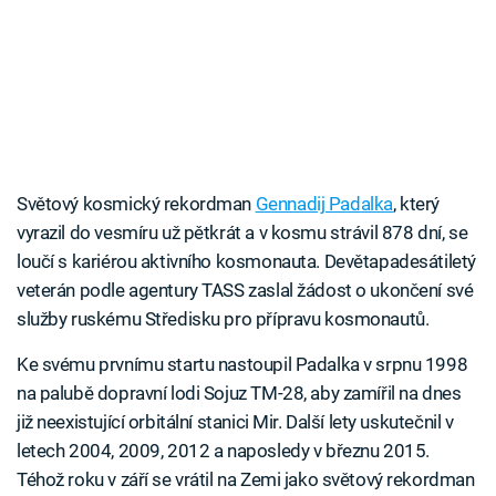
Světový kosmický rekordman
Gennadij Padalka
, který
vyrazil do vesmíru už pětkrát a v kosmu strávil 878 dní, se
loučí s kariérou aktivního kosmonauta. Devětapadesátiletý
veterán podle agentury TASS zaslal žádost o ukončení své
služby ruskému Středisku pro přípravu kosmonautů.
Ke svému prvnímu startu nastoupil Padalka v srpnu 1998
na palubě dopravní lodi Sojuz TM-28, aby zamířil na dnes
již neexistující orbitální stanici Mir. Další lety uskutečnil v
letech 2004, 2009, 2012 a naposledy v březnu 2015.
Téhož roku v září se vrátil na Zemi jako světový rekordman