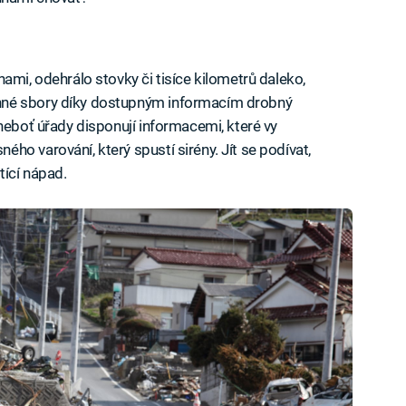
ami, odehrálo stovky či tisíce kilometrů daleko,
nné sbory díky dostupným informacím drobný
neboť úřady disponují informacemi, které vy
o varování, který spustí sirény. Jít se podívat,
tící nápad.