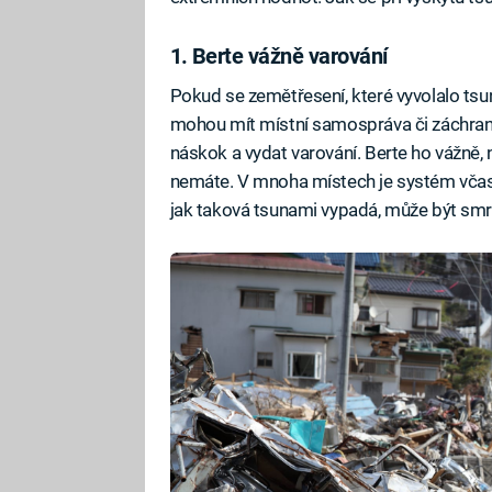
1. Berte vážně varování
Pokud se zemětřesení, které vyvolalo tsun
mohou mít místní samospráva či záchra
náskok a vydat varování. Berte ho vážně, 
nemáte. V mnoha místech je systém včasnéh
jak taková tsunami vypadá, může být smr