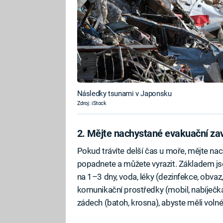
Následky tsunami v Japonsku
Zdroj: iStock
2. Mějte nachystané evakuační za
Pokud trávíte delší čas u moře, mějte na
popadnete a můžete vyrazit. Základem jsou
na 1–3 dny, voda, léky (dezinfekce, obvaz, l
komunikační prostředky (mobil, nabíječka
zádech (batoh, krosna), abyste měli volné