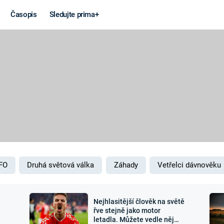
Časopis
Sledujte prima+
Věda a
Války
technika
STUDENÁ V
KORONAVIRUS
VÁLKA VE
VIETNAMU
VESMÍR
VÁLEČNÉ FI
MARS
SERIÁLY
FO
Druhá světová válka
Záhady
Vetřelci dávnověku
Nejhlasitější člověk na světě
Záhady a
Zajímav
řve stejně jako motor
letadla. Můžete vedle něj
konspirace