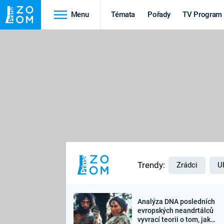
Menu
Témata
Pořady
TV Program
Cestování
Historie
HRADY A ZÁMKY
VIKINGOVÉ
HEDVÁBNÁ STEZKA
EPIDEMIE A
PANDEMIE
PŘÍRODA
STAROVĚKÝ EGYPT
Trendy:
Zrádci
U
Analýza DNA posledních
Druhá
Výročí
evropských neandrtálců
vyvrací teorii o tom, jak
světová válka