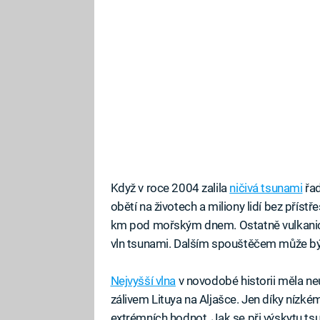
Když v roce 2004 zalila
ničivá tsunami
řad
obětí na životech a miliony lidí bez příst
km pod mořským dnem. Ostatně vulkanick
vln tsunami. Dalším spouštěčem může bý
Nejvyšší vlna
v novodobé historii měla ne
zálivem Lituya na Aljašce. Jen díky nízké
extrémních hodnot. Jak se při výskytu t