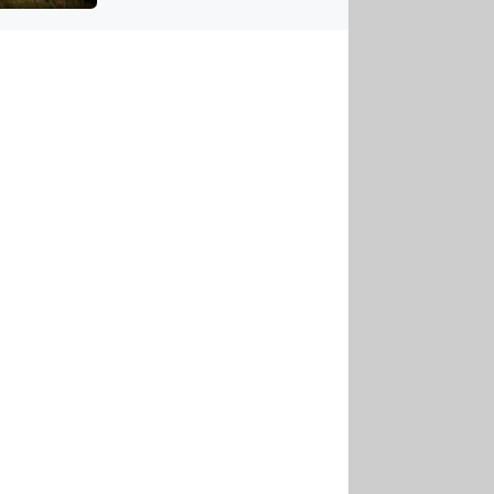
US
tornádem
RSUS
ZE A