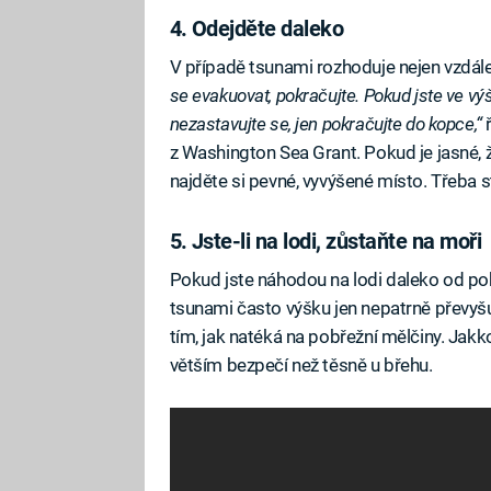
4. Odejděte daleko
V případě tsunami rozhoduje nejen vzdálen
se evakuovat, pokračujte. Pokud jste ve v
nezastavujte se, jen pokračujte do kopce,“
z Washington Sea Grant. Pokud je jasné, ž
najděte si pevné, vyvýšené místo. Třeba 
5. Jste-li na lodi, zůstaňte na moři
Pokud jste náhodou na lodi daleko od pob
tsunami často výšku jen nepatrně převyšuj
tím, jak natéká na pobřežní mělčiny. Jakko
větším bezpečí než těsně u břehu.