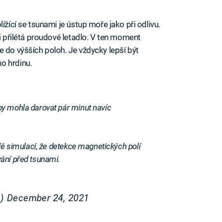
ížící se tsunami je ústup moře jako při odlivu.
li přilétá proudové letadlo. V ten moment
e do výšších poloh. Je vždycky lepší být
o hrdinu.
y mohla darovat pár minut navíc
dě simulací, že detekce magnetických polí
ání před tsunami.
a)
December 24, 2021