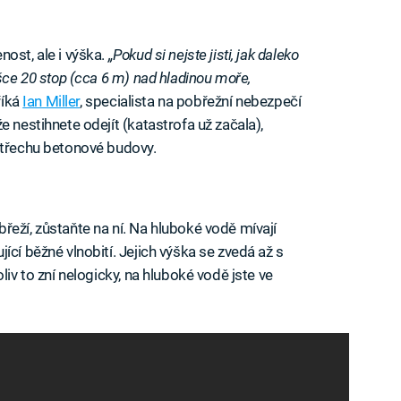
ost, ale i výška.
„Pokud si nejste jisti, jak daleko
ýšce 20 stop (cca 6 m) nad hladinou moře,
říká
Ian Miller
, specialista na pobřežní nebezpečí
e nestihnete odejít (katastrofa už začala),
střechu betonové budovy.
řeží, zůstaňte na ní. Na hluboké vodě mívají
ící běžné vlnobití. Jejich výška se zvedá až s
liv to zní nelogicky, na hluboké vodě jste ve