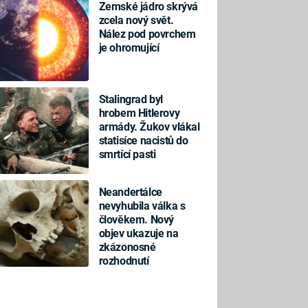
Zemské jádro skrývá
zcela nový svět.
Nález pod povrchem
je ohromující
Stalingrad byl
hrobem Hitlerovy
armády. Žukov vlákal
statisíce nacistů do
smrtící pasti
Neandertálce
nevyhubila válka s
člověkem. Nový
objev ukazuje na
zkázonosné
rozhodnutí