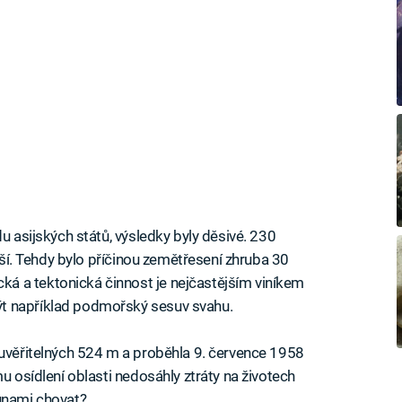
u asijských států, výsledky byly děsivé. 230
řeší. Tehdy bylo příčinou zemětřesení zhruba 30
á a tektonická činnost je nejčastějším viníkem
t například podmořský sesuv svahu.
uvěřitelných 524 m a proběhla 9. července 1958
mu osídlení oblasti nedosáhly ztráty na životech
sunami chovat?