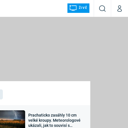
ŽIVĚ
Vyhledávání
Můj p
Prima+
ÁLKA
CNN Prima NEWS
Prima FRESH
Prima LIVING
LMY A
Prima Ženy
Prima LAJK
Prachaticko zasáhly 10 cm
osti
velké kroupy. Meteorologové
Sledujte nás
ukázali, jak to souvisí s