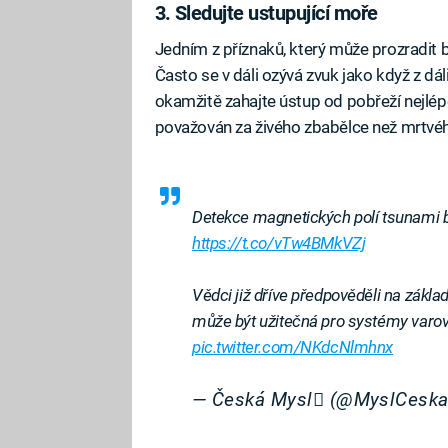
3. Sledujte ustupující moře
Jedním z příznaků, který může prozradit bl
Často se v dáli ozývá zvuk jako když z dá
okamžitě zahajte ústup od pobřeží nejlép
považován za živého zbabělce než mrtvéh
Detekce magnetických polí tsunami b
https://t.co/vTw4BMkVZj
Vědci již dříve předpověděli na zákla
může být užitečná pro systémy varov
pic.twitter.com/NKdcNlmhnx
— Česká Mysl (@MyslCesk