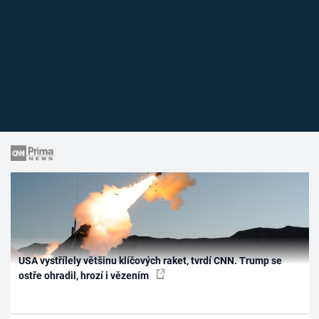
USA vystřílely většinu klíčových raket, tvrdí CNN. Trump se
ostře ohradil, hrozí i vězením