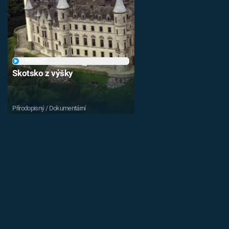
PŘEHRÁT
Skotsko z výšky
Přírodopisný / Dokumentární