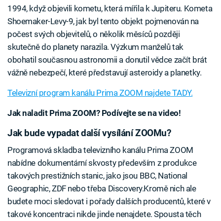
1994, když objevili kometu, která mířila k Jupiteru. Kometa
Shoemaker-Levy-9, jak byl tento objekt pojmenován na
počest svých objevitelů, o několik měsíců později
skutečně do planety narazila. Výzkum manželů tak
obohatil současnou astronomii a donutil vědce začít brát
vážně nebezpečí, které představují asteroidy a planetky.
Televizní program kanálu Prima ZOOM najdete TADY.
Jak naladit Prima ZOOM? Podívejte se na video!
Jak bude vypadat další vysílání ZOOMu?
Programová skladba televizního kanálu Prima ZOOM
nabídne dokumentární skvosty především z produkce
takových prestižních stanic, jako jsou BBC, National
Geographic, ZDF nebo třeba Discovery.Kromě nich ale
budete moci sledovat i pořady dalších producentů, které v
takové koncentraci nikde jinde nenajdete. Spousta těch