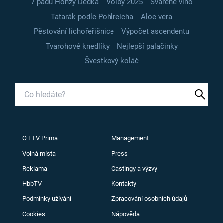
7 pádů Honzy Dědka
Volby 2025
Svařené víno
Tatarák podle Pohlreicha
Aloe vera
Pěstování lichořeřišnice
Výpočet ascendentu
Tvarohové knedlíky
Nejlepší palačinky
Švestkový koláč
O FTV Prima
Management
Volná místa
Press
Reklama
Castingy a výzvy
HbbTV
Kontakty
Podmínky užívání
Zpracování osobních údajů
Cookies
Nápověda