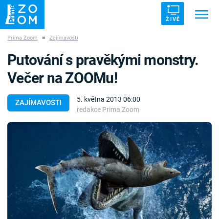
ŽIVĚ
Prima Zoom
■
Zajímavosti
Trendy:
ZRÁDCI
UFO
DRUHÁ SVĚTOVÁ VÁLKA
Putování s pravěkými monstry.
ZÁHADY
VETŘELCI DÁVNOVĚKU
Večer na ZOOMu!
5. května 2013 06:00
ZAJÍMAVOSTI
redakce Prima Zoom
Témata
Témata
Pořady
TV Program