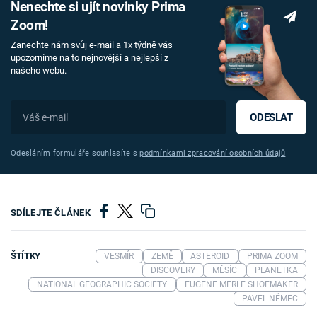
Nenechte si ujít novinky Prima
Zoom!
Zanechte nám svůj e-mail a 1x týdně vás
upozorníme na to nejnovější a nejlepší z
našeho webu.
ODESLAT
Odesláním formuláře souhlasíte s
podmínkami zpracování osobních údajů
SDÍLEJTE ČLÁNEK
ŠTÍTKY
VESMÍR
ZEMĚ
ASTEROID
PRIMA ZOOM
DISCOVERY
MĚSÍC
PLANETKA
NATIONAL GEOGRAPHIC SOCIETY
EUGENE MERLE SHOEMAKER
PAVEL NĚMEC