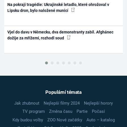
Na pokraji tragédie: Ukrajinské letadlo, které ohrožoval v
Lipsku dron, bylo naložené municí
Vjel do davu v Německu, dva demonstranty zabil. Afghánec
dožije za mřížemi, rozhodl soud
Populární témata
Jak zhubnout
Nejlepší filmy 2024
Nejlepší horory
TV program
Změna času
Partie
Počasí
Kdy budou volby
ZOO Nové začátky
Auto – katalog