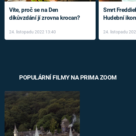
Víte, proč se na Den
Smrt Freddie
díkůvzdání jí zrovna krocan?
Hudební ikon
až do konce 
24. listopadu 2022 13:40
24. listopadu 20
léky
POPULÁRNÍ FILMY NA PRIMA ZOOM