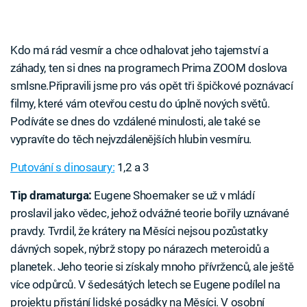
Kdo má rád vesmír a chce odhalovat jeho tajemství a
záhady, ten si dnes na programech Prima ZOOM doslova
smlsne.Připravili jsme pro vás opět tři špičkové poznávací
filmy, které vám otevřou cestu do úplně nových světů.
Podíváte se dnes do vzdálené minulosti, ale také se
vypravíte do těch nejvzdálenějších hlubin vesmíru.
Putování s dinosaury:
1,2 a 3
Tip dramaturga:
Eugene Shoemaker se už v mládí
proslavil jako vědec, jehož odvážné teorie bořily uznávané
pravdy. Tvrdil, že krátery na Měsíci nejsou pozůstatky
dávných sopek, nýbrž stopy po nárazech meteroidů a
planetek. Jeho teorie si získaly mnoho přívrženců, ale ještě
více odpůrců. V šedesátých letech se Eugene podílel na
projektu přistání lidské posádky na Měsíci. V osobní