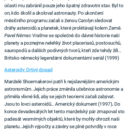
účasti mu zabránil pouze jeho špatný zdravotní stav. Byl to
on, kdo školil a úkoloval astronauty. Po ukončení
měsíčního programu začali s ženou Carolyn sledovat
dráhy asteroidů a planetek, které prolétávají kolem Země.
Pavel Němec
Vraťme se společně do dávné historie naší
planety a poznejme nelehký život placeriasů, postosuchů,
sauropodů a dalších podivných tvorů, kteří zde tehdy žili…
Britsko-německý legendární dokumentární seriál (1999)
Asteroidy: Drtivý dopad
Manželé Shoemakerovi patří k nejslavnějším americkým
astronomům. Jejich práce změnila učebnice astronomie a
přiměla vlivné lidi, aby se jejich teoriemi začali zabývat.
Jsou to lovci asteroidů… Americký dokument (1997)
.
Do
konce devadesátých let tento manželský pár zmapoval sto
padesát vesmírných objektů, které by mohly ohrozit naši
planetu. Jejich výpočty a závěry se plně potvrdily v roce