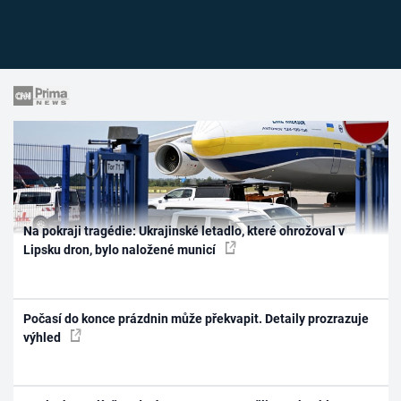
Na pokraji tragédie: Ukrajinské letadlo, které ohrožoval v
Lipsku dron, bylo naložené municí
Počasí do konce prázdnin může překvapit. Detaily prozrazuje
výhled