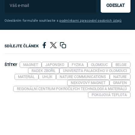
ODESLAT
Odesláním formuláře souhlasíte s
podmínkami zpracování osobních údajů
SDÍLEJTE ČLÁNEK
ŠTÍTKY
MAGNET
JAPONSKO
FYZIKA
OLOMOUC
BELGIE
RADEK ZBOŘIL
UNIVERZITA PALACKÉHO V OLOMOUCI
MATERIÁL
UHLÍK
NATURE COMMUNICATIONS
NATURE
NEKOVOVÝ MAGNET
GRAFEN
REGIONÁLNÍ CENTRUM POKROČILÝCH TECHNOLOGIÍ A MATERIÁLŮ
POKOJOVÁ TEPLOTA