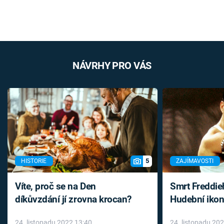
NÁVRHY PRO VÁS
5
HISTORIE
ZAJÍMAVOSTI
Víte, proč se na Den
Smrt Freddie
díkůvzdání jí zrovna krocan?
Hudební ikon
až do konce 
24. listopadu 2022 13:40
24. listopadu 20