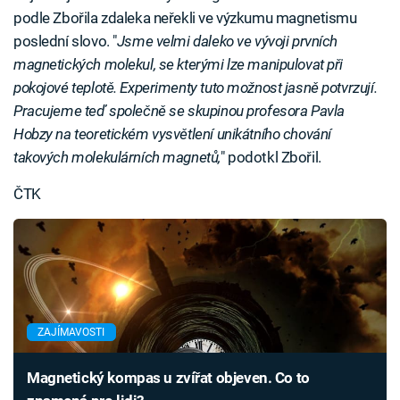
podle Zbořila zdaleka neřekli ve výzkumu magnetismu
poslední slovo. "
Jsme velmi daleko ve vývoji prvních
magnetických molekul, se kterými lze manipulovat při
pokojové teplotě. Experimenty tuto možnost jasně potvrzují.
Pracujeme teď společně se skupinou profesora Pavla
Hobzy na teoretickém vysvětlení unikátního chování
takových molekulárních magnetů,
" podotkl Zbořil.
ČTK
ZAJÍMAVOSTI
Magnetický kompas u zvířat objeven. Co to