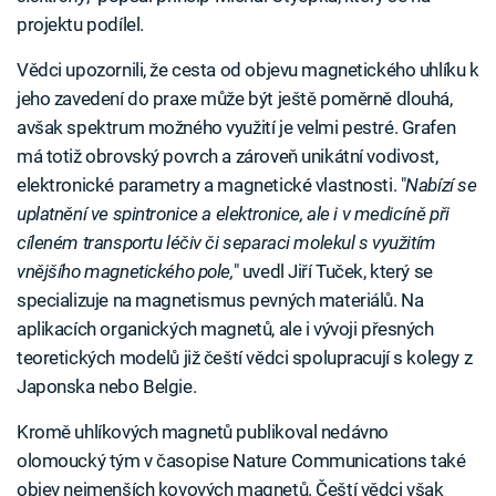
projektu podílel.
Vědci upozornili, že cesta od objevu magnetického uhlíku k
jeho zavedení do praxe může být ještě poměrně dlouhá,
avšak spektrum možného využití je velmi pestré. Grafen
má totiž obrovský povrch a zároveň unikátní vodivost,
elektronické parametry a magnetické vlastnosti. "
Nabízí se
uplatnění ve spintronice a elektronice, ale i v medicíně při
cíleném transportu léčiv či separaci molekul s využitím
vnějšího magnetického pole,
" uvedl Jiří Tuček, který se
specializuje na magnetismus pevných materiálů. Na
aplikacích organických magnetů, ale i vývoji přesných
teoretických modelů již čeští vědci spolupracují s kolegy z
Japonska nebo Belgie.
Kromě uhlíkových magnetů publikoval nedávno
olomoucký tým v časopise Nature Communications také
objev nejmenších kovových magnetů. Čeští vědci však