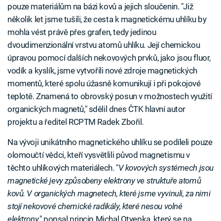
pouze materiálům na bázi kovů a jejich sloučenin. "Již
několik let jsme tušili, že cesta k magnetickému uhlíku by
mohla vést právě přes grafen, tedy jedinou
dvoudimenzionální vrstvu atomů uhlíku. Její chemickou
úpravou pomocí dalších nekovových prvků, jako jsou fluor,
vodík a kyslík, jsme vytvořili nové zdroje magnetických
momentů, které spolu úžasně komunikují i při pokojové
teplotě. Znamená to obrovský posun v možnostech využití
organických magnetů," sdělil dnes ČTK hlavní autor
projektu a ředitel RCPTM Radek Zbořil.
Na vývoji unikátního magnetického uhlíku se podíleli pouze
olomoučtí vědci, kteří vysvětlili původ magnetismu v
těchto uhlíkových materiálech. "
V kovových systémech jsou
magnetické jevy způsobeny elektrony ve struktuře atomů
kovů. V organických magnetech, které jsme vyvinuli, za nimi
stojí nekovové chemické radikály, které nesou volné
elektrony
," popsal princip Michal Otyepka, který se na