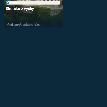
PŘEHRÁT
Skotsko z výšky
Přírodopisný / Dokumentární