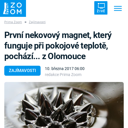
ŽIVĚ
Prima Zoom
■
Zajímavosti
Trendy:
ZRÁDCI
UFO
DRUHÁ SVĚTOVÁ VÁLKA
První nekovový magnet, který
ZÁHADY
VETŘELCI DÁVNOVĚKU
funguje při pokojové teplotě,
pochází... z Olomouce
10. března 2017 06:00
ZAJÍMAVOSTI
redakce Prima Zoom
Témata
Témata
Pořady
TV Program