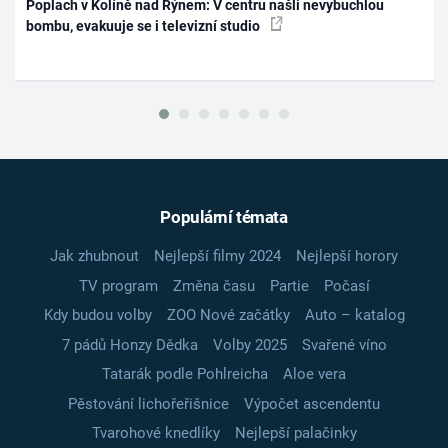
Poplach v Kolíně nad Rýnem: V centru našli nevybuchlou
bombu, evakuuje se i televizní studio
Populární témata
Jak zhubnout
Nejlepší filmy 2024
Nejlepší horory
TV program
Změna času
Partie
Počasí
Kdy budou volby
ZOO Nové začátky
Auto – katalog
7 pádů Honzy Dědka
Volby 2025
Svařené víno
Tatarák podle Pohlreicha
Aloe vera
Pěstování lichořeřišnice
Výpočet ascendentu
Tvarohové knedlíky
Nejlepší palačinky