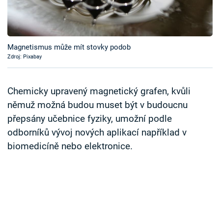
Časopis
Sledujte prima+
Magnetismus může mít stovky podob
Zdroj: Pixabay
Přihlášení
Chemicky upravený magnetický grafen, kvůli
Sledujte nás
němuž možná budou muset být v budoucnu
přepsány učebnice fyziky, umožní podle
odborníků vývoj nových aplikací například v
biomedicíně nebo elektronice.