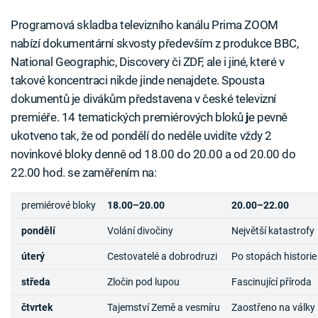
Programová skladba televizního kanálu Prima ZOOM
nabízí dokumentární skvosty především z produkce BBC,
National Geographic, Discovery či ZDF, ale i jiné, které v
takové koncentraci nikde jinde nenajdete. Spousta
dokumentů je divákům představena v české televizní
premiéře. 14 tematických premiérových bloků
j
e pevně
ukotveno tak, že od pondělí do neděle uvidíte vždy 2
novinkové bloky denně od 18.00 do 20.00 a od 20.00 do
22.00 hod. se zaměřením na:
premiérové bloky
18.00–20.00
20.00–22.00
pondělí
Volání divočiny
Největší katastrofy
úterý
Cestovatelé a dobrodruzi
Po stopách historie
středa
Zločin pod lupou
Fascinující příroda
čtvrtek
Tajemství Země a vesmíru
Zaostřeno na války