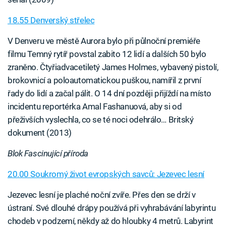
18.55 Denverský střelec
V Denveru ve městě Aurora bylo při půlnoční premiéře
filmu Temný rytíř povstal zabito 12 lidí a dalších 50 bylo
zraněno. Čtyřiadvacetiletý James Holmes, vybavený pistolí,
brokovnicí a poloautomatickou puškou, namířil z první
řady do lidí a začal pálit. O 14 dní později přijíždí na místo
incidentu reportérka Amal Fashanuová, aby si od
přeživších vyslechla, co se té noci odehrálo… Britský
dokument (2013)
Blok Fascinující příroda
20.00 Soukromý život evropských savců: Jezevec lesní
Jezevec lesní je plaché noční zvíře. Přes den se drží v
ústraní. Své dlouhé drápy používá při vyhrabávání labyrintu
chodeb v podzemí, někdy až do hloubky 4 metrů. Labyrint