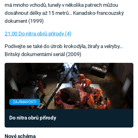
má mnoho vchodů, tunely v několika patrech můžou
dosáhnout délky až 15 metrů… Kanadsko-francouzský
dokument (1999)
21.00 Do nitra obrů přírody (4)
Podívejte se také do útrob krokodýla, žirafy a velryby…
Britský dokumentární seriál (2009)
ZAJÍMAVOSTI
Do nitra obrů přírody
Nové schéma