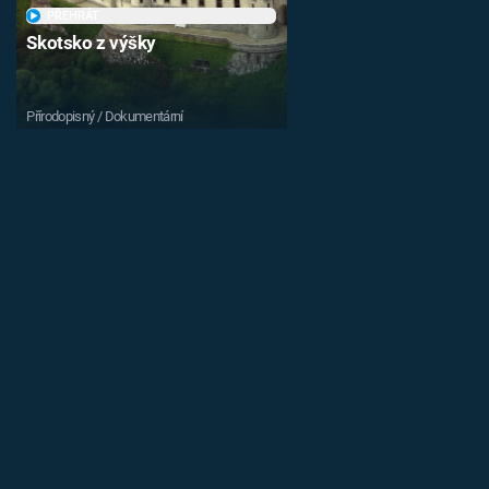
PŘEHRÁT
Skotsko z výšky
Přírodopisný / Dokumentární