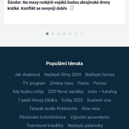
Šándor: Na masy ruských vojáků budou ukrajinské drony
krátké. Konflikt se nevyvíjí dobře
Populární témata
Jak zhubnout
Nejlepší filmy 2024
Nejlepší horory
TV program
Změna času
Partie
Počasí
Kdy budou volby
ZOO Nové začátky
Auto – katalog
7 pádů Honzy Dědka
Volby 2025
Svařené víno
Tatarák podle Pohlreicha
Aloe vera
Pěstování lichořeřišnice
Výpočet ascendentu
Tvarohové knedlíky
Nejlepší palačinky