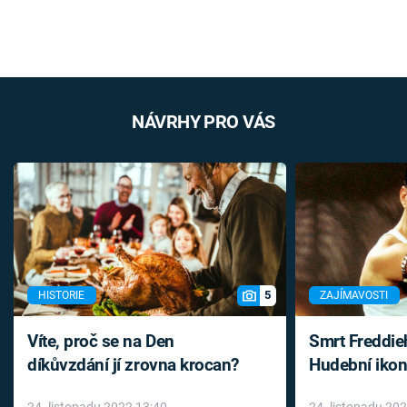
NÁVRHY PRO VÁS
5
HISTORIE
ZAJÍMAVOSTI
Víte, proč se na Den
Smrt Freddie
díkůvzdání jí zrovna krocan?
Hudební ikon
až do konce 
24. listopadu 2022 13:40
24. listopadu 20