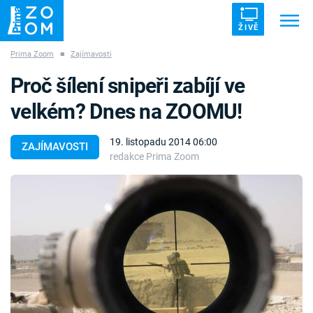
ŽIVĚ
Prima Zoom
■
Zajímavosti
Trendy:
ZRÁDCI
UFO
DRUHÁ SVĚTOVÁ VÁLKA
Proč šílení snipeři zabíjí ve
ZÁHADY
VETŘELCI DÁVNOVĚKU
velkém? Dnes na ZOOMU!
19. listopadu 2014 06:00
ZAJÍMAVOSTI
redakce Prima Zoom
Témata
Témata
Pořady
TV Program