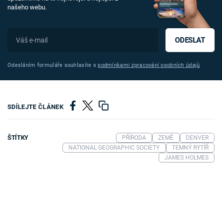
našeho webu.
ODESLAT
Odesláním formuláře souhlasíte s
podmínkami zpracování osobních údajů
SDÍLEJTE ČLÁNEK
ŠTÍTKY
PŘÍRODA
ZEMĚ
DENVER
NATIONAL GEOGRAPHIC SOCIETY
TEMNÝ RYTÍŘ
JAMES HOLMES