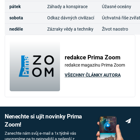
pátek
Záhady a konspirace
Úžasné oceány
sobota
Odkaz dávných civilizací
Úchvatná říše zvířa
neděle
Zázraky vědy a techniky
ŽIvot naostro
redakce Prima Zoom
redakce magazínu Prima Zoom
VŠECHNY ČLÁNKY AUTORA
Nenechte si ujít novinky Prima
Zoom!
Zanechte nám svůj e-mail a 1x týdně vás
upozorníme na to nejnovější a nejlepší z