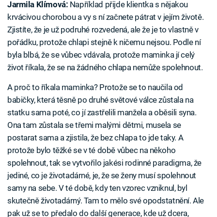
Jarmila Klímová:
Například přijde klientka s nějakou
krvácivou chorobou a vy s ní začnete pátrat v jejím životě.
Zjistíte, že je už podruhé rozvedená, ale že je to vlastně v
pořádku, protože chlapi stejně k ničemu nejsou. Podle ní
byla blbá, že se vůbec vdávala, protože maminka jí celý
život říkala, že se na žádného chlapa nemůže spolehnout.
A proč to říkala maminka? Protože se to naučila od
babičky, která těsně po druhé světové válce zůstala na
statku sama poté, co jí zastřelili manžela a oběsili syna.
Ona tam zůstala se třemi malými dětmi, musela se
postarat sama a zjistila, že bez chlapa to jde taky. A
protože bylo těžké se v té době vůbec na někoho
spolehnout, tak se vytvořilo jakési rodinné paradigma, že
jediné, co je životadárné, je, že se ženy musí spolehnout
samy na sebe. V té době, kdy ten vzorec vzniknul, byl
skutečně životadárný. Tam to mělo své opodstatnění. Ale
pak už se to předalo do další generace, kde už dcera,