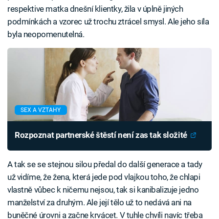
respektive matka dnešní klientky, žila v úplně jiných
podmínkách a vzorec už trochu ztrácel smysl. Ale jeho síla
byla neopomenutelná.
SEX A VZTAHY
Rozpoznat partnerské štěstí není zas tak složité
A tak se se stejnou silou předal do další generace a tady
už vidíme, že žena, která jede pod vlajkou toho, že chlapi
vlastně vůbec k ničemu nejsou, tak si kanibalizuje jedno
manželství za druhým. Ale její tělo už to nedává ani na
buněčné úrovni a začne krvácet. V tuhle chvíli navíc třeba