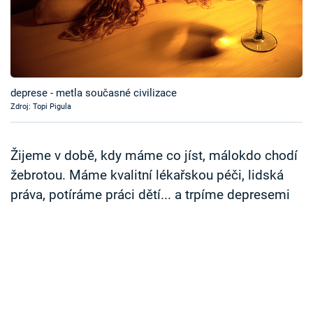
Časopis
Sledujte prima+
Přihlášení
deprese - metla současné civilizace
Zdroj: Topi Pigula
Sledujte nás
Žijeme v době, kdy máme co jíst, málokdo chodí
žebrotou. Máme kvalitní lékařskou péči, lidská
práva, potíráme práci dětí... a trpíme depresemi