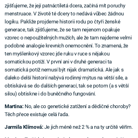
zjišťujeme, že její patnáctiletá dcera, začíná mít poruchy
menstruace. V životě té dcery to nedává vůbec žádnou
logiku. Pakliže projdeme historii rodu po čtyři ženské
generace, tak zjišťujeme, že se tam nejenom opakuje
vzorec o nepoužitelných mužích, ale že tam najdeme velmi
podobné analogie krevních onemocnění. To znamená, že
ten myšlenkový vzorec jde ruku v ruce s nějakou
somatickou potíží. V první ani v druhé generaci ta
somatická potíž nemusí být nijak dramatická. Ale jak s
daleko delší historií nabývá rodinný mýtus na větší síle, a
obtiskává se do dalších generací, tak se potom (a s větší
silou) obtiskne i do buněčného fungování.
Martina:
No, ale co genetické zatížení a dědičné choroby?
Těch přece existuje celá řada.
Jarmila Klímová:
Je jich méně než 2 % a na ty určitě věřím.