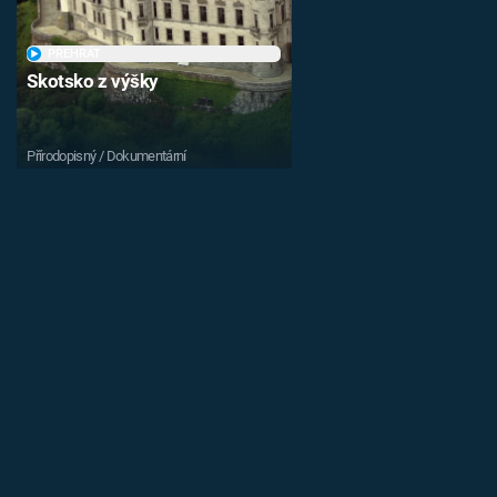
PŘEHRÁT
Skotsko z výšky
Přírodopisný / Dokumentární