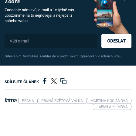
Zoom!
Zanechte nám svůj e-mail a 1x týdně vás
upozorníme na to nejnovější a nejlepší z
našeho webu.
ODESLAT
Odesláním formuláře souhlasíte s
podmínkami zpracování osobních údajů
SDÍLEJTE ČLÁNEK
ŠTÍTKY
PRAHA
DRUHÁ SVĚTOVÁ VÁLKA
MARTINA KOCIÁNOVÁ
JARMILA KLÍMOVÁ