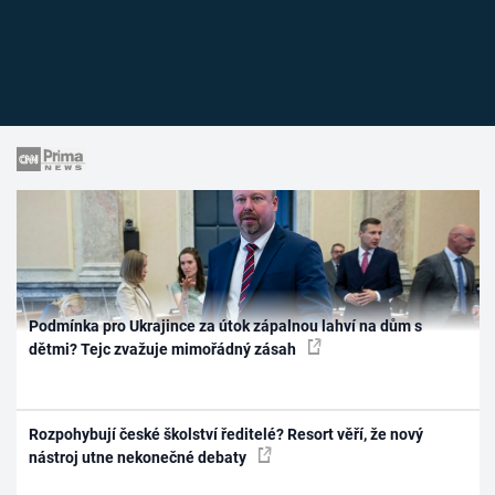
Podmínka pro Ukrajince za útok zápalnou lahví na dům s
dětmi? Tejc zvažuje mimořádný zásah
Rozpohybují české školství ředitelé? Resort věří, že nový
nástroj utne nekonečné debaty