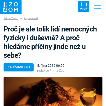
ŽIVĚ
Prima Zoom
■
Zajímavosti
Trendy:
ZRÁDCI
UFO
DRUHÁ SVĚTOVÁ VÁLKA
Proč je ale tolik lidí nemocných
ZÁHADY
VETŘELCI DÁVNOVĚKU
fyzicky i duševně? A proč
hledáme příčiny jinde než u
sebe?
Témata
5. října 2016 06:00
ZAJÍMAVOSTI
redakce Prima Zoom
Témata
Pořady
TV Program