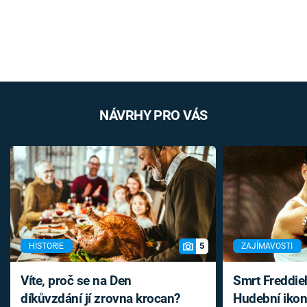
NÁVRHY PRO VÁS
5
HISTORIE
ZAJÍMAVOSTI
Víte, proč se na Den
Smrt Freddie
díkůvzdání jí zrovna krocan?
Hudební ikon