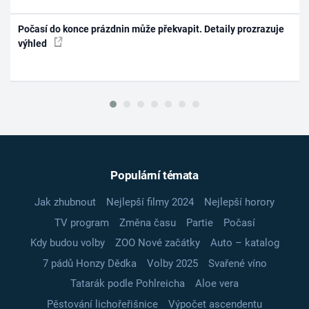
Počasí do konce prázdnin může překvapit. Detaily prozrazuje
výhled
Populární témata
Jak zhubnout
Nejlepší filmy 2024
Nejlepší horory
TV program
Změna času
Partie
Počasí
Kdy budou volby
ZOO Nové začátky
Auto – katalog
7 pádů Honzy Dědka
Volby 2025
Svařené víno
Tatarák podle Pohlreicha
Aloe vera
Pěstování lichořeřišnice
Výpočet ascendentu