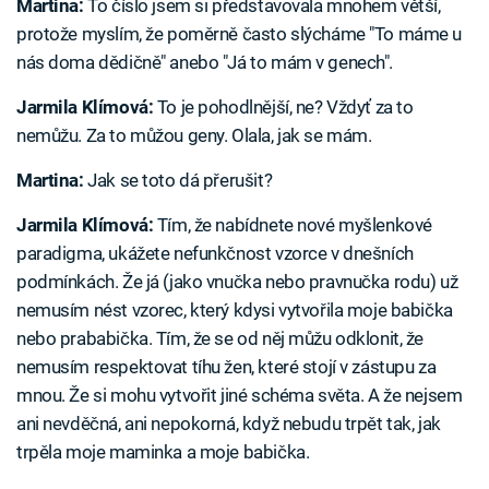
Martina:
To číslo jsem si představovala mnohem větší,
protože myslím, že poměrně často slýcháme "To máme u
nás doma dědičně" anebo "Já to mám v genech".
Jarmila Klímová:
To je pohodlnější, ne? Vždyť za to
nemůžu. Za to můžou geny. Olala, jak se mám.
Martina:
Jak se toto dá přerušit?
Jarmila Klímová:
Tím, že nabídnete nové myšlenkové
paradigma, ukážete nefunkčnost vzorce v dnešních
podmínkách. Že já (jako vnučka nebo pravnučka rodu) už
nemusím nést vzorec, který kdysi vytvořila moje babička
nebo prababička. Tím, že se od něj můžu odklonit, že
nemusím respektovat tíhu žen, které stojí v zástupu za
mnou. Že si mohu vytvořit jiné schéma světa. A že nejsem
ani nevděčná, ani nepokorná, když nebudu trpět tak, jak
trpěla moje maminka a moje babička.