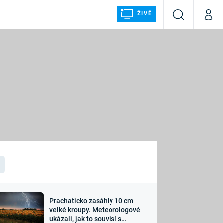
ŽIVĚ
Vyhledávání
Můj p
Prima+
ÁLKA
CNN Prima NEWS
Prima FRESH
Prima LIVING
LMY A
Prima Ženy
Prima LAJK
Prachaticko zasáhly 10 cm
osti
velké kroupy. Meteorologové
Sledujte nás
ukázali, jak to souvisí s