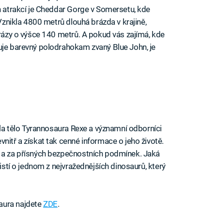
ch atrakcí je Cheddar Gorge v Somersetu, kde
 Vznikla 4800 metrů dlouhá brázda v krajině,
srázy o výšce 140 metrů. A pokud vás zajímá, kde
uje barevný polodrahokam zvaný Blue John, je
ašla tělo Tyrannosaura Rexe a významní odborníci
nitř a získat tak cenné informace o jeho životě.
í a za přísných bezpečnostních podmínek. Jaká
jistí o jednom z nejvražednějších dinosaurů, který
aura najdete
ZDE
.