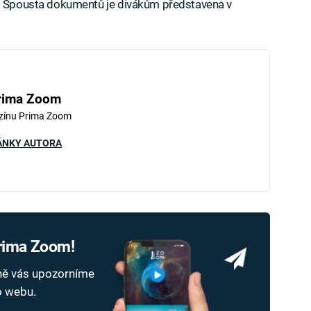
e. Spousta dokumentů je divákům představena v
rima Zoom
zínu Prima Zoom
ÁNKY AUTORA
Prima Zoom!
dně vás upozorníme
ho webu.