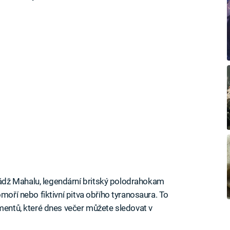
dž Mahalu, legendární britský polodrahokam
moří nebo fiktivní pitva obřího tyranosaura. To
umentů, které dnes večer můžete sledovat v