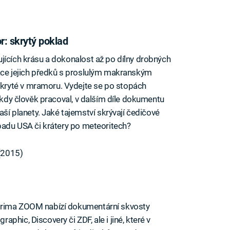
: skrytý poklad
jících krásu a dokonalost až po dílny drobných
race jejich předků s proslulým makranským
ryté v mramoru. Vydejte se po stopách
ž kdy člověk pracoval, v dalším díle dokumentu
 planety. Jaké tajemství skrývají čedičové
ápadu USA či krátery po meteoritech?
(2015)
Prima ZOOM nabízí dokumentární skvosty
hic, Discovery či ZDF, ale i jiné, které v