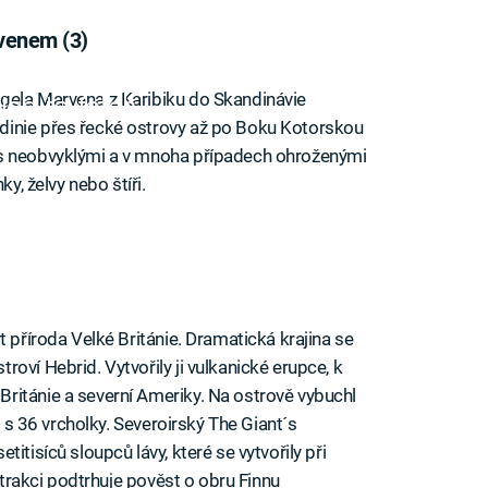
venem (3)
gela Marvena z Karibiku do Skandinávie
iled to fetch
dinie přes řecké ostrovy až po Boku Kotorskou
 s neobvyklými a v mnoha případech ohroženými
ky, želvy nebo štíři.
t příroda Velké Británie. Dramatická krajina se
oví Hebrid. Vytvořily ji vulkanické erupce, k
ritánie a severní Ameriky. Na ostrově vybuchl
n s 36 vrcholky. Severoirský The Giant´s
itisíců sloupců lávy, které se vytvořily při
 atrakci podtrhuje pověst o obru Finnu