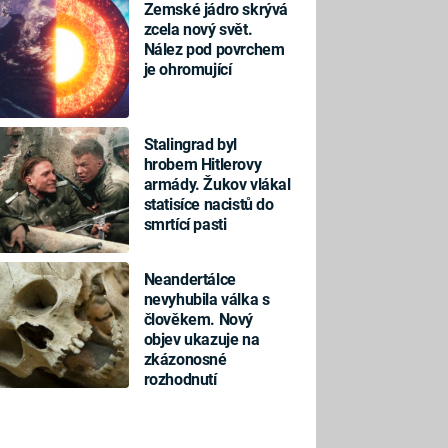
Zemské jádro skrývá
zcela nový svět.
Nález pod povrchem
je ohromující
Stalingrad byl
hrobem Hitlerovy
armády. Žukov vlákal
statisíce nacistů do
smrtící pasti
Neandertálce
nevyhubila válka s
člověkem. Nový
objev ukazuje na
zkázonosné
rozhodnutí