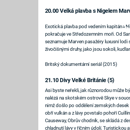
20.00 Velká plavba s Nigelem Mar
Exotická plavba pod vedením kapitána Ni
Fa
pokračuje ve Středozemním moři. Od Sar
seznamuje Marven pasažéry luxusní lodi
živočišnými druhy, jako jsou sokoli, kudlan
Britský dokumentární seriál (2015)
21.10 Divy Velké Británie (5)
Asi byste neřekli, jak různorodou může bý
nalézá na skotském ostrově Skye v souostr
nimž došlo po oddělení zemských desek B
obří vulkán a z lávy povstalo pohoří Cuilli
Causeway, Obrův chodník, se skládá z deset
chladnutí lávy v říčním údolí. Turistickou