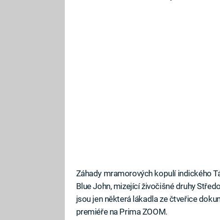
Záhady mramorových kopulí indického Tá
Blue John, mizející živočišné druhy Středo
jsou jen některá lákadla ze čtveřice dok
premiéře na Prima ZOOM.