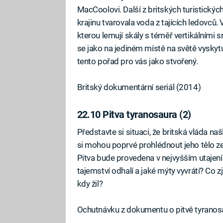
MacCoolovi. Další z britských turistický
krajinu tvarovala voda z tajících ledovců.
kterou lemují skály s téměř vertikálními 
se jako na jediném místě na světě vyskyt
tento pořad pro vás jako stvořený.
Britský dokumentární seriál (2014)
22.10 Pitva tyranosaura (2)
Představte si situaci, že britská vláda n
si mohou poprvé prohlédnout jeho tělo zev
Pitva bude provedena v nejvyšším utajen
tajemství odhalí a jaké mýty vyvrátí? Co z
kdy žil?
Ochutnávku z dokumentu o pitvě tyranos