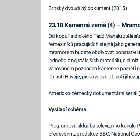
Britský dvoudílný dokument (2015)
23.10 Kamenná země (4) – Mramor
Od kopulí indického Tádž Mahalu ztělesňu
řemeslníků pracujících stejně jako gene
mramorem budete obdivovat bohatství uk
jednoho z nejstálejších materiálů, s nimi
věnovaném poznáním kamenné paměti naší
oblasti Havaje, pískovcové oblasti jihoz
Americko-německý dokumentární seriál 
Vysílací schéma
Programová skladba televizního kanálu 
především z produkce BBC, National Geograp