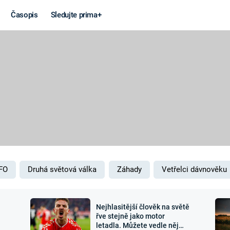
Časopis
Sledujte prima+
Věda a
Války
technika
STUDENÁ V
KORONAVIRUS
VÁLKA VE
VIETNAMU
VESMÍR
VÁLEČNÉ FI
MARS
SERIÁLY
FO
Druhá světová válka
Záhady
Vetřelci dávnověku
Nejhlasitější člověk na světě
Záhady a
Zajímav
řve stejně jako motor
letadla. Můžete vedle něj
konspirace