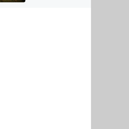
US
tornádem
RSUS
ZE A