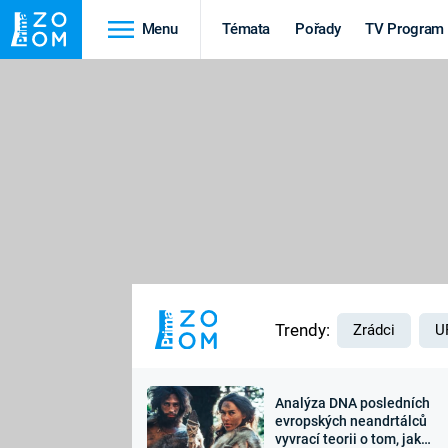
Menu
Témata
Pořady
TV Program
Cestování
Historie
HRADY A ZÁMKY
VIKINGOVÉ
HEDVÁBNÁ STEZKA
EPIDEMIE A
PANDEMIE
PŘÍRODA
STAROVĚKÝ EGYPT
Trendy:
Zrádci
U
Analýza DNA posledních
Druhá
Výročí
evropských neandrtálců
vyvrací teorii o tom, jak
světová válka