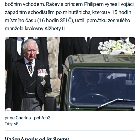
bočním vchodem. Rakev s princem Philipem vynesli vojáci
západním schodištěm po minutě ticha, kterou v 15 hodin
místního času (16 hodin SELČ), uctili památku zesnulého
manžela královny Alžběty II.
princ Charles - pohřeb2
Zdroj: AP
Vzácné perly od královny