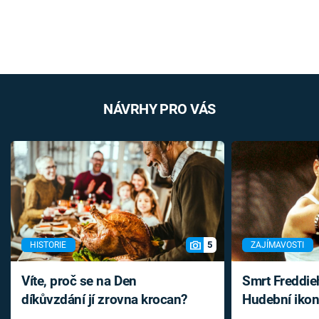
NÁVRHY PRO VÁS
5
HISTORIE
ZAJÍMAVOSTI
Víte, proč se na Den
Smrt Freddie
díkůvzdání jí zrovna krocan?
Hudební ikon
až do konce 