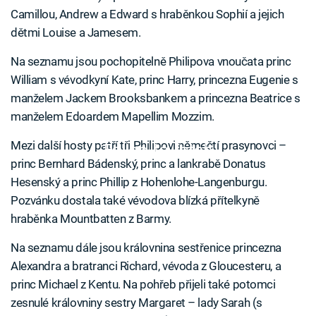
Camillou, Andrew a Edward s hraběnkou Sophií a jejich
dětmi Louise a Jamesem.
Na seznamu jsou pochopitelně Philipova vnoučata princ
William s vévodkyní Kate, princ Harry, princezna Eugenie s
manželem Jackem Brooksbankem a princezna Beatrice s
manželem Edoardem Mapellim Mozzim.
Mezi další hosty patří tři Philipovi němečtí prasynovci –
Failed to fetch
princ Bernhard Bádenský, princ a lankrabě Donatus
Hesenský a princ Phillip z Hohenlohe-Langenburgu.
Pozvánku dostala také vévodova blízká přítelkyně
hraběnka Mountbatten z Barmy.
Na seznamu dále jsou královnina sestřenice princezna
Alexandra a bratranci Richard, vévoda z Gloucesteru, a
princ Michael z Kentu. Na pohřeb přijeli také potomci
zesnulé královniny sestry Margaret – lady Sarah (s