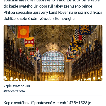
součástí areálu Windsorského hradu. Ze soukromé kaple
do kaple svatého Jiří dopravil rakev zesnulého prince
Philipa speciálně upravený Land Rover, na jehož modifikaci
dohlížel osobně sám vévoda z Edinburghu.
kaple svatého Jiří
Zdroj: Getty Images
Kaple svatého Jiří postavená v letech 1475–1528 je