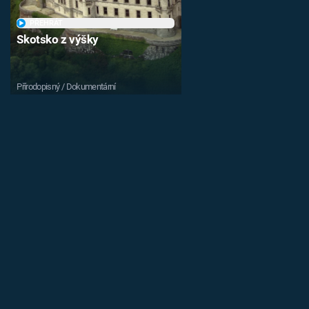
PŘEHRÁT
Skotsko z výšky
Přírodopisný / Dokumentární