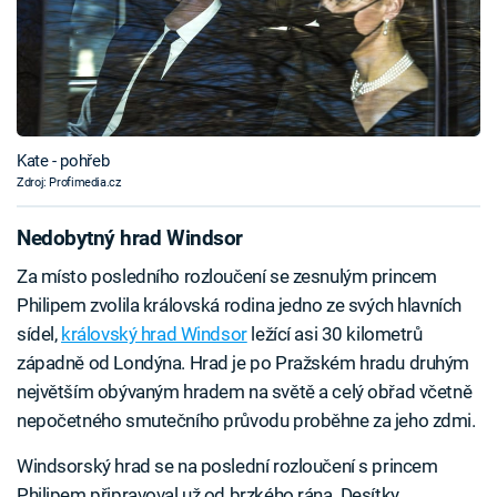
Kate - pohřeb
Zdroj: Profimedia.cz
Nedobytný hrad Windsor
Za místo posledního rozloučení se zesnulým princem
Philipem zvolila královská rodina jedno ze svých hlavních
sídel,
královský hrad Windsor
ležící asi 30 kilometrů
západně od Londýna. Hrad je po Pražském hradu druhým
největším obývaným hradem na světě a celý obřad včetně
nepočetného smutečního průvodu proběhne za jeho zdmi.
Windsorský hrad se na poslední rozloučení s princem
Philipem připravoval už od brzkého rána. Desítky