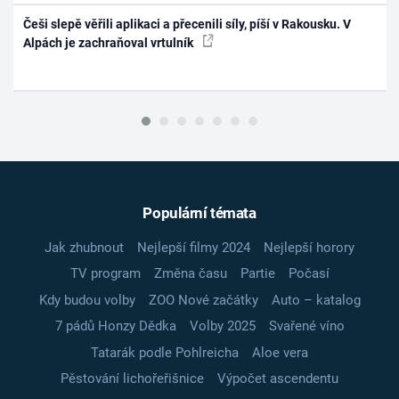
Češi slepě věřili aplikaci a přecenili síly, píší v Rakousku. V
Alpách je zachraňoval vrtulník
Populární témata
Jak zhubnout
Nejlepší filmy 2024
Nejlepší horory
TV program
Změna času
Partie
Počasí
Kdy budou volby
ZOO Nové začátky
Auto – katalog
7 pádů Honzy Dědka
Volby 2025
Svařené víno
Tatarák podle Pohlreicha
Aloe vera
Pěstování lichořeřišnice
Výpočet ascendentu