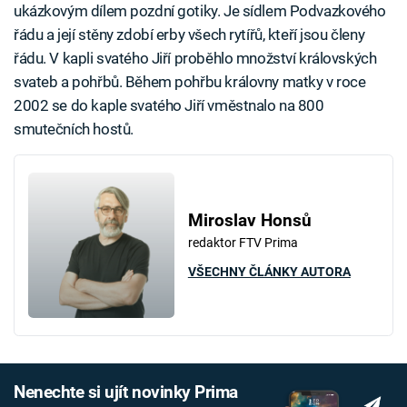
ukázkovým dílem pozdní gotiky. Je sídlem Podvazkového
řádu a její stěny zdobí erby všech rytířů, kteří jsou členy
řádu. V kapli svatého Jiří proběhlo množství královských
svateb a pohřbů. Během pohřbu královny matky v roce
2002 se do kaple svatého Jiří vměstnalo na 800
smutečních hostů.
Miroslav Honsů
redaktor FTV Prima
VŠECHNY ČLÁNKY AUTORA
Nenechte si ujít novinky Prima