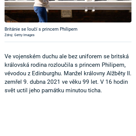
Časopis
Sledujte prima+
Británie se loučí s princem Philipem
Zdroj: Getty Images
Přihlášení
Ve vojenském duchu ale bez uniforem se britská
Sledujte nás
královská rodina rozloučila s princem Philipem,
vévodou z Edinburghu. Manžel královny Alžběty II.
zemřel 9. dubna 2021 ve věku 99 let. V 16 hodin
svět uctil jeho památku minutou ticha.