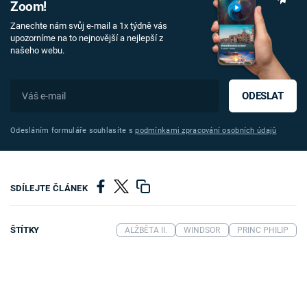
Zoom!
Zanechte nám svůj e-mail a 1x týdně vás
upozorníme na to nejnovější a nejlepší z
našeho webu.
ODESLAT
Odesláním formuláře souhlasíte s
podmínkami zpracování osobních údajů
SDÍLEJTE ČLÁNEK
ŠTÍTKY
ALŽBĚTA II.
WINDSOR
PRINC PHILIP