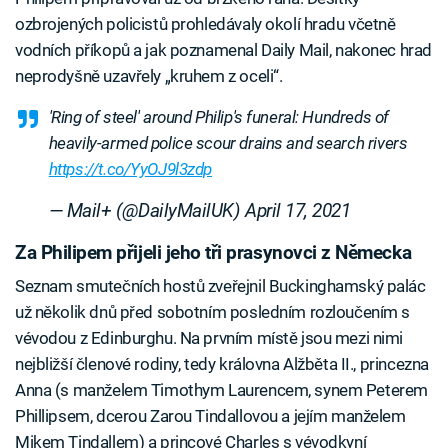
ozbrojených policistů prohledávaly okolí hradu včetně
vodních příkopů a jak poznamenal Daily Mail, nakonec hrad
neprodyšně uzavřely „kruhem z oceli“.
'Ring of steel' around Philip's funeral: Hundreds of
heavily-armed police scour drains and search rivers
https://t.co/YyOJ9l3zdp
— Mail+ (@DailyMailUK)
April 17, 2021
Za Philipem přijeli jeho tři prasynovci z Německa
Seznam smutečních hostů zveřejnil Buckinghamský palác
už několik dnů před sobotním posledním rozloučením s
vévodou z Edinburghu. Na prvním místě jsou mezi nimi
nejbližší členové rodiny, tedy královna Alžběta II., princezna
Anna (s manželem Timothym Laurencem, synem Peterem
Phillipsem, dcerou Zarou Tindallovou a jejím manželem
Mikem Tindallem) a princové Charles s vévodkyní