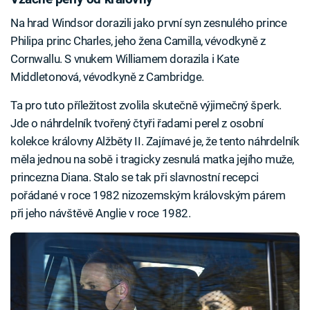
Na hrad Windsor dorazili jako první syn zesnulého prince
Philipa princ Charles, jeho žena Camilla, vévodkyně z
Cornwallu. S vnukem Williamem dorazila i Kate
Middletonová, vévodkyně z Cambridge.
Ta pro tuto příležitost zvolila skutečně výjimečný šperk.
Jde o náhrdelník tvořený čtyři řadami perel z osobní
kolekce královny Alžběty II. Zajímavé je, že tento náhrdelník
měla jednou na sobě i tragicky zesnulá matka jejího muže,
princezna Diana. Stalo se tak při slavnostní recepci
pořádané v roce 1982 nizozemským královským párem
při jeho návštěvě Anglie v roce 1982.