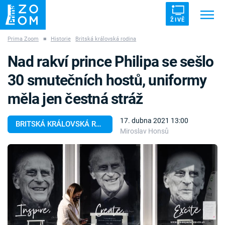
ŽIVĚ
Prima Zoom
■
Historie
Britská královská rodina
Trendy:
ZRÁDCI
UFO
DRUHÁ SVĚTOVÁ VÁLKA
Nad rakví prince Philipa se sešlo
ZÁHADY
VETŘELCI DÁVNOVĚKU
30 smutečních hostů, uniformy
měla jen čestná stráž
17. dubna 2021 13:00
BRITSKÁ KRÁLOVSKÁ RODINA
Miroslav Honsů
Témata
Témata
Pořady
TV Program