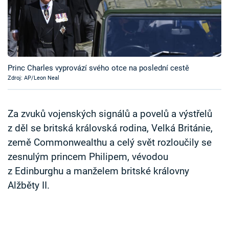
Časopis
Sledujte prima+
Přihlášení
Princ Charles vyprovází svého otce na poslední cestě
Zdroj: AP/Leon Neal
Sledujte nás
Za zvuků vojenských signálů a povelů a výstřelů
z děl se britská královská rodina, Velká Británie,
země Commonwealthu a celý svět rozloučily se
zesnulým princem Philipem, vévodou
z Edinburghu a manželem britské královny
Alžběty II.