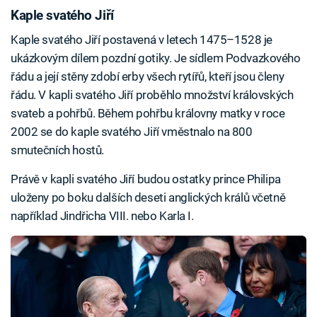
Kaple svatého Jiří
Kaple svatého Jiří postavená v letech 1475–1528 je
ukázkovým dílem pozdní gotiky. Je sídlem Podvazkového
řádu a její stěny zdobí erby všech rytířů, kteří jsou členy
řádu. V kapli svatého Jiří proběhlo množství královských
svateb a pohřbů. Během pohřbu královny matky v roce
2002 se do kaple svatého Jiří vměstnalo na 800
smutečních hostů.
Právě v kapli svatého Jiří budou ostatky prince Philipa
uloženy po boku dalších deseti anglických králů včetně
například Jindřicha VIII. nebo Karla I.