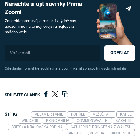
Nenechte si ujít novinky Prima
Zoom!
Zanechte nám svůj e-mail a 1x týdně vás
upozorníme na to nejnovější a nejlepší z
našeho webu.
ODESLAT
Odesláním formuláře souhlasíte s
podmínkami zpracování osobních údajů
SDÍLEJTE ČLÁNEK
ŠTÍTKY
VELKÁ BRITÁNIE
POHŘEB
ALŽBĚTA II.
KAPLE
WINDSOR
PRINC PHILIP
COMMONWEALTH
KAREL III.
BRITSKÁ KRÁLOVSKÁ RODINA
CATHERINE, PRINCEZNA Z WALESU
PRINC PHILIP, VÉVODA Z EDINBURGHU