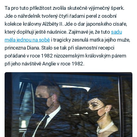
Ta pro tuto příležitost zvolila skutečně výjimečný šperk.
Jde o náhrdelník tvořený čtyři řadami perel z osobní
kolekce královny Alžběty II. Jde o dar japonského císaře,
který doplňují ještě náušnice. Zajímavé je, že tuto
sadu
měla jednou na sobě
i tragicky zesnulá matka jejího muže,
princezna Diana. Stalo se tak při slavnostní recepci
pořádané v roce 1982 nizozemským královským párem
při jeho návštěvě Anglie v roce 1982.