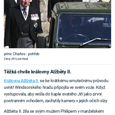
princ Charles - pohřeb
Zdroj: AP/Leon Neal
Těžká chvíle královny Alžběty II.
Královna Alžběta II.
se ke krátkému smutečnímu průvodu
uvnitř Windsorského hradu připojila ve svém voze. Když
vystupovala, aby vešla do kaple svatého Jiří jako první
postranním vchodem, zachytily kamery v jejích očích slzy.
Alžběta II. žila se svým mužem Philipem v manželském