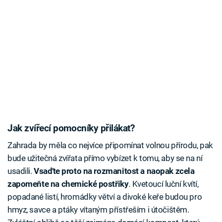
Jak zvířecí pomocníky přilákat?
Zahrada by měla co nejvíce připomínat volnou přírodu, pak
bude užitečná zvířata přímo vybízet k tomu, aby se na ní
usadili.
Vsaďte proto na rozmanitost a naopak zcela
zapomeňte na chemické postřiky
. Kvetoucí luční kvítí,
popadané listí, hromádky větví a divoké keře budou pro
hmyz, savce a ptáky vítaným přístřeším i útočištěm.