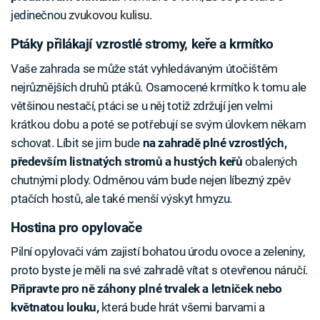
jedinečnou zvukovou kulisu.
Ptáky přilákají vzrostlé stromy, keře a krmítko
Vaše zahrada se může stát vyhledávaným útočištěm
nejrůznějších druhů ptáků. Osamocené krmítko k tomu ale
většinou nestačí, ptáci se u něj totiž zdržují jen velmi
krátkou dobu a poté se potřebují se svým úlovkem někam
schovat. Líbit se jim bude
na zahradě plné vzrostlých,
především listnatých stromů a hustých keřů
obalených
chutnými plody. Odměnou vám bude nejen líbezný zpěv
ptačích hostů, ale také menší výskyt hmyzu.
Hostina pro opylovače
Pilní opylovači vám zajistí bohatou úrodu ovoce a zeleniny,
proto byste je měli na své zahradě vítat s otevřenou náručí.
Připravte pro ně záhony plné trvalek a letniček nebo
květnatou louku,
která bude hrát všemi barvami a