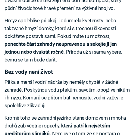
Zvláštní oblibě se těší zejména domácí kompost, který
půdní živočichové hravě přemění na výživné hnojivo.
Hmyz spolehlivě přilákají i odumřelá květenství nebo
takzvané hmyzí domky, které si s trochou šikovnosti
dokážete postavit sami. Pokud máte tu možnost,
ponechte část zahrady neupravenou a sekejte ji jen
jednou nebo dvakrát ročně.
Příroda už si sama vybere,
čemu se tam bude dařit.
Bez vody není život
Pítka a menší vodní nádrže by neměly chybět v žádné
zahradě. Poskytnou vodu ptákům, savcům, obojživelníkům
i hmyzu. Komárů se přitom bát nemusíte, vodní vážky je
spolehlivě zlikvidují.
Kromě toho se zahradní jezírko stane domovem i mnoha
druhů žab včetně ropuchy,
která patří k největším
predátorům slimáků.
Nemluvě o tom, že se postará o