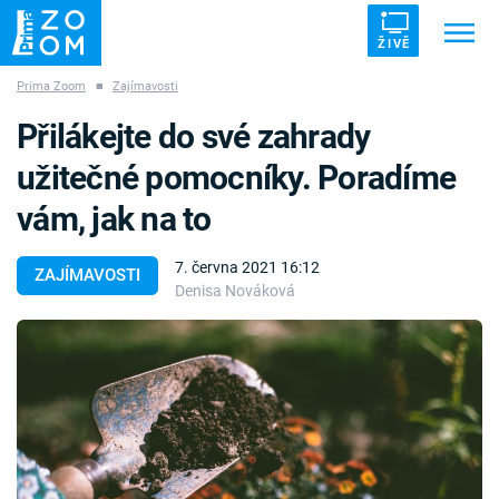
ŽIVĚ
Prima Zoom
■
Zajímavosti
Trendy:
ZRÁDCI
UFO
DRUHÁ SVĚTOVÁ VÁLKA
Přilákejte do své zahrady
ZÁHADY
VETŘELCI DÁVNOVĚKU
užitečné pomocníky. Poradíme
vám, jak na to
7. června 2021 16:12
ZAJÍMAVOSTI
Denisa Nováková
Témata
Témata
Pořady
TV Program