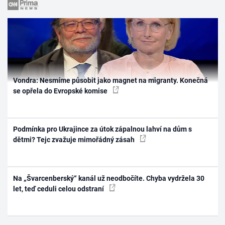
Vondra: Nesmíme působit jako magnet na migranty. Konečná
se opřela do Evropské komise
Podmínka pro Ukrajince za útok zápalnou lahví na dům s
dětmi? Tejc zvažuje mimořádný zásah
Na „Švarcenberský“ kanál už neodbočíte. Chyba vydržela 30
let, teď ceduli celou odstraní