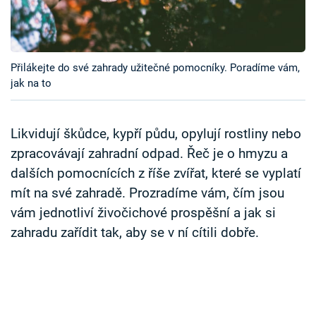
Časopis
Sledujte prima+
Přilákejte do své zahrady užitečné pomocníky. Poradíme vám,
jak na to
Přihlášení
Likvidují škůdce, kypří půdu, opylují rostliny nebo
Sledujte nás
zpracovávají zahradní odpad. Řeč je o hmyzu a
dalších pomocnících z říše zvířat, které se vyplatí
mít na své zahradě. Prozradíme vám, čím jsou
vám jednotliví živočichové prospěšní a jak si
zahradu zařídit tak, aby se v ní cítili dobře.