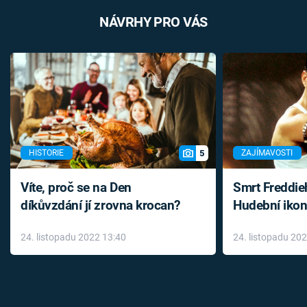
NÁVRHY PRO VÁS
5
HISTORIE
ZAJÍMAVOSTI
Víte, proč se na Den
Smrt Freddie
díkůvzdání jí zrovna krocan?
Hudební ikon
až do konce 
24. listopadu 2022 13:40
24. listopadu 20
léky