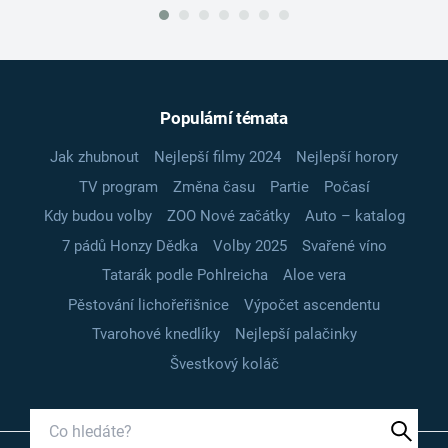
Populární témata
Jak zhubnout
Nejlepší filmy 2024
Nejlepší horory
TV program
Změna času
Partie
Počasí
Kdy budou volby
ZOO Nové začátky
Auto – katalog
7 pádů Honzy Dědka
Volby 2025
Svařené víno
Tatarák podle Pohlreicha
Aloe vera
Pěstování lichořeřišnice
Výpočet ascendentu
Tvarohové knedlíky
Nejlepší palačinky
Švestkový koláč