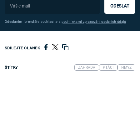
ODESLAT
Odesláním formuláře souhlasíte s
podmínkami zpracování osobních údajů
SDÍLEJTE ČLÁNEK
ŠTÍTKY
ZAHRADA
PTÁCI
HMYZ