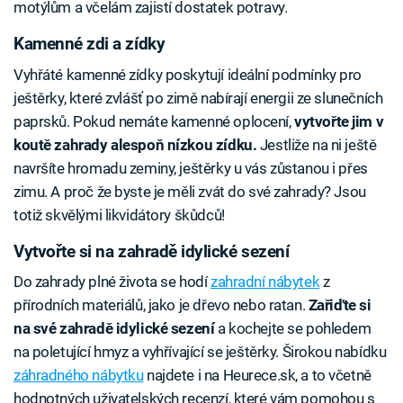
motýlům a včelám zajistí dostatek potravy.
Kamenné zdi a zídky
Vyhřáté kamenné zídky poskytují ideální podmínky pro
ještěrky, které zvlášť po zimě nabírají energii ze slunečních
paprsků. Pokud nemáte kamenné oplocení,
vytvořte jim v
koutě zahrady alespoň nízkou zídku.
Jestliže na ni ještě
navršíte hromadu zeminy, ještěrky u vás zůstanou i přes
zimu. A proč že byste je měli zvát do své zahrady? Jsou
totiž skvělými likvidátory škůdců!
Vytvořte si na zahradě idylické sezení
Do zahrady plné života se hodí
zahradní nábytek
z
přírodních materiálů, jako je dřevo nebo ratan.
Zařiďte si
na své zahradě idylické sezení
a kochejte se pohledem
na poletující hmyz a vyhřívající se ještěrky. Širokou nabídku
záhradného nábytku
najdete i na Heurece.sk, a to včetně
hodnotných uživatelských recenzí, které vám pomohou s