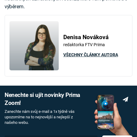
výběrem.
Denisa Nováková
redaktorka FTV Prima
VŠECHNY ČLÁNKY AUTORA
Nenechte si ujít novinky Prima
Zoom!
Zanechte nám svůj e-mail a 1x týdně vás
upozorníme na to nejnovější a nejlepší z
našeho webu.