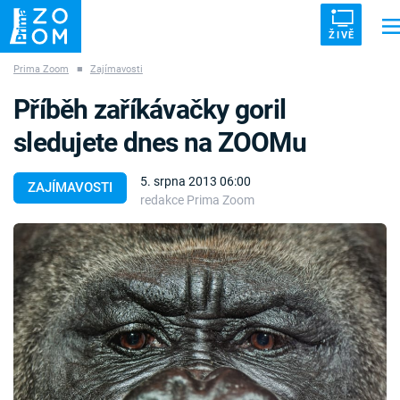
ŽIVĚ
Prima Zoom
■
Zajímavosti
Trendy:
ZRÁDCI
UFO
DRUHÁ SVĚTOVÁ VÁLKA
ZÁHADY
Příběh zaříkávačky goril
VETŘELCI DÁVNOVĚKU
sledujete dnes na ZOOMu
5. srpna 2013 06:00
ZAJÍMAVOSTI
redakce Prima Zoom
Témata
Témata
Pořady
TV Program