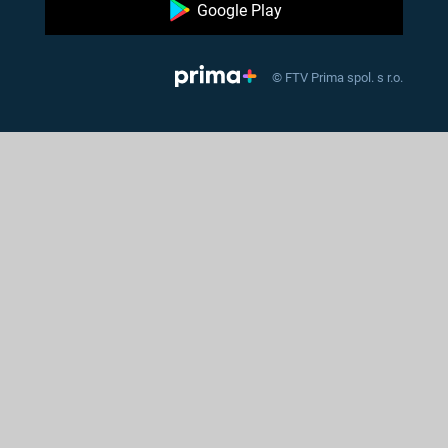
Google Play
© FTV Prima spol. s r.o.