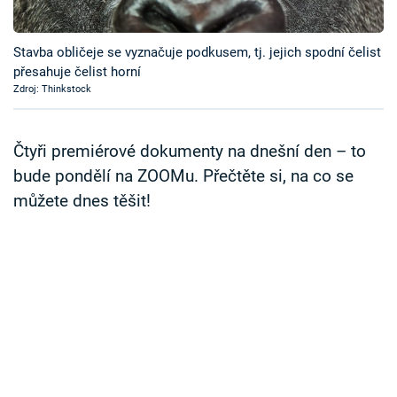
Časopis
Stavba obličeje se vyznačuje podkusem, tj. jejich spodní čelist
Sledujte prima+
přesahuje čelist horní
Zdroj: Thinkstock
Přihlášení
Čtyři premiérové dokumenty na dnešní den – to
bude pondělí na ZOOMu. Přečtěte si, na co se
Sledujte nás
můžete dnes těšit!