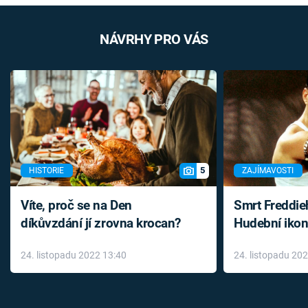
NÁVRHY PRO VÁS
5
HISTORIE
ZAJÍMAVOSTI
Víte, proč se na Den
Smrt Freddie
díkůvzdání jí zrovna krocan?
Hudební ikon
až do konce 
24. listopadu 2022 13:40
24. listopadu 20
léky