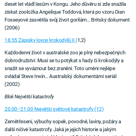
deset let vládl lesům v Kongu. Jeho důvěru si zde snažila
získat zooložka Angelique Toddová, která po vzoru Dian
Fosseyové zasvětila svůj život gorilám… Britský dokument
(2006)
18.55 Zápisky lovce krokodýlů II (
1,2)
Každodenní život v australské zoo je plný nebezpečných
dobrodružství. Musí se tu potýkat s hady či krokodýly a
snažit se vyváznout bez zranění. Toto umění nejlépe
ovládal Steve Irwin… Australský dokumentární seriál
(2002)
Blok Největší katastrofy
20.00–21.00 Největší světové katastrofy (12)
Zemětřesení, výbuchy sopek, povodně, laviny, požáry a
další ničivé katastrofy. Jaká je jejich historie a jakým