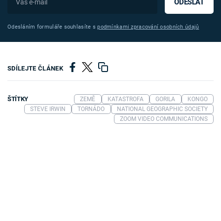
ODESLAT
Odesláním formuláře souhlasíte s
podmínkami zpracování osobních údajů
SDÍLEJTE ČLÁNEK
ŠTÍTKY
ZEMĚ
KATASTROFA
GORILA
KONGO
STEVE IRWIN
TORNÁDO
NATIONAL GEOGRAPHIC SOCIETY
ZOOM VIDEO COMMUNICATIONS