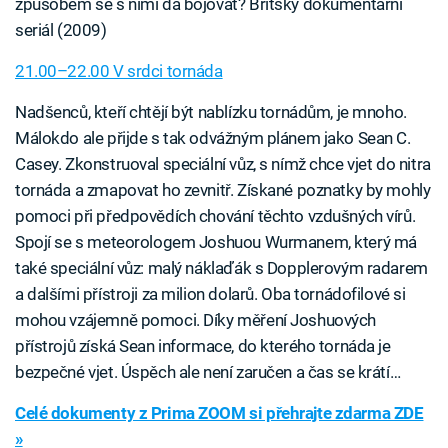
způsobem se s nimi dá bojovat? Britský dokumentární
seriál (2009)
21.00–22.00 V srdci tornáda
Nadšenců, kteří chtějí být nablízku tornádům, je mnoho.
Málokdo ale přijde s tak odvážným plánem jako Sean C.
Casey. Zkonstruoval speciální vůz, s nímž chce vjet do nitra
tornáda a zmapovat ho zevnitř. Získané poznatky by mohly
pomoci při předpovědích chování těchto vzdušných vírů.
Spojí se s meteorologem Joshuou Wurmanem, který má
také speciální vůz: malý náklaďák s Dopplerovým radarem
a dalšími přístroji za milion dolarů. Oba tornádofilové si
mohou vzájemně pomoci. Díky měření Joshuových
přístrojů získá Sean informace, do kterého tornáda je
bezpečné vjet. Úspěch ale není zaručen a čas se krátí…
Celé dokumenty z Prima ZOOM si přehrajte zdarma ZDE
»