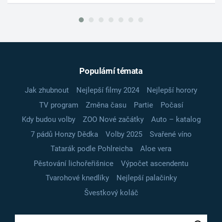
Populární témata
Jak zhubnout
Nejlepší filmy 2024
Nejlepší horory
TV program
Změna času
Partie
Počasí
Kdy budou volby
ZOO Nové začátky
Auto – katalog
7 pádů Honzy Dědka
Volby 2025
Svařené víno
Tatarák podle Pohlreicha
Aloe vera
Pěstování lichořeřišnice
Výpočet ascendentu
Tvarohové knedlíky
Nejlepší palačinky
Švestkový koláč