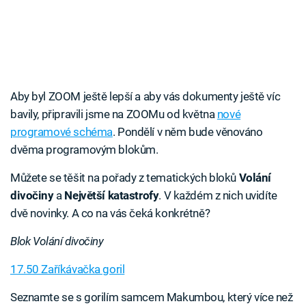
Aby byl ZOOM ještě lepší a aby vás dokumenty ještě víc
bavily, připravili jsme na ZOOMu od května
nové
programové schéma
. Pondělí v něm bude věnováno
dvěma programovým blokům.
Můžete se těšit na pořady z tematických bloků
Volání
divočiny
a
Největší katastrofy
. V každém z nich uvidíte
dvě novinky. A co na vás čeká konkrétně?
Blok Volání divočiny
17.50 Zaříkávačka goril
Seznamte se s gorilím samcem Makumbou, který více než