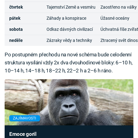
čtvrtek
Tajemství Země a vesmíru
Zaostřeno na války
pátek
Záhady a konspirace
Úžasné oceány
sobota
Odkaz dávných civilizací
Úchvatná říše zvířa
neděle
Zázraky vědy a techniky
Ztracený svět dino
Po postupném přechodu na nové schéma bude celodenní
struktura vysílání vždy 2x dva dvouhodinové bloky: 6–10 h,
10–14 h, 14–18 h, 18–22 h, 22–2 h a 2–6 h ráno.
ZAJÍMAVOSTI
Emoce goril