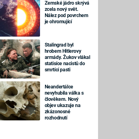
Zemské jádro skrývá
zcela nový svět.
Nález pod povrchem
je ohromující
Stalingrad byl
hrobem Hitlerovy
armády. Žukov vlákal
statisíce nacistů do
smrtící pasti
Neandertálce
nevyhubila válka s
člověkem. Nový
objev ukazuje na
zkázonosné
rozhodnutí