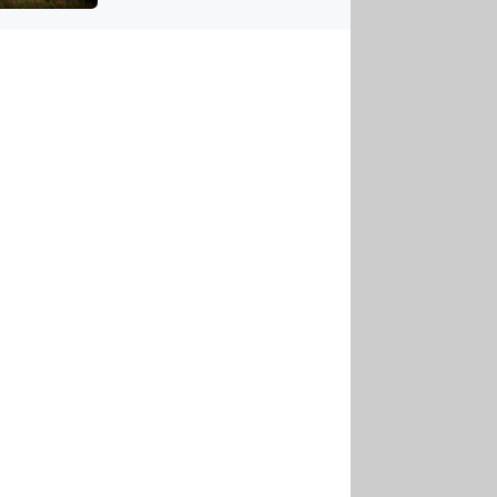
US
tornádem
RSUS
ZE A