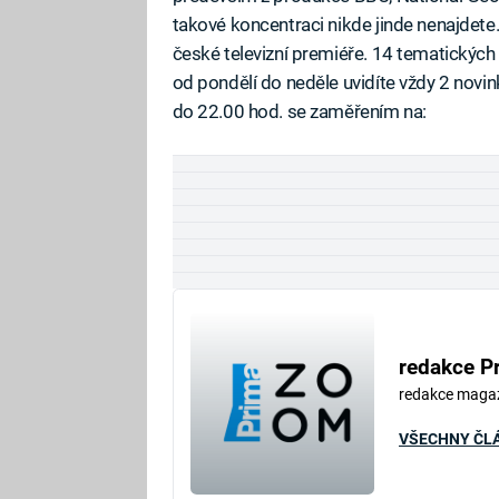
takové koncentraci nikde jinde nenajdet
české televizní premiéře. 14 tematických
od pondělí do neděle uvidíte vždy 2 nov
do 22.00 hod. se zaměřením na:
redakce P
redakce maga
VŠECHNY ČL