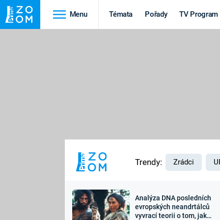
Menu
Témata
Pořady
TV Program
Cestování
Historie
HRADY A ZÁMKY
VIKINGOVÉ
HEDVÁBNÁ STEZKA
EPIDEMIE A
PANDEMIE
PŘÍRODA
STAROVĚKÝ EGYPT
Trendy:
Zrádci
U
Analýza DNA posledních
Druhá
Výročí
evropských neandrtálců
vyvrací teorii o tom, jak
světová válka