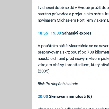
I v dnešní době se dá v Evropě prožít dobr
starého průvodce a projet s ním místa, kt
novinářem Michaelem Portillem vlakem E
18.55–19.30
Saharský expres
V pouštním státě Mauretánie se na severu 
přepravována skrz poušť po 700 kilometrů 
neustále chránit před ničivým vlivem písk
zdrojem obživy i prostředkem, který při
(2005)
Blok Po stopách historie
20.00
Skenování minulosti (6)