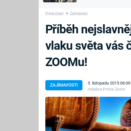
MARIE TEREZIE
vyhynuli
ADOLF HITLER
NAPOLEON
Prima Zoom
■
Zajímavosti
BONAPARTE
ATENTÁT NA
Příběh nejslavně
REINHARDA
BRITSKÁ
HEYDRICHA
KRÁLOVSKÁ
vlaku světa vás 
RODINA
PRVNÍ SVĚTOVÁ
VÁLKA
ZOOMu!
3. listopadu 2015 06:00
ZAJÍMAVOSTI
redakce Prima Zoom