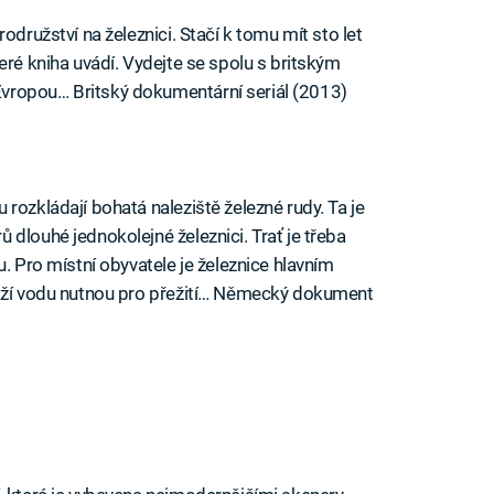
odružství na železnici. Stačí k tomu mít sto let
eré kniha uvádí. Vydejte se spolu s britským
vropou… Britský dokumentární seriál (2013)
rozkládají bohatá naleziště železné rudy. Ta je
dlouhé jednokolejné železnici. Trať je třeba
u. Pro místní obyvatele je železnice hlavním
váží vodu nutnou pro přežití… Německý dokument