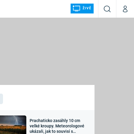
ŽIVĚ
Vyhledávání
Můj p
Prima+
ÁLKA
CNN Prima NEWS
Prima FRESH
Prima LIVING
LMY A
Prima Ženy
Prima LAJK
Prachaticko zasáhly 10 cm
osti
velké kroupy. Meteorologové
Sledujte nás
ukázali, jak to souvisí s