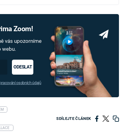
Prima Zoom!
dně vás upozorníme
ho webu.
ODESLAT
racování osobních údajů
ÉM
SDÍLEJTE ČLÁNEK
LLACE