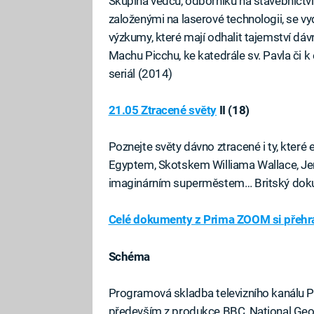
Skupina vědců, odborníků na stavebnictví
založenými na laserové technologii, se vy
výzkumy, které mají odhalit tajemství dáv
Machu Picchu, ke katedrále sv. Pavla č
seriál (2014)
21.05 Ztracené světy
II (18)
Poznejte světy dávno ztracené i ty, které 
Egyptem, Skotskem Williama Wallace, Je
imaginárním superměstem… Britský doku
Celé dokumenty z Prima ZOOM si přehra
Schéma
Programová skladba televizního kanálu 
především z produkce BBC, National Geograp