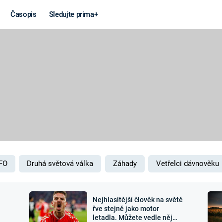
Časopis
Sledujte prima+
Věda a
Války
technika
STUDENÁ V
KORONAVIRUS
VÁLKA VE
VIETNAMU
VESMÍR
VÁLEČNÉ FI
MARS
SERIÁLY
FO
Druhá světová válka
Záhady
Vetřelci dávnověku
Nejhlasitější člověk na světě
Záhady a
Zajímav
řve stejně jako motor
letadla. Můžete vedle něj
konspirace