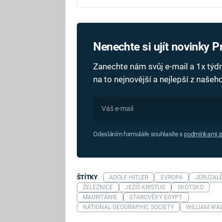
Nenechte si ujít novinky 
Zanechte nám svůj e-mail a 1x tý
na to nejnovější a nejlepší z naše
Odesláním formuláře souhlasíte s
podmínkami zp
ŠTÍTKY
ADOLF HITLER
EVROPA
JERUZAL
ŽELEZNICE
JEŽÍŠ KRISTUS
SKOTSKO
MAURITÁNIE
STAROVĚKÝ EGYPT
NATIONAL GEOGRAPHIC SOCIETY
WILLIAM WA