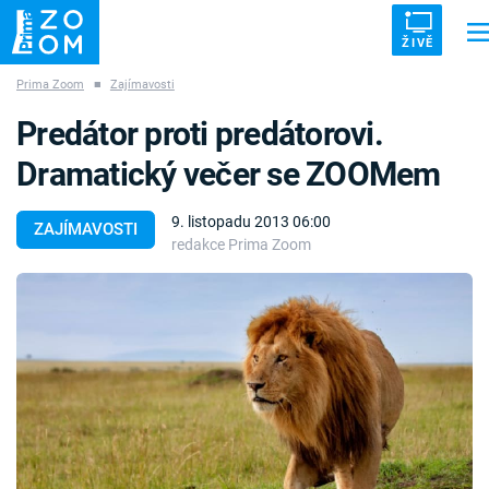
ŽIVĚ
Prima Zoom
■
Zajímavosti
Trendy:
ZRÁDCI
UFO
DRUHÁ SVĚTOVÁ VÁLKA
ZÁHADY
Predátor proti predátorovi.
VETŘELCI DÁVNOVĚKU
Dramatický večer se ZOOMem
9. listopadu 2013 06:00
ZAJÍMAVOSTI
redakce Prima Zoom
Témata
Témata
Pořady
TV Program