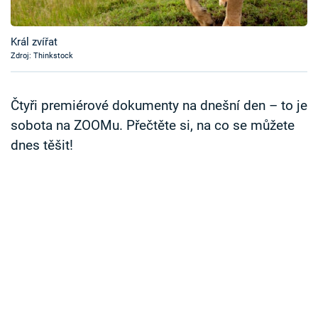
Časopis
Král zvířat
Sledujte prima+
Zdroj: Thinkstock
Přihlášení
Čtyři premiérové dokumenty na dnešní den – to je
sobota na ZOOMu. Přečtěte si, na co se můžete
dnes těšit!
Sledujte nás