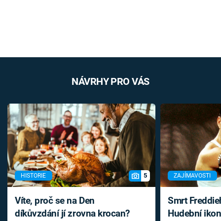
NÁVRHY PRO VÁS
5
HISTORIE
ZAJÍMAVOSTI
Víte, proč se na Den
Smrt Freddie
díkůvzdání jí zrovna krocan?
Hudební ikon