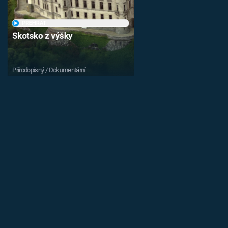
PŘEHRÁT
Skotsko z výšky
Přírodopisný / Dokumentární