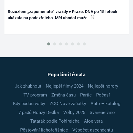
Rozuzlení „zapomenuté“ vraždy v Praze: DNA po 15 letech
ukázala na podezřelého. Měl ubodat muže
Populární témata
Jak zhubnout
Nejlepší filmy 2024
Nejlepší horory
TV program
Změna času
Partie
Počasí
Kdy budou volby
ZOO Nové začátky
Auto – katalog
7 pádů Honzy Dědka
Volby 2025
Svařené víno
Tatarák podle Pohlreicha
Aloe vera
Pěstování lichořeřišnice
Výpočet ascendentu