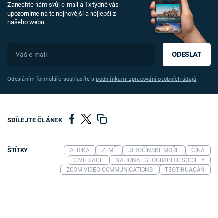
Zanechte nám svůj e-mail a 1x týdně vás
upozorníme na to nejnovější a nejlepší z
našeho webu.
ODESLAT
Odesláním formuláře souhlasíte s
podmínkami zpracování osobních údajů
SDÍLEJTE ČLÁNEK
ŠTÍTKY
AFRIKA
ZEMĚ
JIHOČÍNSKÉ MOŘE
ČÍNA
CIVILIZACE
NATIONAL GEOGRAPHIC SOCIETY
ZOOM VIDEO COMMUNICATIONS
TEOTIHUACÁN