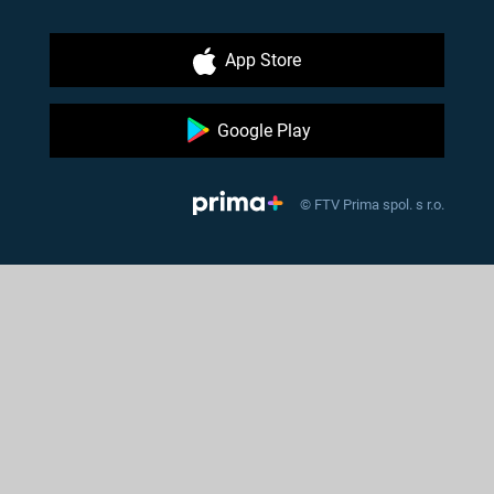
App Store
Google Play
© FTV Prima spol. s r.o.