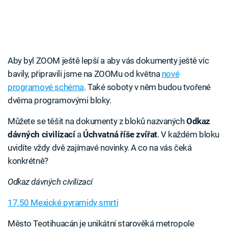
Aby byl ZOOM ještě lepší a aby vás dokumenty ještě víc
bavily, připravili jsme na ZOOMu od května
nové
programové schéma
. Také soboty v něm budou tvořené
dvěma programovými bloky.
Můžete se těšit na dokumenty z bloků nazvaných
Odkaz
dávných civilizací
a
Úchvatná říše zvířat
. V každém bloku
uvidíte vždy dvě zajímavé novinky. A co na vás čeká
konkrétně?
Odkaz dávných civilizací
17.50 Mexické pyramidy smrti
Město Teotihuacán je unikátní starověká metropole