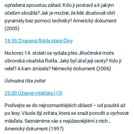
opředená spoustou záhad. Kdo ji postavil a k jakým
účelům sloužila? Jak je možné, že lidé zbudovali obří
pyramidy bez pomoci techniky? Americký dokument
(2005)
18.55 Ztracená flotila staré Číny
Na konci 14. století se vydala přes Jihočínské moře
obrovská císařská flotila. Jaký byl účel její cesty? Kdo jí
velel? A kam zmizela? Německý dokument (2006)
Úchvatná říše zvířat
20.00 Úžasná mláďata I (3)
Podívejte se do nejrozmanitějších oblastí – od pouště až
po lesy. Všude žijí zvířata, která se snaží porodit a vychovat
mláďata. Seznámíme vás s nejúžasnějšími z nich…
Americký dokument (1997)