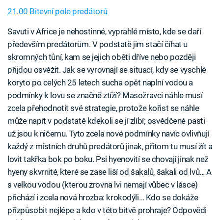
21.00 Bitevní pole predátorů
Savuti v Africe je nehostinné, vyprahlé místo, kde se daří
především predátorům. V podstatě jim stačí číhat u
skromných tůní, kam se jejich oběti dříve nebo později
přijdou osvěžit. Jak se vyrovnají se situací, kdy se vyschlé
koryto po celých 25 letech sucha opět naplní vodou a
podmínky k lovu se značně ztíží? Masožravci náhle musí
zcela přehodnotit své strategie, protože kořist se náhle
může napít v podstatě kdekoli se jí zlíbí; osvědčené pasti
už jsou k ničemu. Tyto zcela nové podmínky navíc ovlivňují
každý z místních druhů predátorů jinak, přitom tu musí žít a
lovit takřka bok po boku. Psi hyenovití se chovají jinak než
hyeny skvrnité, které se zase liší od šakalů, šakali od lvů... A
s velkou vodou (kterou zrovna lvi nemají vůbec v lásce)
přichází i zcela nová hrozba: krokodýli… Kdo se dokáže
přizpůsobit nejlépe a kdo v této bitvě prohraje? Odpovědi