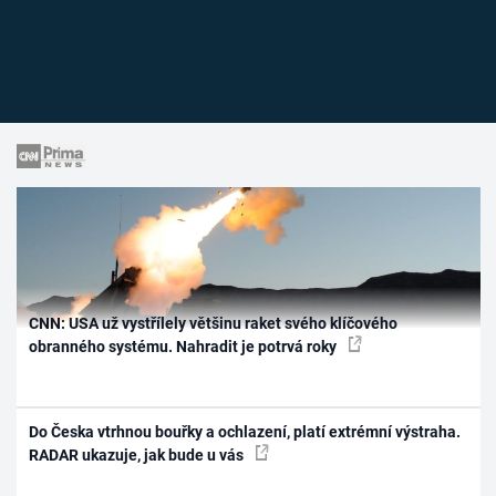
CNN: USA už vystřílely většinu raket svého klíčového
obranného systému. Nahradit je potrvá roky
Do Česka vtrhnou bouřky a ochlazení, platí extrémní výstraha.
RADAR ukazuje, jak bude u vás