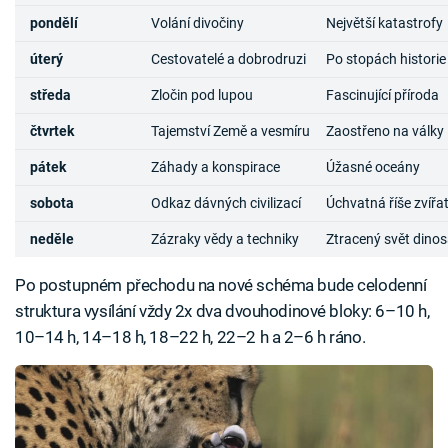
pondělí
Volání divočiny
Největší katastrofy
úterý
Cestovatelé a dobrodruzi
Po stopách historie
středa
Zločin pod lupou
Fascinující příroda
čtvrtek
Tajemství Země a vesmíru
Zaostřeno na války
pátek
Záhady a konspirace
Úžasné oceány
sobota
Odkaz dávných civilizací
Úchvatná říše zvířa
neděle
Zázraky vědy a techniky
Ztracený svět dino
Po postupném přechodu na nové schéma bude celodenní
struktura vysílání vždy 2x dva dvouhodinové bloky: 6–10 h,
10–14 h, 14–18 h, 18–22 h, 22–2 h a 2–6 h ráno.