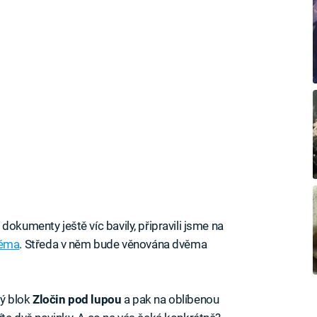
dokumenty ještě víc bavily, připravili jsme na
héma
. Středa v něm bude věnována dvěma
vý blok
Zločin pod lupou
a pak na oblíbenou