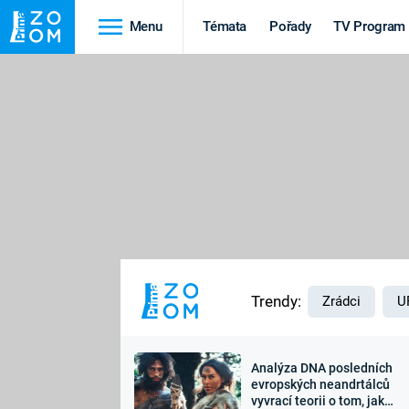
Menu
Témata
Pořady
TV Program
Cestování
Historie
HRADY A ZÁMKY
VIKINGOVÉ
HEDVÁBNÁ STEZKA
EPIDEMIE A
PANDEMIE
PŘÍRODA
STAROVĚKÝ EGYPT
Trendy:
Zrádci
U
Analýza DNA posledních
Druhá
Výročí
evropských neandrtálců
vyvrací teorii o tom, jak
světová válka