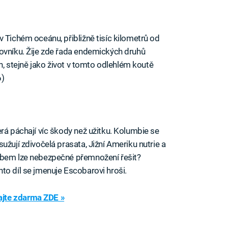
 Tichém oceánu, přibližně tisíc kilometrů od
ovníku. Žije zde řada endemických druhů
ch, stejně jako život v tomto odlehlém koutě
6)
rá páchají víc škody než užitku. Kolumbie se
užují zdivočelá prasata, Jižní Ameriku nutrie a
obem lze nebezpečné přemnožení řešit?
to díl se jmenuje Escobarovi hroši.
jte zdarma ZDE »