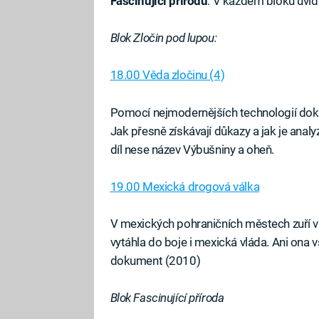
Fascinující přírodu
. V každém bloku uvid
Blok Zločin pod lupou:
18.00 Věda zločinu (4)
Pomocí nejmodernějších technologií dokáž
Jak přesně získávají důkazy a jak je analy
díl nese název Výbušniny a oheň.
19.00 Mexická drogová válka
V mexických pohraničních městech zuří v
vytáhla do boje i mexická vláda. Ani ona v
dokument (2010)
Blok Fascinující příroda