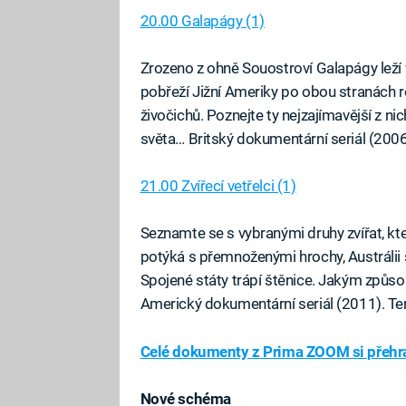
20.00 Galapágy (1)
Zrozeno z ohně Souostroví Galapágy leží v
pobřeží Jižní Ameriky po obou stranách r
živočichů. Poznejte ty nejzajímavější z ni
světa… Britský dokumentární seriál (200
21.00 Zvířecí vetřelci (1)
Seznamte se s vybranými druhy zvířat, kte
potýká s přemnoženými hrochy, Austrálii s
Spojené státy trápí štěnice. Jakým způs
Americký dokumentární seriál (2011). Ten
Celé dokumenty z Prima ZOOM si přehra
Nové schéma