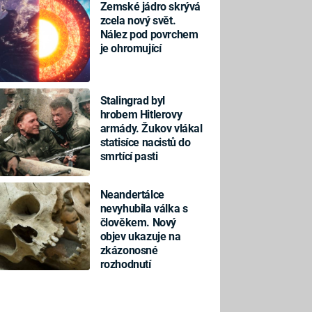
Zemské jádro skrývá
zcela nový svět.
Nález pod povrchem
je ohromující
Stalingrad byl
hrobem Hitlerovy
armády. Žukov vlákal
statisíce nacistů do
smrtící pasti
Neandertálce
nevyhubila válka s
člověkem. Nový
objev ukazuje na
zkázonosné
rozhodnutí