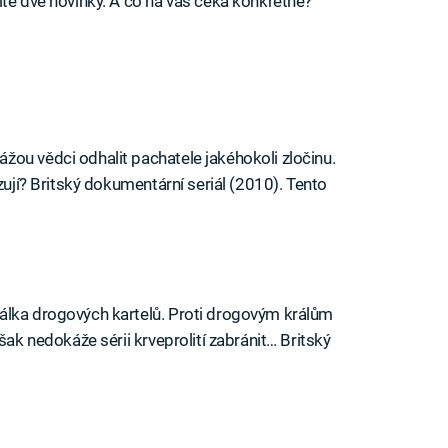
íte dvě novinky. A co na vás čeká konkrétně?
ou vědci odhalit pachatele jakéhokoli zločinu.
zují? Britský dokumentární seriál (2010). Tento
álka drogových kartelů. Proti drogovým králům
šak nedokáže sérii krveprolití zabránit… Britský