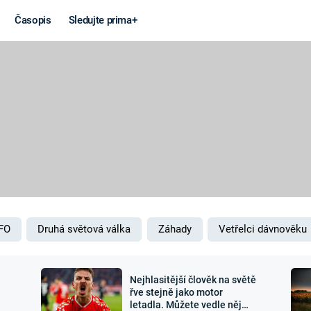
Časopis
Sledujte prima+
Věda a
Války
technika
STUDENÁ V
KORONAVIRUS
VÁLKA VE
VIETNAMU
VESMÍR
VÁLEČNÉ FI
MARS
SERIÁLY
FO
Druhá světová válka
Záhady
Vetřelci dávnověku
Nejhlasitější člověk na světě
Záhady a
Zajímav
řve stejně jako motor
letadla. Můžete vedle něj
konspirace