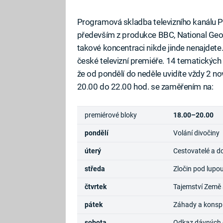
Programová skladba televizního kanálu 
především z produkce BBC, National Geograp
takové koncentraci nikde jinde nenajdet
české televizní premiéře. 14 tematickýc
že od pondělí do neděle uvidíte vždy 2 n
20.00 do 22.00 hod. se zaměřením na:
premiérové bloky
18.00–20.00
pondělí
Volání divočiny
úterý
Cestovatelé a d
středa
Zločin pod lupo
čtvrtek
Tajemství Země 
pátek
Záhady a konsp
sobota
Odkaz dávných ci