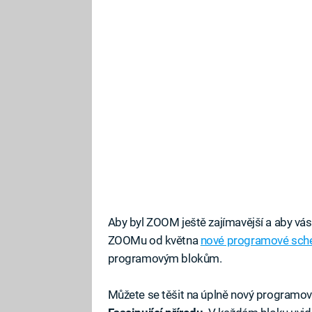
Aby byl ZOOM ještě zajímavější a aby vás 
ZOOMu od května
nové programové sc
programovým blokům.
Můžete se těšit na úplně nový programo