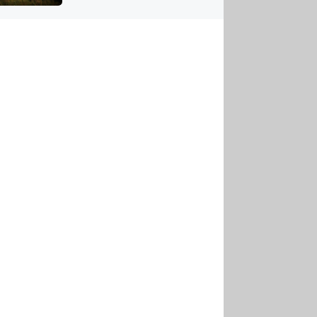
US
tornádem
RSUS
ZE A