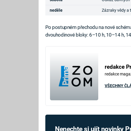
neděle
Zázraky vědy a 
Po postupném přechodu na nové schéma b
dvouhodinové bloky: 6–10 h, 10–14 h, 14
redakce P
redakce maga
VŠECHNY ČL
Nenechte si ujít novinky 