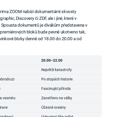
Prima ZOOM nabízí dokumentární skvosty
hic, Discovery či ZDF, ale i jiné, které v
e. Spousta dokumentů je divákům představena v
h premiérových bloků bude pevně ukotveno tak,
ovinkové bloky denně od 18.00 do 20.00 a od
20.00–22.00
Největší katastrofy
obrodruzi
Po stopách historie
u
Fascinující příroda
a vesmíru
Zaostřeno na války
irace
Úžasné oceány
vilizací
Úchvatná říše zvířat