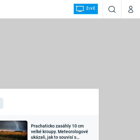
ŽIVĚ
Vyhledávání
Můj p
Prima+
ÁLKA
CNN Prima NEWS
Prima FRESH
Prima LIVING
LMY A
Prima Ženy
Prima LAJK
Prachaticko zasáhly 10 cm
osti
velké kroupy. Meteorologové
Sledujte nás
ukázali, jak to souvisí s