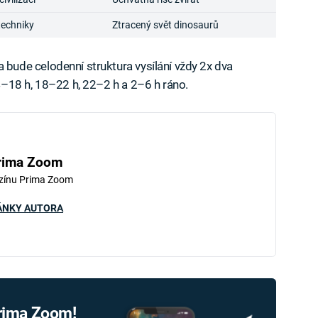
techniky
Ztracený svět dinosaurů
ude celodenní struktura vysílání vždy 2x dva
–18 h, 18–22 h, 22–2 h a 2–6 h ráno.
rima Zoom
zínu Prima Zoom
ÁNKY AUTORA
Prima Zoom!