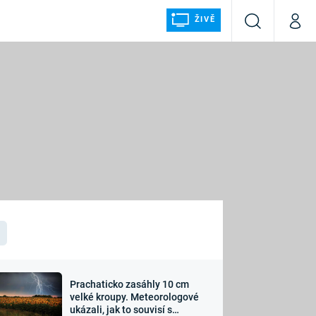
ŽIVĚ
Vyhledávání
Můj p
Prima+
ÁLKA
CNN Prima NEWS
Prima FRESH
Prima LIVING
LMY A
Prima Ženy
Prima LAJK
Prachaticko zasáhly 10 cm
osti
velké kroupy. Meteorologové
Sledujte nás
ukázali, jak to souvisí s