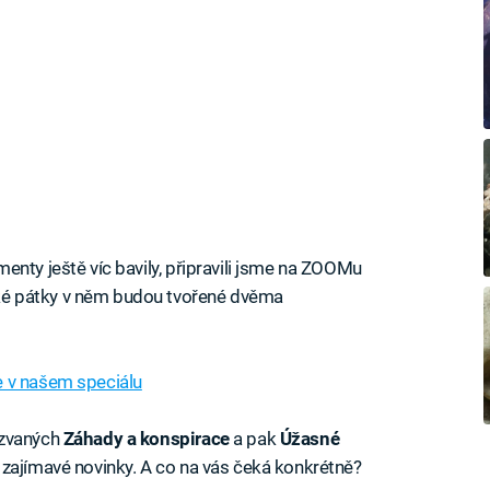
enty ještě víc bavily, připravili jsme na ZOOMu
ké pátky v něm budou tvořené dvěma
e v našem speciálu
azvaných
Záhady a konspirace
a pak
Úžasné
 zajímavé novinky. A co na vás čeká konkrétně?