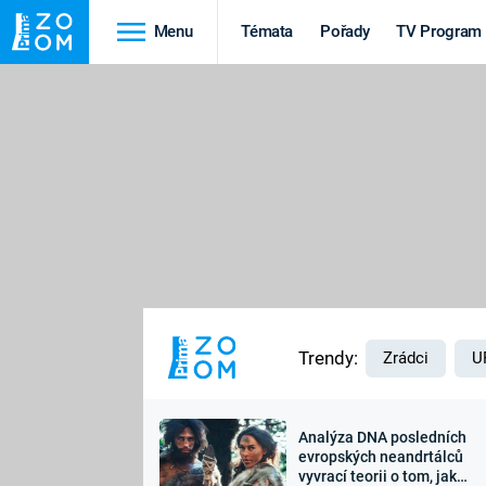
Menu
Témata
Pořady
TV Program
Cestování
Historie
HRADY A ZÁMKY
VIKINGOVÉ
HEDVÁBNÁ STEZKA
EPIDEMIE A
PANDEMIE
PŘÍRODA
STAROVĚKÝ EGYPT
Trendy:
Zrádci
U
Analýza DNA posledních
Druhá
Výročí
evropských neandrtálců
vyvrací teorii o tom, jak
světová válka