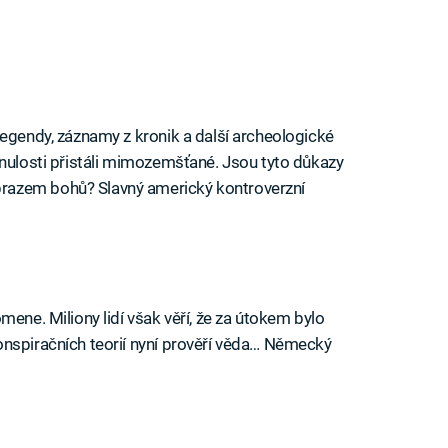
legendy, záznamy z kronik a další archeologické
inulosti přistáli mimozemšťané. Jsou tyto důkazy
razem bohů? Slavný americký kontroverzní
mene. Miliony lidí však věří, že za útokem bylo
onspiračních teorií nyní prověří věda… Německý