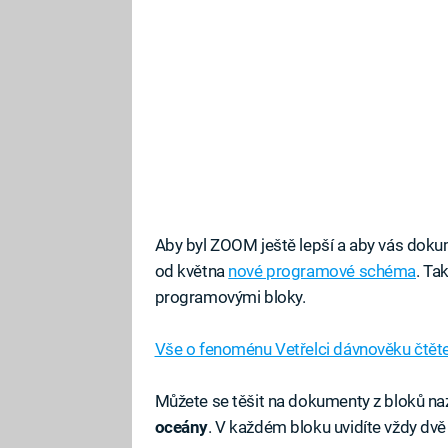
Aby byl ZOOM ještě lepší a aby vás dokum
od května
nové programové schéma
. Ta
programovými bloky.
Vše o fenoménu Vetřelci dávnověku čtět
Můžete se těšit na dokumenty z bloků n
oceány
. V každém bloku uvidíte vždy dvě