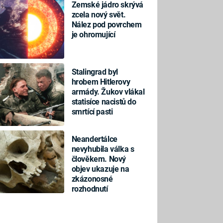
Zemské jádro skrývá
zcela nový svět.
Nález pod povrchem
je ohromující
Stalingrad byl
hrobem Hitlerovy
armády. Žukov vlákal
statisíce nacistů do
smrtící pasti
Neandertálce
nevyhubila válka s
člověkem. Nový
objev ukazuje na
zkázonosné
rozhodnutí