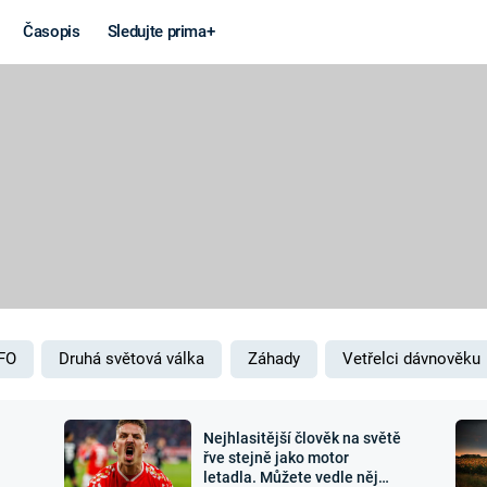
Časopis
Sledujte prima+
Věda a
Války
technika
STUDENÁ V
KORONAVIRUS
VÁLKA VE
VIETNAMU
VESMÍR
VÁLEČNÉ FI
MARS
SERIÁLY
FO
Druhá světová válka
Záhady
Vetřelci dávnověku
Nejhlasitější člověk na světě
Záhady a
Zajímav
řve stejně jako motor
letadla. Můžete vedle něj
konspirace