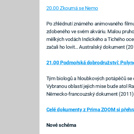
20.00 Zkoumá se Nemo
Po zhlédnutí známého animovaného filmu 
zdobeného ve svém akváriu. Malou pruhova
mělkých vodách Indického a Tichého oceán
začali ho lovit... Australský dokument (2
21.00 Podmořská dobrodružství: Polyné
Tým biologů a hloubkových potápěčů se c
Vybranou oblastí jejich mise bude atol Ra
Německo-francouzský dokument (2011)
Celé dokumenty z Prima ZOOM si přehra
Nové schéma