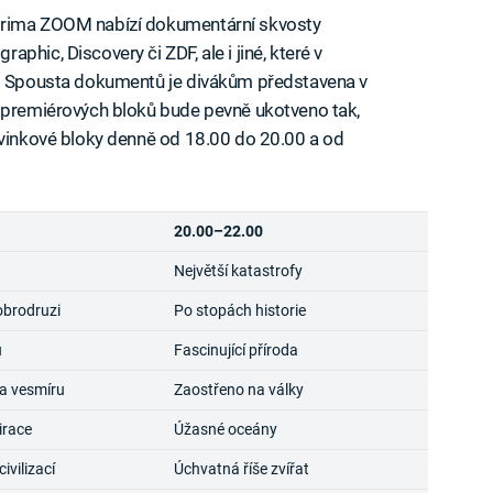
Prima ZOOM nabízí dokumentární skvosty
hic, Discovery či ZDF, ale i jiné, které v
e. Spousta dokumentů je divákům představena v
h premiérových bloků bude pevně ukotveno tak,
ovinkové bloky denně od 18.00 do 20.00 a od
20.00–22.00
Největší katastrofy
obrodruzi
Po stopách historie
u
Fascinující příroda
a vesmíru
Zaostřeno na války
irace
Úžasné oceány
vilizací
Úchvatná říše zvířat