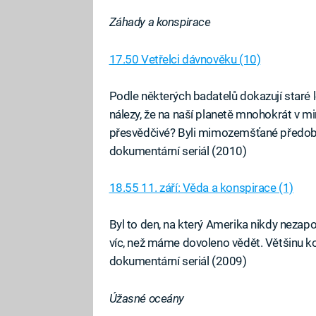
Záhady a konspirace
17.50 Vetřelci dávnověku (10)
Podle některých badatelů dokazují staré 
nálezy, že na naší planetě mnohokrát v m
přesvědčivé? Byli mimozemšťané předob
dokumentární seriál (2010)
18.55 11. září: Věda a konspirace (1)
Byl to den, na který Amerika nikdy nezapo
víc, než máme dovoleno vědět. Většinu k
dokumentární seriál (2009)
Úžasné oceány