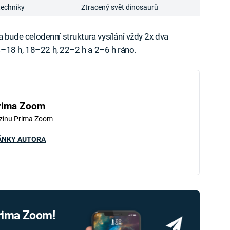
techniky
Ztracený svět dinosaurů
ude celodenní struktura vysílání vždy 2x dva
–18 h, 18–22 h, 22–2 h a 2–6 h ráno.
rima Zoom
zínu Prima Zoom
ÁNKY AUTORA
Prima Zoom!