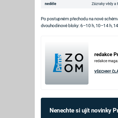
neděle
Zázraky vědy a 
Po postupném přechodu na nové schéma b
dvouhodinové bloky: 6–10 h, 10–14 h, 14
redakce P
redakce maga
VŠECHNY ČL
Nenechte si ujít novinky 