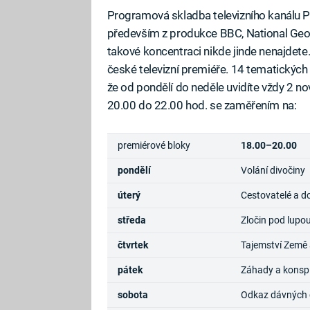
Programová skladba televizního kanálu 
především z produkce BBC, National Geograp
takové koncentraci nikde jinde nenajdet
české televizní premiéře. 14 tematickýc
že od pondělí do neděle uvidíte vždy 2 n
20.00 do 22.00 hod. se zaměřením na:
premiérové bloky
18.00–20.00
pondělí
Volání divočiny
úterý
Cestovatelé a d
středa
Zločin pod lupo
čtvrtek
Tajemství Země 
pátek
Záhady a konsp
sobota
Odkaz dávných ci