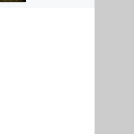
US
tornádem
RSUS
ZE A