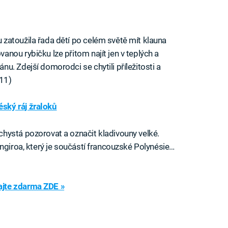
zatoužila řada dětí po celém světě mít klauna
nou rybičku lze přitom najít jen v teplých a
u. Zdejší domorodci se chytili příležitosti a
011)
ský ráj žraloků
hystá pozorovat a označit kladivouny velké.
ngiroa, který je součástí francouzské Polynésie…
jte zdarma ZDE »