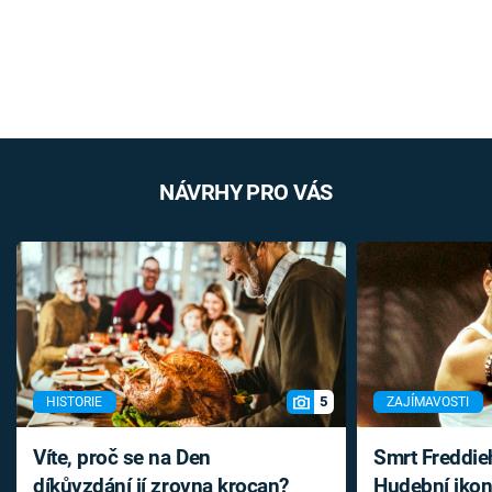
NÁVRHY PRO VÁS
5
HISTORIE
ZAJÍMAVOSTI
Víte, proč se na Den
Smrt Freddie
díkůvzdání jí zrovna krocan?
Hudební ikon