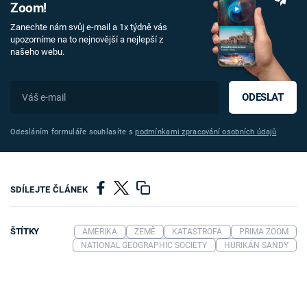
Zoom!
Zanechte nám svůj e-mail a 1x týdně vás
upozorníme na to nejnovější a nejlepší z
našeho webu.
ODESLAT
Odesláním formuláře souhlasíte s
podmínkami zpracování osobních údajů
SDÍLEJTE ČLÁNEK
ŠTÍTKY
AMERIKA
ZEMĚ
KATASTROFA
PRIMA ZOOM
NATIONAL GEOGRAPHIC SOCIETY
HURIKÁN SANDY