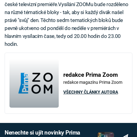
české televizní premiéře.Vysílání ZOOMu bude rozděleno
na různé tématické bloky - tak, aby si každý divák našel
právě "svůj" den. Těchto sedm tematických bloků bude
pevně ukotveno od pondělí do neděle v premiérách v
hlavním vysílacím čase, tedy od 20.00 hodin do 23.00
hodin.
redakce Prima Zoom
redakce magazínu Prima Zoom
VŠECHNY ČLÁNKY AUTORA
Nenechte si ujít novinky Prima