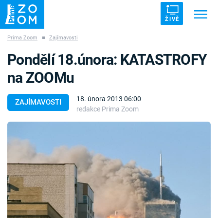
ŽIVĚ
Prima Zoom
■
Zajímavosti
Trendy:
ZRÁDCI
UFO
DRUHÁ SVĚTOVÁ VÁLKA
Pondělí 18.února: KATASTROFY
ZÁHADY
VETŘELCI DÁVNOVĚKU
na ZOOMu
18. února 2013 06:00
ZAJÍMAVOSTI
redakce Prima Zoom
Témata
Témata
Pořady
TV Program