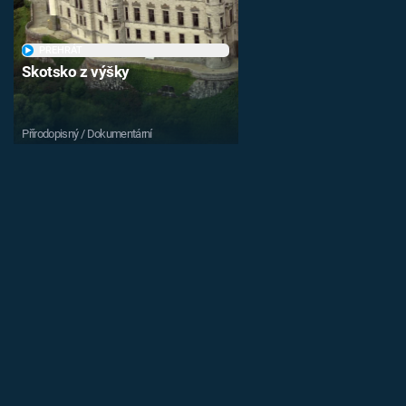
PŘEHRÁT
Skotsko z výšky
Přírodopisný / Dokumentární