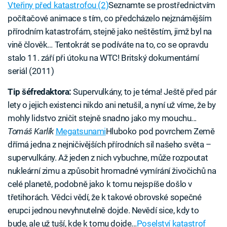
Vteřiny před katastrofou (2)
Seznamte se prostřednictvím
počítačové animace s tím, co předcházelo nejznámějším
přírodním katastrofám, stejně jako neštěstím, jimž byl na
vině člověk… Tentokrát se podíváte na to, co se opravdu
stalo 11. září při útoku na WTC! Britský dokumentární
seriál (2011)
Tip šéfredaktora:
Supervulkány, to je téma! Ještě před pár
lety o jejich existenci nikdo ani netušil, a nyní už víme, že by
mohly lidstvo zničit stejně snadno jako my mouchu...
Tomáš Karlík
Megatsunami
Hluboko pod povrchem Země
dřímá jedna z nejničivějších přírodních sil našeho světa –
supervulkány. Až jeden z nich vybuchne, může rozpoutat
nukleární zimu a způsobit hromadné vymírání živočichů na
celé planetě, podobně jako k tomu nejspíše došlo v
třetihorách. Vědci vědí, že k takové obrovské sopečné
erupci jednou nevyhnutelně dojde. Nevědí sice, kdy to
bude, ale už tuší, kde k tomu dojde…
Poselství katastrof