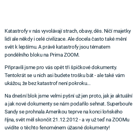
Katastrofy v nás vyvolávají strach, obavy, děs. Ničí majetky
lidí ale někdy i celé civilizace. Ale docela často také mění
svět k lepšímu. A právě katastrofy jsou tématem
pondělního bloku na Prima ZOOM.
Připravili jsme pro vás opět tři špičkové dokumenty.
Tentokrát se u nich asi budete trošku bát - ale také vám
ukážou, že bez katastrof není pokroku...
Na dnešní blok jsme velmi pyšní už jen proto, jak je aktuální
a jak nové dokumenty se nám podařilo sehnat. Superbouře
Sandy se prohnala Amerikou teprve na konci loňského
října, svět měl skončit 21.12.2012 - a vy už teď na ZOOMu
uvidíte o těchto fenoménem úžasné dokumenty!