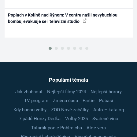
Poplach v Kolíně nad Rýnem: V centru našli nevybuchlou
bombu, evakuuje se i televizní studio
Populární témata
Jak zhubnout
Nejlepší filmy 2024
Nejlepší horory
TV program
Změna času
Partie
Počasí
Kdy budou volby
ZOO Nové začátky
Auto – katalog
7 pádů Honzy Dědka
Volby 2025
Svařené víno
Tatarák podle Pohlreicha
Aloe vera
Pěstování lichořeřišnice
Výpočet ascendentu