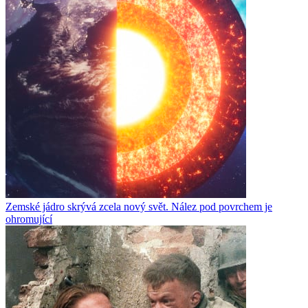
Zemské jádro skrývá zcela nový svět. Nález pod povrchem je
ohromující