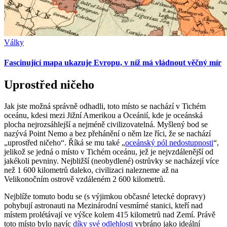
Války
Fascinující mapa ukazuje Evropu, v níž má vládnout věčný mír
Uprostřed ničeho
Jak jste možná správně odhadli, toto místo se nachází v Tichém
oceánu, kdesi mezi Jižní Amerikou a Oceánií, kde je oceánská
plocha nejrozsáhlejší a nejméně civilizovatelná. Myšlený bod se
nazývá Point Nemo a bez přehánění o něm lze říci, že se nachází
„uprostřed ničeho“. Říká se mu také „
oceánský pól nedostupnosti
“,
jelikož se jedná o místo v Tichém oceánu, jež je nejvzdálenější od
jakékoli pevniny. Nejbližší (neobydlené) ostrůvky se nacházejí více
než 1 600 kilometrů daleko, civilizaci nalezneme až na
Velikonočním ostrově vzdáleném 2 600 kilometrů.
Nejblíže tomuto bodu se (s výjimkou občasné letecké dopravy)
pohybují astronauti na Mezinárodní vesmírné stanici, kteří nad
místem prolétávají ve výšce kolem 415 kilometrů nad Zemí. Právě
toto místo bylo navíc
díky své odlehlosti
vybráno jako ideální