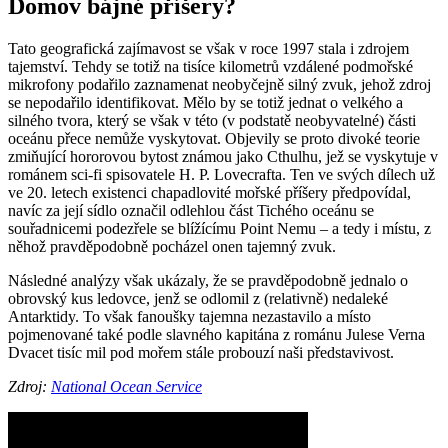
Domov bájné příšery?
Tato geografická zajímavost se však v roce 1997 stala i zdrojem
tajemství. Tehdy se totiž na tisíce kilometrů vzdálené podmořské
mikrofony podařilo zaznamenat neobyčejně silný zvuk, jehož zdroj
se nepodařilo identifikovat. Mělo by se totiž jednat o velkého a
silného tvora, který se však v této (v podstatě neobyvatelné) části
oceánu přece nemůže vyskytovat. Objevily se proto divoké teorie
zmiňující hororovou bytost známou jako Cthulhu, jež se vyskytuje v
románem sci-fi spisovatele H. P. Lovecrafta. Ten ve svých dílech už
ve 20. letech existenci chapadlovité mořské příšery předpovídal,
navíc za její sídlo označil odlehlou část Tichého oceánu se
souřadnicemi podezřele se blížícímu Point Nemu – a tedy i místu, z
něhož pravděpodobně pocházel onen tajemný zvuk.
Následné analýzy však ukázaly, že se pravděpodobně jednalo o
obrovský kus ledovce, jenž se odlomil z (relativně) nedaleké
Antarktidy. To však fanoušky tajemna nezastavilo a místo
pojmenované také podle slavného kapitána z románu Julese Verna
Dvacet tisíc mil pod mořem stále probouzí naši představivost.
Zdroj:
National Ocean Service