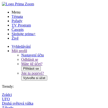
Menu
Témata
Pořady
TV Program
Časopis
Sledujte prima+
Živě
Vyhledávání
Můj profil
Nastavení účtu
Odhlásit se
Máte již účet?
Přihlásit se
Jste tu poprvé?
Vytvořte si účet
Trendy:
Zrádci
UFO
Druhá světová válka
Záhady