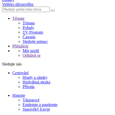
Vetřelci dávnověku
Témata
Témata
Pořady
TV Program
Časopis
Sledujte prima+
Přihlášení
Můj profil
Odhlásit se
Sledujte nás
Cestování
Hrady a zámky
Hedvábná stezka
Příroda
Historie
Vikingové
Epidemie a pandemie
Starověký Egypt