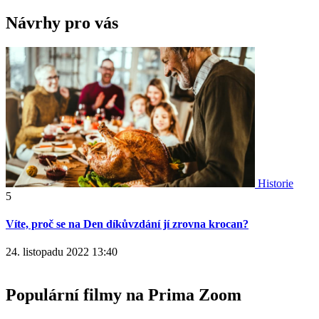
Návrhy pro vás
Historie
5
S
Víte, proč se na Den díkůvzdání jí zrovna krocan?
a
24. listopadu 2022 13:40
2
Populární filmy na Prima Zoom