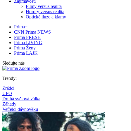
Zajímavosti
Filmy versus realita
Horory versus realita
Optické iluze a klamy
Prima+
CNN Prima NEWS
Prima FRESH
Prima LIVING
Prima Ženy
Prima LAJK
Sledujte nás
Trendy:
Zrádci
UFO
Druhá světová válka
Záhady
Vetřelci dávnověku