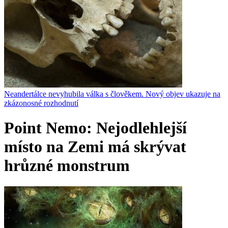
Neandertálce nevyhubila válka s člověkem. Nový objev ukazuje na
zkázonosné rozhodnutí
Point Nemo: Nejodlehlejší
místo na Zemi má skrývat
hrůzné monstrum