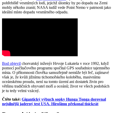
pohřebiště vesmírných lodí, jejichž úlomky by po dopadu na Zemi
mohly někoho zranit; NASA tudíž vede Point Nemo v patrnosti jako
ideální místo dopadu vesmírného odpadu.
Bod objevil
chorvatský inženýr Hrvoje Lukatela v roce 1992, když
pomocí počítačového programu spočítal GPS souřadnice tajemného
místa. O přítomnosti člověka samozřejmě nemůže být řeč, zajímavé
však je, že kvůli jižnímu tichomořského koloběhu, masivnímu
oceánskému proudu, není na tomto území ani dostatek živin pro
většinu tradičních obyvatel moří a oceánů; život ve všech podobách
je tu tedy velmi vzácný.
Čtěte také:
Gigantický výbuch sopky Hunga Tonga dorovnal
nejsilnější jaderný test USA. Hirošimu překonal tisíckrát