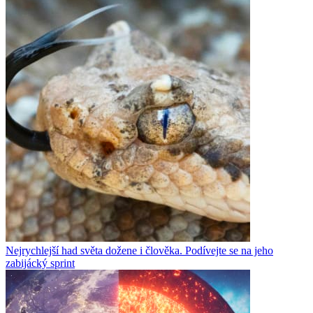
Nejrychlejší had světa dožene i člověka. Podívejte se na jeho
zabijácký sprint