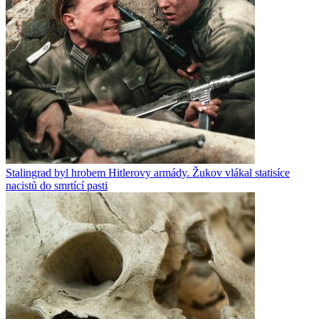
Stalingrad byl hrobem Hitlerovy armády. Žukov vlákal statisíce
nacistů do smrtící pasti