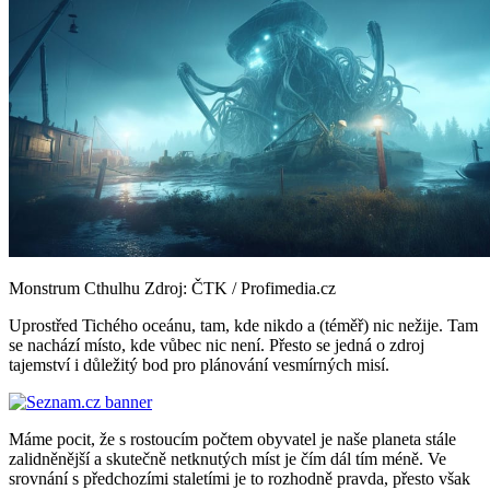
Monstrum Cthulhu
Zdroj: ČTK / Profimedia.cz
Uprostřed Tichého oceánu, tam, kde nikdo a (téměř) nic nežije. Tam
se nachází místo, kde vůbec nic není. Přesto se jedná o zdroj
tajemství i důležitý bod pro plánování vesmírných misí.
Máme pocit, že s rostoucím počtem obyvatel je naše planeta stále
zalidněnější a skutečně netknutých míst je čím dál tím méně. Ve
srovnání s předchozími staletími je to rozhodně pravda, přesto však