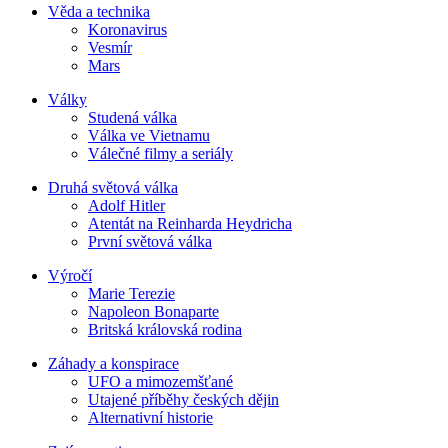
Věda a technika
Koronavirus
Vesmír
Mars
Války
Studená válka
Válka ve Vietnamu
Válečné filmy a seriály
Druhá světová válka
Adolf Hitler
Atentát na Reinharda Heydricha
První světová válka
Výročí
Marie Terezie
Napoleon Bonaparte
Britská královská rodina
Záhady a konspirace
UFO a mimozemšťané
Utajené příběhy českých dějin
Alternativní historie