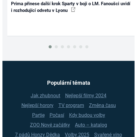
Prima přinese další krok Sparty v boji o LM. Fanoušci uvidí
i rozhodující odvetu v Lyonu
Populární témata
Jak zhubnout
Nejlepší filmy 2024
Nejlepší horory
TV program
Změna času
Partie
Počasí
Kdy budou volby
ZOO Nové začátky
Auto – katalog
7 pádů Honzy Dědka
Volby 2025
Svařené víno