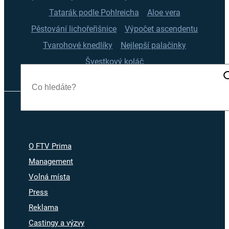
Tatarák podle Pohlreicha
Aloe vera
Pěstování lichořeřišnice
Výpočet ascendentu
Tvarohové knedlíky
Nejlepší palačinky
Švestkový koláč
O FTV Prima
Management
Volná místa
Press
Reklama
Castingy a výzvy