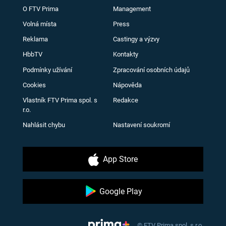
O FTV Prima
Management
Volná místa
Press
Reklama
Castingy a výzvy
HbbTV
Kontakty
Podmínky užívání
Zpracování osobních údajů
Cookies
Nápověda
Vlastník FTV Prima spol. s
Redakce
r.o.
Nahlásit chybu
Nastavení soukromí
App Store
Google Play
© FTV Prima spol. s r.o.