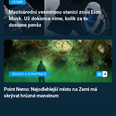
VESMÍR
Časopis
Mezinárodní vesmírnou stanici zničí Elon
Sledujte prima+
Musk. Už dokonce víme, kolik za to
dostane peněz
Přihlášení
Sledujte nás
4
ZÁHADY A KONSPIRACE
Point Nemo: Nejodlehlejší místo na Zemi má
skrývat hrůzné monstrum