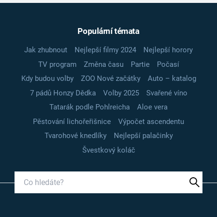
Populární témata
Jak zhubnout
Nejlepší filmy 2024
Nejlepší horory
TV program
Změna času
Partie
Počasí
Kdy budou volby
ZOO Nové začátky
Auto – katalog
7 pádů Honzy Dědka
Volby 2025
Svařené víno
Tatarák podle Pohlreicha
Aloe vera
Pěstování lichořeřišnice
Výpočet ascendentu
Tvarohové knedlíky
Nejlepší palačinky
Švestkový koláč