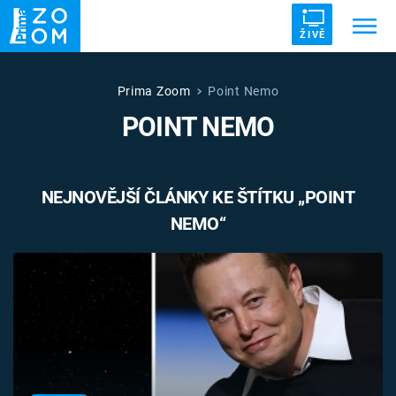
ŽIVĚ
Trendy:
ZRÁDCI
UFO
DRUHÁ SVĚTOVÁ VÁLKA
Prima Zoom
Point Nemo
POINT NEMO
ZÁHADY
VETŘELCI DÁVNOVĚKU
NEJNOVĚJŠÍ ČLÁNKY KE ŠTÍTKU „POINT
NEMO“
Témata
Témata
Pořady
TV Program