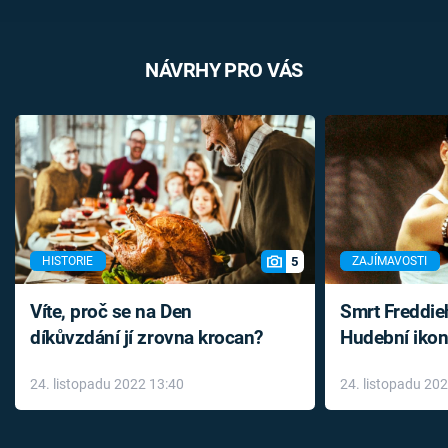
NÁVRHY PRO VÁS
5
HISTORIE
ZAJÍMAVOSTI
Víte, proč se na Den
Smrt Freddie
díkůvzdání jí zrovna krocan?
Hudební ikon
až do konce 
24. listopadu 2022 13:40
24. listopadu 20
léky