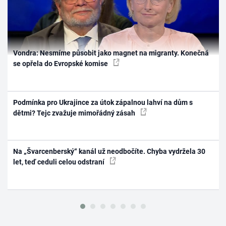
Vondra: Nesmíme působit jako magnet na migranty. Konečná
se opřela do Evropské komise
Podmínka pro Ukrajince za útok zápalnou lahví na dům s
dětmi? Tejc zvažuje mimořádný zásah
Na „Švarcenberský“ kanál už neodbočíte. Chyba vydržela 30
let, teď ceduli celou odstraní