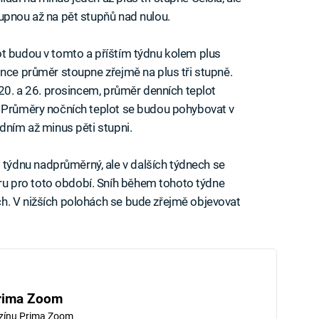
upnou až na pět stupňů nad nulou.
ot budou v tomto a příštím týdnu kolem plus
ince průměr stoupne zřejmě na plus tři stupně.
 20. a 26. prosincem, průměr denních teplot
. Průměry nočních teplot se budou pohybovat v
dním až minus pěti stupni.
ýdnu nadprůměrný, ale v dalších týdnech se
 pro toto období. Sníh během tohoto týdne
h. V nižších polohách se bude zřejmě objevovat
rima Zoom
zínu Prima Zoom