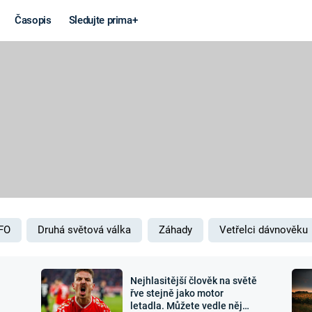
Časopis
Sledujte prima+
Věda a
Války
technika
STUDENÁ V
KORONAVIRUS
VÁLKA VE
VIETNAMU
VESMÍR
VÁLEČNÉ FI
MARS
SERIÁLY
FO
Druhá světová válka
Záhady
Vetřelci dávnověku
Nejhlasitější člověk na světě
Záhady a
Zajímav
řve stejně jako motor
letadla. Můžete vedle něj
konspirace