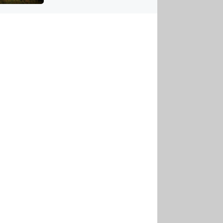
US
tornádem
RSUS
ZE A