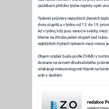
začátkem příštího týdne teploty opět sto
Týdenní průměry nejvyšších denních tepl
dvou stupňů a v týdnu od 13. do 19. pros
Až v týdnu, kdy jsou vánoční svátky, mezi
klesne na zhruba jeden stupeň nad nulou
nejbližších čtyřech týdnech mezi minus je
Objem srážek bude podle ČHMÚ v tomto t
dostane na úroveň dlouhodobého průměru
očekávají meteorologové hlavně na horác
sníh s deštěm.
redakce P
redakce maga