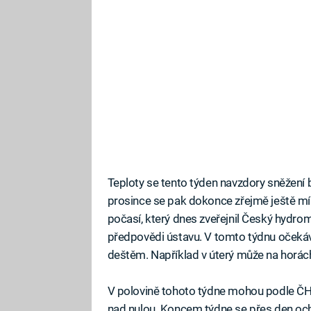
Teploty se tento týden navzdory sněžení 
prosince se pak dokonce zřejmě ještě mír
počasí, který dnes zveřejnil Český hydr
předpovědi ústavu. V tomto týdnu očekáv
deštěm. Například v úterý může na horác
V polovině tohoto týdne mohou podle ČH
nad nulou. Koncem týdne se přes den ochla