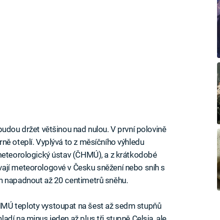
budou držet většinou nad nulou. V první polovině
ně oteplí. Vyplývá to z měsíčního výhledu
ometeorologický ústav (ČHMÚ), a z krátkodobé
ají meteorologové v Česku sněžení nebo sníh s
h napadnout až 20 centimetrů sněhu.
MÚ teploty vystoupat na šest až sedm stupňů
dí na minus jeden až plus tři stupně Celsia, ale