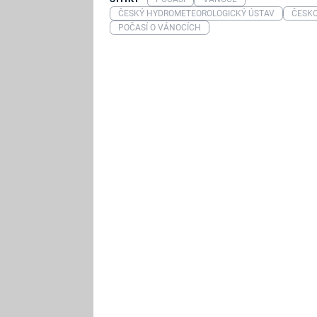
ČESKÝ HYDROMETEOROLOGICKÝ ÚSTAV
ČESK
POČASÍ O VÁNOCÍCH