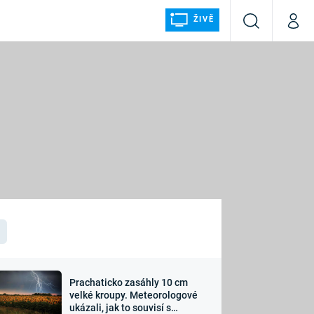
ŽIVĚ
Vyhledávání
Můj p
Prima+
ÁLKA
CNN Prima NEWS
Prima FRESH
Prima LIVING
LMY A
Prima Ženy
Prima LAJK
Prachaticko zasáhly 10 cm
osti
velké kroupy. Meteorologové
Sledujte nás
ukázali, jak to souvisí s