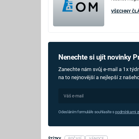
VŠECHNY ČL
Nenechte si ujít novinky 
Zanechte nám svůj e-mail a 1x tý
na to nejnovější a nejlepší z naše
Odesláním formuláře souhlasíte s
podmínkami zp
ŠTÍTKY
POČASÍ
VÁNOCE