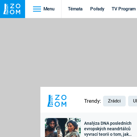
Menu
Témata
Pořady
TV Program
Cestování
Historie
HRADY A ZÁMKY
VIKINGOVÉ
HEDVÁBNÁ STEZKA
EPIDEMIE A
PANDEMIE
PŘÍRODA
STAROVĚKÝ EGYPT
Trendy:
Zrádci
U
Analýza DNA posledních
Druhá
Výročí
evropských neandrtálců
vyvrací teorii o tom, jak
světová válka