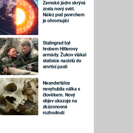
Zemské jádro skrývá
zcela nový svět.
Nález pod povrchem
je ohromující
Stalingrad byl
hrobem Hitlerovy
armády. Žukov vlákal
statisíce nacistů do
smrtící pasti
Neandertálce
nevyhubila válka s
člověkem. Nový
objev ukazuje na
zkázonosné
rozhodnutí