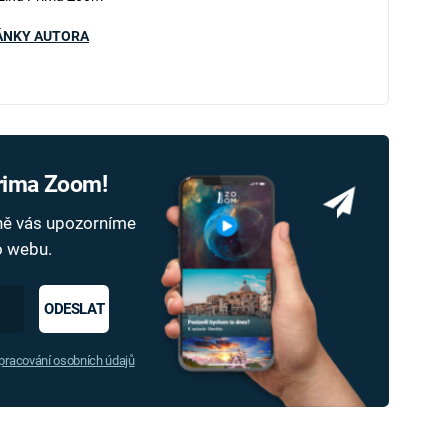
ÁNKY AUTORA
Prima Zoom!
dně vás upozorníme
ho webu.
ODESLAT
racování osobních údajů