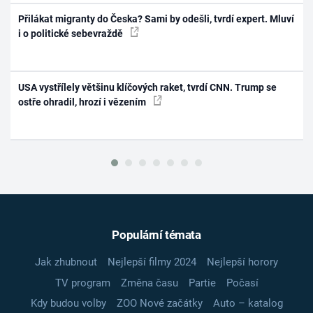
Přilákat migranty do Česka? Sami by odešli, tvrdí expert. Mluví
i o politické sebevraždě
USA vystřílely většinu klíčových raket, tvrdí CNN. Trump se
ostře ohradil, hrozí i vězením
Populární témata
Jak zhubnout
Nejlepší filmy 2024
Nejlepší horory
TV program
Změna času
Partie
Počasí
Kdy budou volby
ZOO Nové začátky
Auto – katalog