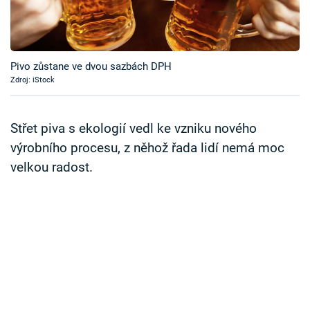
Časopis
Sledujte prima+
Pivo zůstane ve dvou sazbách DPH
Zdroj: iStock
Přihlášení
Střet piva s ekologií vedl ke vzniku nového
Sledujte nás
výrobního procesu, z něhož řada lidí nemá moc
velkou radost.