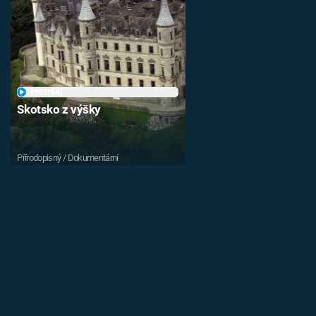
PŘEHRÁT
Skotsko z výšky
Přírodopisný / Dokumentární