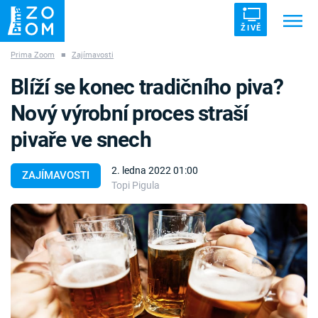
ŽIVĚ
Prima Zoom
■
Zajímavosti
Trendy:
ZRÁDCI
UFO
DRUHÁ SVĚTOVÁ VÁLKA
Blíží se konec tradičního piva?
ZÁHADY
VETŘELCI DÁVNOVĚKU
Nový výrobní proces straší
pivaře ve snech
2. ledna 2022 01:00
ZAJÍMAVOSTI
Topi Pigula
Témata
Témata
Pořady
TV Program