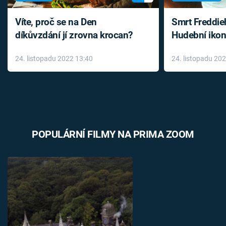
Víte, proč se na Den
Smrt Freddie
díkůvzdání jí zrovna krocan?
Hudební ikon
až do konce 
24. listopadu 2022 13:40
24. listopadu 20
léky
POPULÁRNÍ FILMY NA PRIMA ZOOM