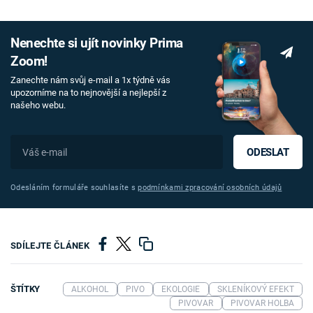
Nenechte si ujít novinky Prima
Zoom!
Zanechte nám svůj e-mail a 1x týdně vás
upozorníme na to nejnovější a nejlepší z
našeho webu.
ODESLAT
Odesláním formuláře souhlasíte s
podmínkami zpracování osobních údajů
SDÍLEJTE ČLÁNEK
ŠTÍTKY
ALKOHOL
PIVO
EKOLOGIE
SKLENÍKOVÝ EFEKT
PIVOVAR
PIVOVAR HOLBA