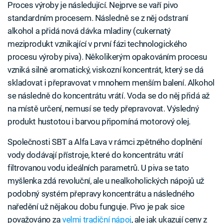
Proces výroby je následující. Nejprve se vaří pivo
standardním procesem. Následně se z něj odstraní
alkohol a přidá nová dávka mladiny (cukernatý
meziprodukt vznikající v první fázi technologického
procesu výroby piva). Několikerým opakováním procesu
vzniká silně aromatický, viskozní koncentrát, který se dá
skladovat i přepravovat v mnohem menším balení. Alkohol
se následně do koncentrátu vrátí. Voda se do něj přidá až
na místě určení, nemusí se tedy přepravovat. Výsledný
produkt hustotou i barvou připomíná motorový olej.
Společnosti SBT a Alfa Lava v rámci zpětného doplnění
vody dodávají přístroje, které do koncentrátu vrátí
filtrovanou vodu ideálních parametrů. U piva se tato
myšlenka zdá revoluční, ale u nealkoholických nápojů už
podobný systém přepravy koncentrátu a následného
naředění už nějakou dobu funguje. Pivo je pak sice
považováno za
velmi tradiční nápoj
, ale jak ukazují ceny z