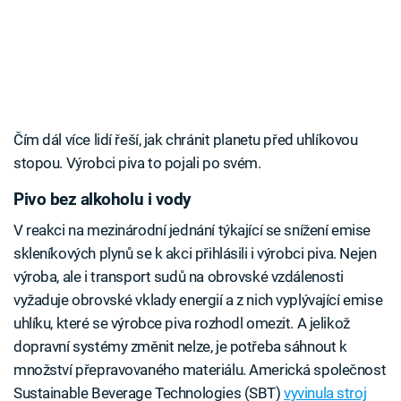
Čím dál více lidí řeší, jak chránit planetu před uhlíkovou
stopou. Výrobci piva to pojali po svém.
Pivo bez alkoholu i vody
V reakci na mezinárodní jednání týkající se snížení emise
skleníkových plynů se k akci přihlásili i výrobci piva. Nejen
výroba, ale i transport sudů na obrovské vzdálenosti
vyžaduje obrovské vklady energií a z nich vyplývající emise
uhlíku, které se výrobce piva rozhodl omezit. A jelikož
dopravní systémy změnit nelze, je potřeba sáhnout k
množství přepravovaného materiálu. Americká společnost
Sustainable Beverage Technologies (SBT)
vyvinula stroj