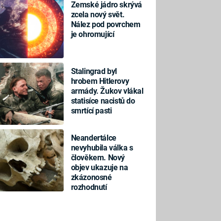
Zemské jádro skrývá
zcela nový svět.
Nález pod povrchem
je ohromující
Stalingrad byl
hrobem Hitlerovy
armády. Žukov vlákal
statisíce nacistů do
smrtící pasti
Neandertálce
nevyhubila válka s
člověkem. Nový
objev ukazuje na
zkázonosné
rozhodnutí