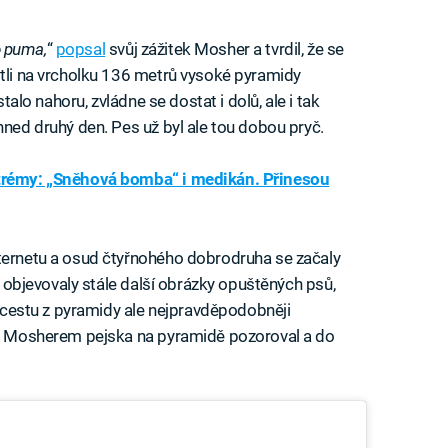
to puma,
“
popsal
svůj zážitek Mosher a tvrdil, že se
stli na vrcholku 136 metrů vysoké pyramidy
stalo nahoru, zvládne se dostat i dolů, ale i tak
hned druhý den. Pes už byl ale tou dobou pryč.
trémy: „Sněhová bomba“ i medikán. Přinesou
nternetu a osud čtyřnohého dobrodruha se začaly
se objevovaly stále další obrázky opuštěných psů,
ho cestu z pyramidy ale nejpravděpodobněji
u s Mosherem pejska na pyramidě pozoroval a do