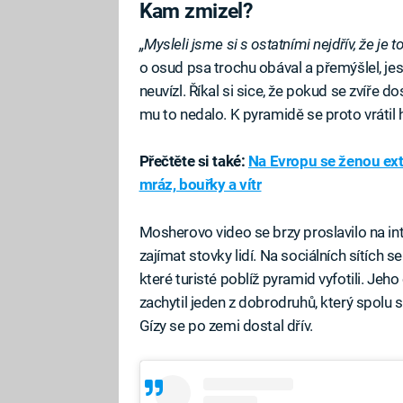
Kam zmizel?
„Mysleli jsme si s ostatními nejdřív, že je 
o osud psa trochu obával a přemýšlel, je
neuvízl. Říkal si sice, že pokud se zvíře do
mu to nedalo. K pyramidě se proto vrátil 
Přečtěte si také:
Na Evropu se ženou ex
mráz, bouřky a vítr
Mosherovo video se brzy proslavilo na i
zajímat stovky lidí. Na sociálních sítích 
které turisté poblíž pyramid vyfotili. Je
zachytil jeden z dobrodruhů, který spol
Gízy se po zemi dostal dřív.