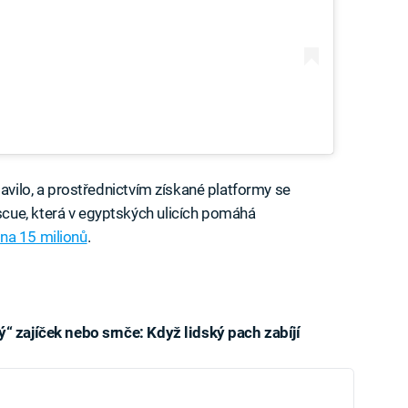
lavilo, a prostřednictvím získané platformy se
cue, která v egyptských ulicích pomáhá
i
na 15 milionů
.
“ zajíček nebo srnče: Když lidský pach zabíjí
iled to fetch