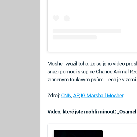
Mosher využil toho, že se jeho video pros
snaží pomoci skupině Chance Animal Res
zraněným toulavým psům. Těch je v zem
Zdroj:
CNN
,
AP
,
IG Marshall Mosher
.
Video, které jste mohli minout: „Osamělý
Fa