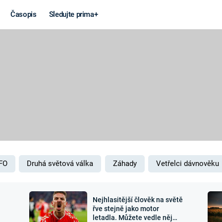
Časopis
Sledujte prima+
Věda a
Války
technika
STUDENÁ V
KORONAVIRUS
VÁLKA VE
VIETNAMU
VESMÍR
VÁLEČNÉ FI
MARS
SERIÁLY
FO
Druhá světová válka
Záhady
Vetřelci dávnověku
Nejhlasitější člověk na světě
Záhady a
Zajímav
řve stejně jako motor
letadla. Můžete vedle něj
konspirace