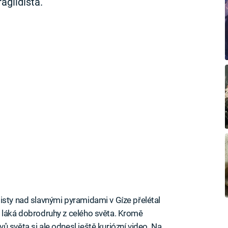
aglidista.
isty nad slavnými pyramidami v Gíze přelétal
a láká dobrodruhy z celého světa. Kromě
 světa si ale odnesl ještě kuriózní video. Na