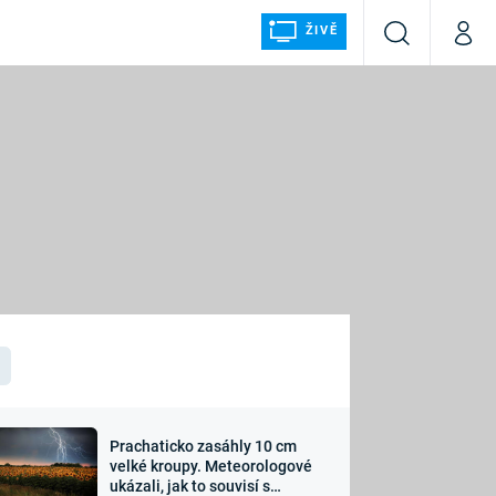
ŽIVĚ
Vyhledávání
Můj p
Prima+
ÁLKA
CNN Prima NEWS
Prima FRESH
Prima LIVING
LMY A
Prima Ženy
Prima LAJK
Prachaticko zasáhly 10 cm
osti
velké kroupy. Meteorologové
Sledujte nás
ukázali, jak to souvisí s