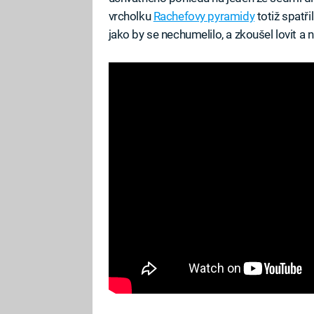
vrcholku
Rachefovy pyramidy
totiž spatři
jako by se nechumelilo, a zkoušel lovit a 