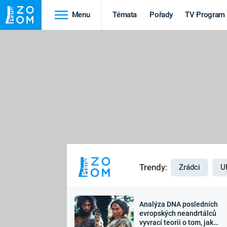
Menu
Témata
Pořady
TV Program
Cestování
Historie
HRADY A ZÁMKY
VIKINGOVÉ
HEDVÁBNÁ STEZKA
EPIDEMIE A
PANDEMIE
PŘÍRODA
STAROVĚKÝ EGYPT
Trendy:
Zrádci
U
Analýza DNA posledních
Druhá
Výročí
evropských neandrtálců
vyvrací teorii o tom, jak
světová válka