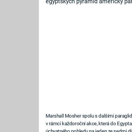
egyptských pyramid americký par
Marshall Mosher spolu s dalšími paraglid
v rámci každoroční akce, která do Egypt
úchvatného pohledu na jeden ze sedmi divů