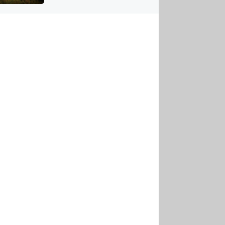
US
tornádem
RSUS
ZE A