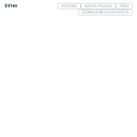
ŠTÍTKY
HISTORIE
MACHU PICCHU
PERU
ZOOMUJEME KOLEM SVĚTA