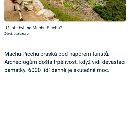
Časopis
Sledujte prima+
Už jste byli na Machu Picchu?
Zdroj: pixabay.com
Přihlášení
Machu Picchu praská pod náporem turistů.
Sledujte nás
Archeologům došla trpělivost, když vidí devastaci
památky. 6000 lidí denně je skutečně moc.