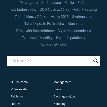
TV program
Změna času
Partie
Počasí
Kdy budou volby
ZOO Nové začátky
Auto – katalog
7 pádů Honzy Dědka
Volby 2025
Svařené víno
Tatarák podle Pohlreicha
Aloe vera
Pěstování lichořeřišnice
Výpočet ascendentu
Tvarohové knedlíky
Nejlepší palačinky
Švestkový koláč
O FTV Prima
Management
Volná místa
Press
Reklama
Castingy a výzvy
HbbTV
Kontakty