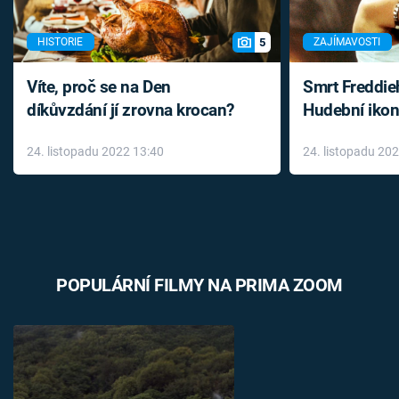
5
HISTORIE
ZAJÍMAVOSTI
Víte, proč se na Den
Smrt Freddie
díkůvzdání jí zrovna krocan?
Hudební ikon
až do konce 
24. listopadu 2022 13:40
24. listopadu 20
léky
POPULÁRNÍ FILMY NA PRIMA ZOOM