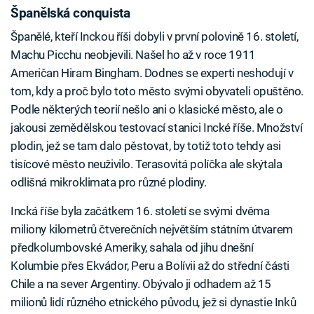
Španělská conquista
Španělé, kteří Inckou říši dobyli v první polovině 16. století,
Machu Picchu neobjevili. Našel ho až v roce 1911
Američan Hiram Bingham. Dodnes se experti neshodují v
tom, kdy a proč bylo toto město svými obyvateli opuštěno.
Podle některých teorií nešlo ani o klasické město, ale o
jakousi zemědělskou testovací stanici Incké říše. Množství
plodin, jež se tam dalo pěstovat, by totiž toto tehdy asi
tisícové město neuživilo. Terasovitá políčka ale skýtala
odlišná mikroklimata pro různé plodiny.
Incká říše byla začátkem 16. století se svými dvěma
miliony kilometrů čtverečních největším státním útvarem
předkolumbovské Ameriky, sahala od jihu dnešní
Kolumbie přes Ekvádor, Peru a Bolívii až do střední části
Chile a na sever Argentiny. Obývalo ji odhadem až 15
milionů lidí různého etnického původu, jež si dynastie Inků