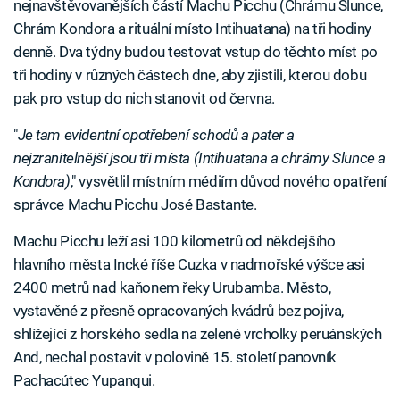
nejnavštěvovanějších částí Machu Picchu (Chrámu Slunce,
Chrám Kondora a rituální místo Intihuatana) na tři hodiny
denně. Dva týdny budou testovat vstup do těchto míst po
tři hodiny v různých částech dne, aby zjistili, kterou dobu
pak pro vstup do nich stanovit od června.
"
Je tam evidentní opotřebení schodů a pater a
nejzranitelnější jsou tři místa (Intihuatana a chrámy Slunce a
Kondora)
," vysvětlil místním médiím důvod nového opatření
správce Machu Picchu José Bastante.
Machu Picchu leží asi 100 kilometrů od někdejšího
hlavního města Incké říše Cuzka v nadmořské výšce asi
2400 metrů nad kaňonem řeky Urubamba. Město,
vystavěné z přesně opracovaných kvádrů bez pojiva,
shlížející z horského sedla na zelené vrcholky peruánských
And, nechal postavit v polovině 15. století panovník
Pachacútec Yupanqui.