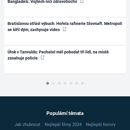
Bangladéši. Vojtěch ničí zdravotnictví
Bratislavou otřásl výbuch: Hořela rafinerie Slovnaft. Metropolí
se šířil dým, zachycuje video
Útok v Tanvaldu: Pachatel měl pobodat tři lidi, na místě
zasahuje policie
Populární témata
Jak zhubnout
Nejlepší filmy 2024
Nejlepší horory