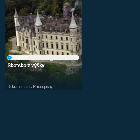
PŘEHRÁT
Skotsko z výšky
Dokumentární / Přírodopisný