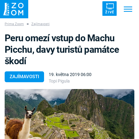
ŽIVĚ
Prima Zoom
■
Zajímavosti
Trendy:
ZRÁDCI
UFO
DRUHÁ SVĚTOVÁ VÁLKA
Peru omezí vstup do Machu
ZÁHADY
VETŘELCI DÁVNOVĚKU
Picchu, davy turistů památce
škodí
19. května 2019 06:00
ZAJÍMAVOSTI
Topi Pigula
Témata
Témata
Pořady
TV Program