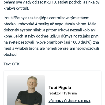
během své vlády od začátku 13. století podrobila (Inka byl
královský titul).
Incká říše byla také nejlépe centralizovaným státem
předkolumbovské Ameriky, ač nepoužívala písmo. Měla
dokonalý systém silnic, a přitom Inkové neznali kolo ani
koně. Jejich stavby dodnes udivují důmyslností, jako první
na světě pěstovali Inkové brambory (asi 1000 druhů), znali
měď a vyráběli bronz, ale neměli peníze, ani neprovozovali
obchod.
Text: ČTK
Topi Pigula
redaktor FTV Prima
VŠECHNY ČLÁNKY AUTORA