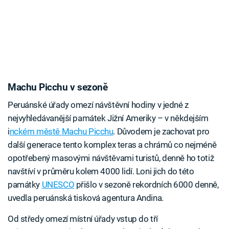
Machu Picchu v sezoně
Peruánské úřady omezí návštěvní hodiny v jedné z
nejvyhledávanější památek Jižní Ameriky – v někdejším
i
nckém městě Machu Picchu
. Důvodem je zachovat pro
další generace tento komplex teras a chrámů co nejméně
opotřebený masovými návštěvami turistů, denně ho totiž
navštíví v průměru kolem 4000 lidí. Loni jich do této
památky
UNESCO
přišlo v sezoně rekordních 6000 denně,
uvedla peruánská tisková agentura Andina.
Od středy omezí místní úřady vstup do tří