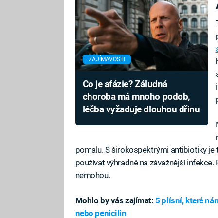
ZAJÍMAVOSTI
Co je afázie? Záludná
choroba má mnoho podob,
léčba vyžaduje dlouhou dřinu
pomalu. S širokospektrými antibiotiky je 
používat výhradně na závažnější infekce. P
nemohou.
Mohlo by vás zajímat:
5 plísní, které ná
nebo penicilin