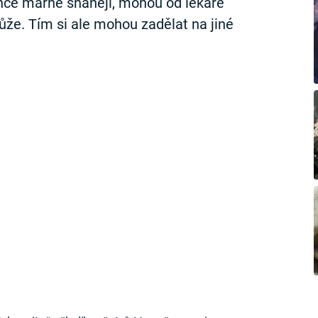
once marně shánějí, mohou od lékaře
ůže. Tím si ale mohou zadělat na jiné