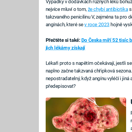
Výpadky v dodávkách různých léků bohužel
nejvíce mluví o tom,
že chybí antibiotika
s
takzvaného penicilinu V, zejména ta pro d
angínách, které se
v roce 2023
hojně vysk
Přečtěte si také:
Do Česka míří 52 tisíc b
jich lékárny získají
Lékaři proto s napětím očekávají, jestli 
naplno začne takzvaná chřipková sezona. 
nepostradatelný, když angínu vyléčí i jiná a
předepisovat?