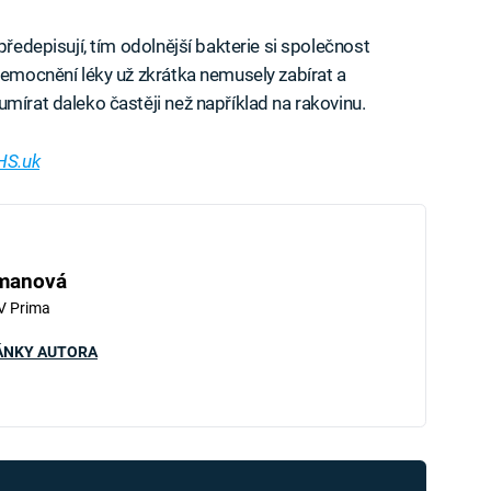
předepisují, tím odolnější bakterie si společnost
onemocnění léky už zkrátka nemusely zabírat a
mírat daleko častěji než například na rakovinu.
HS.uk
hmanová
V Prima
ÁNKY AUTORA