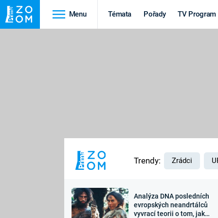
Menu
Témata
Pořady
TV Program
Cestování
Historie
HRADY A ZÁMKY
VIKINGOVÉ
HEDVÁBNÁ STEZKA
EPIDEMIE A
PANDEMIE
PŘÍRODA
STAROVĚKÝ EGYPT
Trendy:
Zrádci
U
Analýza DNA posledních
Druhá
Výročí
evropských neandrtálců
vyvrací teorii o tom, jak
světová válka