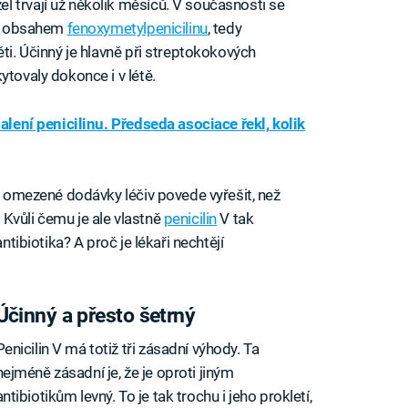
 trvají už několik měsíců. V současnosti se
 obsahem
fenoxymetylpenicilinu
, tedy
ěti. Účinný je hlavně při streptokokových
ytovaly dokonce i v létě.
alení penicilinu. Předseda asociace řekl, kolik
se omezené dodávky léčiv povede vyřešit, než
Kvůli čemu je ale vlastně
penicilin
V tak
ntibiotika? A proč je lékaři nechtějí
Účinný a přesto šetrný
Penicilin V má totiž tři zásadní výhody. Ta
nejméně zásadní je, že je oproti jiným
antibiotikům levný. To je tak trochu i jeho prokletí,