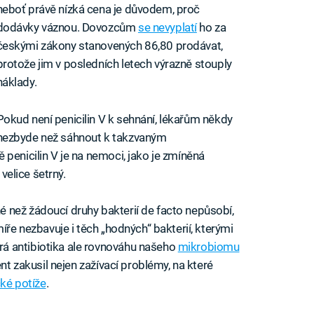
neboť právě nízká cena je důvodem, proč
dodávky váznou. Dovozcům
se nevyplatí
ho za
českými zákony stanovených 86,80 prodávat,
protože jim v posledních letech výrazně stouply
náklady.
Pokud není penicilin V k sehnání, lékařům někdy
nezbyde než sáhnout k takzvaným
penicilin V je na nemoci, jako je zmíněná
 velice šetrný.
 než žádoucí druhy bakterií de facto nepůsobí,
íře nezbavuje i těch „hodných“ bakterií, kterými
á antibiotika ale rovnováhu našeho
mikrobiomu
ent zakusil nejen zažívací problémy, na které
ké potíže
.