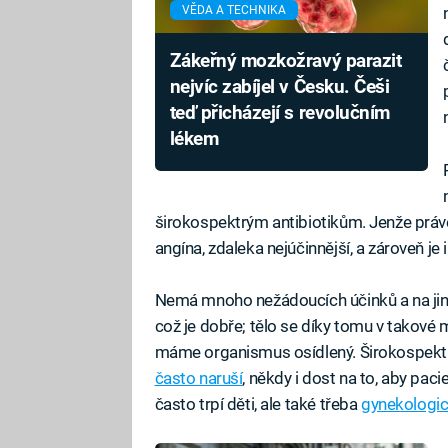
VĚDA A TECHNIKA
Zákeřný mozkožravý parazit
nejvíc zabíjel v Česku. Češi
teď přicházejí s revolučním
lékem
širokospektrým antibiotikům. Jenže právě 
angína, zdaleka nejúčinnější, a zároveň je i
Nemá mnoho nežádoucích účinků a na jiné
což je dobře; tělo se díky tomu v takové m
máme organismus osídlený. Širokospektr
často naruší
, někdy i dost na to, aby paci
často trpí děti, ale také třeba
gynekologic