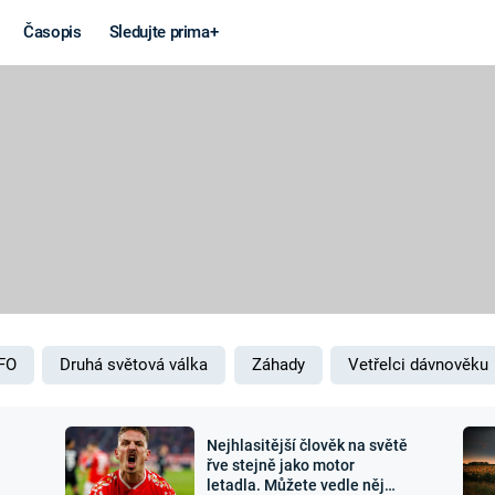
Časopis
Sledujte prima+
Věda a
Války
technika
STUDENÁ V
KORONAVIRUS
VÁLKA VE
VIETNAMU
VESMÍR
VÁLEČNÉ FI
MARS
SERIÁLY
FO
Druhá světová válka
Záhady
Vetřelci dávnověku
Nejhlasitější člověk na světě
Záhady a
Zajímav
řve stejně jako motor
letadla. Můžete vedle něj
konspirace