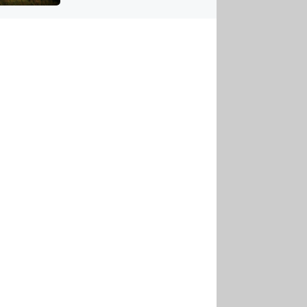
US
tornádem
RSUS
ZE A