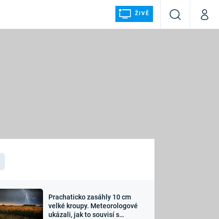
ŽIVĚ
Vyhledávání
Můj p
Prima+
ÁLKA
CNN Prima NEWS
Prima FRESH
Prima LIVING
LMY A
Prima Ženy
Prima LAJK
Prachaticko zasáhly 10 cm
osti
velké kroupy. Meteorologové
Sledujte nás
ukázali, jak to souvisí s