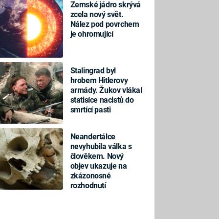
Zemské jádro skrývá
zcela nový svět.
Nález pod povrchem
je ohromující
Stalingrad byl
hrobem Hitlerovy
armády. Žukov vlákal
statisíce nacistů do
smrtící pasti
Neandertálce
nevyhubila válka s
člověkem. Nový
objev ukazuje na
zkázonosné
rozhodnutí