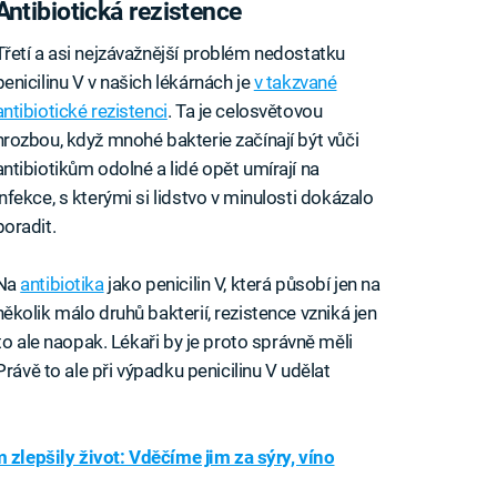
Antibiotická rezistence
Třetí a asi nejzávažnější problém nedostatku
penicilinu V v našich lékárnách je
v takzvané
antibiotické rezistenci
. Ta je celosvětovou
hrozbou, když mnohé bakterie začínají být vůči
antibiotikům odolné a lidé opět umírají na
infekce, s kterými si lidstvo v minulosti dokázalo
poradit.
Na
antibiotika
jako penicilin V, která působí jen na
několik málo druhů bakterií, rezistence vzniká jen
to ale naopak. Lékaři by je proto správně měli
rávě to ale při výpadku penicilinu V udělat
m zlepšily život: Vděčíme jim za sýry, víno