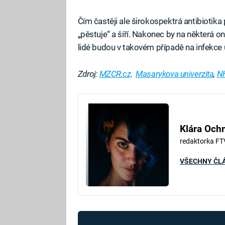
Čím častěji ale širokospektrá antibiotika 
„pěstuje“ a šíří. Nakonec by na některá 
lidé budou v takovém případě na infekce u
Zdroj:
MZCR.cz,
Masarykova univerzita
,
N
Klára Oc
redaktorka FT
VŠECHNY ČL