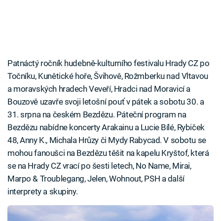
Patnáctý ročník hudebně-kulturního festivalu Hrady CZ po
Točníku, Kunětické hoře, Švihově, Rožmberku nad Vltavou
a moravských hradech Veveří, Hradci nad Moravicí a
Bouzově uzavře svoji letošní pouť v pátek a sobotu 30. a
31. srpna na českém Bezdězu. Páteční program na
Bezdězu nabídne koncerty Arakainu a Lucie Bílé, Rybiček
48, Anny K., Michala Hrůzy či Mydy Rabycad. V sobotu se
mohou fanoušci na Bezdězu těšit na kapelu Kryštof, která
se na Hrady CZ vrací po šesti letech, No Name, Mirai,
Marpo & Troublegang, Jelen, Wohnout, PSH a další
interprety a skupiny.