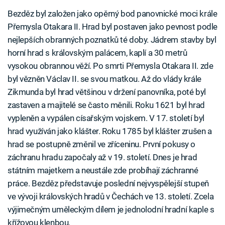
Bezděz byl založen jako opěrný bod panovnické moci krále
Přemysla Otakara II. Hrad byl postaven jako pevnost podle
nejlepších obranných poznatků té doby. Jádrem stavby byl
horní hrad s královským palácem, kaplí a 30 metrů
vysokou obrannou věží. Po smrti Přemysla Otakara II. zde
byl vězněn Václav II. se svou matkou. Až do vlády krále
Zikmunda byl hrad většinou v držení panovníka, poté byl
zastaven a majitelé se často měnili. Roku 1621 byl hrad
vypleněn a vypálen císařským vojskem. V 17. století byl
hrad využíván jako klášter. Roku 1785 byl klášter zrušen a
hrad se postupně změnil ve zříceninu. První pokusy o
záchranu hradu započaly až v 19. století. Dnes je hrad
státním majetkem a neustále zde probíhají záchranné
práce. Bezděz představuje poslední nejvyspělejší stupeň
ve vývoji královských hradů v Čechách ve 13. století. Zcela
výjimečným uměleckým dílem je jednolodní hradní kaple s
křížovou klenbou.