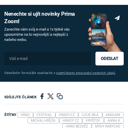
Nenechte si ujít novinky Prima
Zoom!
Zanechte nám svůj e-mail a 1x týdně vás
upozorníme na to nejnovější a nejlepší z
našeho webu.
ODESLAT
Odesláním formuláře souhlasíte s
podmínkami zpracování osobních údajů
SDÍLEJTE ČLÁNEK
ŠTÍTKY
HRAD
FESTIVAL
HRADY.CZ
LUCIE BÍLÁ
ARAKAIN
MICHAL HRŮZA
HRADY CZ
KRYŠTOF
ANNA K
HRAD BEZDĚZ
MYDY RABYCAD