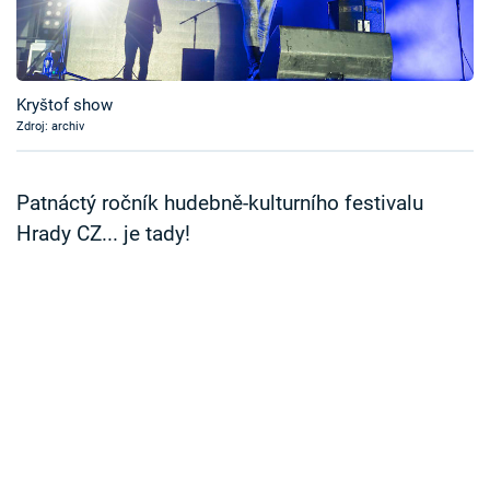
Časopis
Sledujte prima+
Kryštof show
Zdroj: archiv
Přihlášení
Patnáctý ročník hudebně-kulturního festivalu
Sledujte nás
Hrady CZ... je tady!