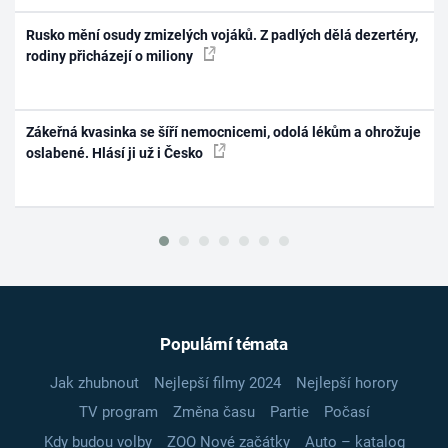
Rusko mění osudy zmizelých vojáků. Z padlých dělá dezertéry,
rodiny přicházejí o miliony
Zákeřná kvasinka se šíří nemocnicemi, odolá lékům a ohrožuje
oslabené. Hlásí ji už i Česko
Populární témata
Jak zhubnout
Nejlepší filmy 2024
Nejlepší horory
TV program
Změna času
Partie
Počasí
Kdy budou volby
ZOO Nové začátky
Auto – katalog