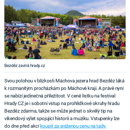
Bezděz zavírá hrady.cz
Svou polohou v blízkosti Máchova jezera hrad Bezděz láká
k rozmanitým procházkám po Máchově kraji. A právě nyní
se nabízí jedinečná příležitost. V ceně lístku na festival
Hrady CZ je i sobotní vstup na prohlídkové okruhy hradu
Bezděz zdarma, takže se může jednat o skvělý tip na
víkendový výlet spojující historii a muziku. Vstupenky lze
do dne před akcí
koupit za sníženou cenu na tady.