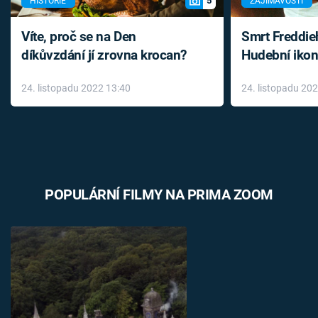
5
HISTORIE
ZAJÍMAVOSTI
Víte, proč se na Den
Smrt Freddie
díkůvzdání jí zrovna krocan?
Hudební ikon
až do konce 
24. listopadu 2022 13:40
24. listopadu 20
léky
POPULÁRNÍ FILMY NA PRIMA ZOOM