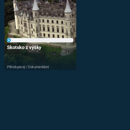
PŘEHRÁT
Skotsko z výšky
Přírodopisný / Dokumentární