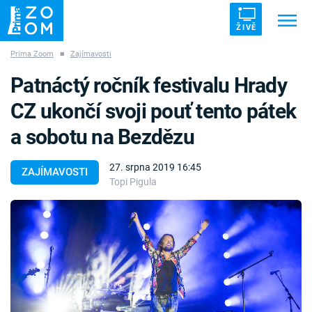
ŽIVĚ
Prima Zoom
■
Zajímavosti
Trendy:
ZRÁDCI
UFO
DRUHÁ SVĚTOVÁ VÁLKA
Patnáctý ročník festivalu Hrady
ZÁHADY
VETŘELCI DÁVNOVĚKU
CZ ukončí svoji pouť tento pátek
a sobotu na Bezdězu
27. srpna 2019 16:45
ZAJÍMAVOSTI
Topi Pigula
Témata
Témata
Pořady
TV Program