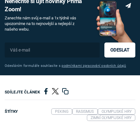
Nenechte si ujít novinky Prima
Zoom!
Zanechte nám svůj e-mail a 1x týdně vás
upozorníme na to nejnovější a nejlepší z
našeho webu.
ODESLAT
Odesláním formuláře souhlasíte s
podmínkami zpracování osobních údajů
SDÍLEJTE ČLÁNEK
ŠTÍTKY
PEKING
RASISMUS
OLYMPIJSKÉ HRY
ZIMNÍ OLYMPIJSKÉ HRY