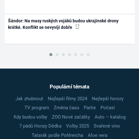
Šándor: Na masy ruských vojáků budou ukrajinské drony
krátké. Konflikt se nevyvíjí dobře
Populární témata
Jak zhubnout
Nejlepší filmy 2024
Nejlepší horory
TV program
Změna času
Partie
Počasí
Kdy budou volby
ZOO Nové začátky
Auto – katalog
7 pádů Honzy Dědka
Volby 2025
Svařené víno
Tatarák podle Pohlreicha
Aloe vera