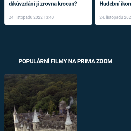
díkůvzdání jí zrovna krocan?
Hudební ikon
až do konce 
24. listopadu 2022 13:40
24. listopadu 20
léky
POPULÁRNÍ FILMY NA PRIMA ZOOM