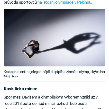
průvodu sportovců
na letošní olympiádě v Pekingu
.
Krasobruslení: nejelegantnější dispiplína zimních olympijských her
Zdroj: iStock
Rasistická mince
Spor mezi Davisem a olympijským výborem vznikl už v
roce 2018 poté, co hod mincí rozhodl, kdo bude