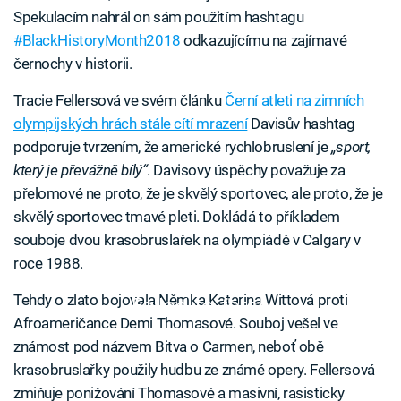
Spekulacím nahrál on sám použitím hashtagu
#BlackHistoryMonth2018
odkazujícímu na zajímavé
černochy v historii.
Tracie Fellersová ve svém článku
Černí atleti na zimních
olympijských hrách stále cítí mrazení
Davisův hashtag
podporuje tvrzením, že americké rychlobruslení je
„sport,
který je převážně bílý“
. Davisovy úspěchy považuje za
přelomové ne proto, že je skvělý sportovec, ale proto, že je
skvělý sportovec tmavé pleti. Dokládá to příkladem
souboje dvou krasobruslařek na olympiádě v Calgary v
roce 1988.
Tehdy o zlato bojovala Němka Katarina Wittová proti
Failed to fetch
Afroameričance Demi Thomasové. Souboj vešel ve
známost pod názvem Bitva o Carmen, neboť obě
krasobruslařky použily hudbu ze známé opery. Fellersová
zmiňuje ponižování Thomasové a masivní, rasisticky