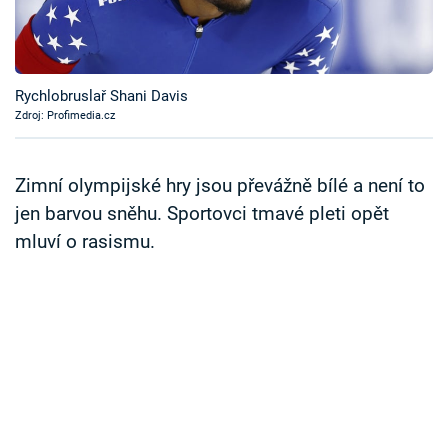
Časopis
Sledujte prima+
Rychlobruslař Shani Davis
Zdroj: Profimedia.cz
Přihlášení
Zimní olympijské hry jsou převážně bílé a není to
Sledujte nás
jen barvou sněhu. Sportovci tmavé pleti opět
mluví o rasismu.