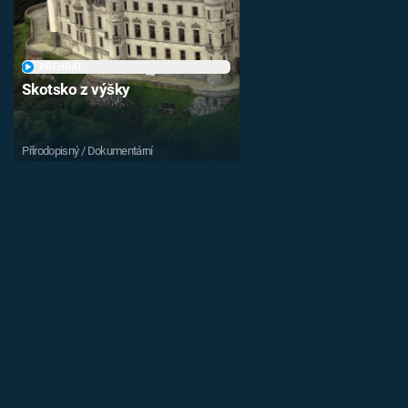
PŘEHRÁT
Skotsko z výšky
Přírodopisný / Dokumentární