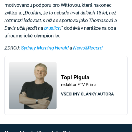
motivovanou podporu pro Wittovou, která nakonec
zvítězila. „
Doufám, že to nebude trvat dalších 18 let, než
rozmrazí ledovost, s níž se sportovci jako Thomasová a
Davis učili jezdit na
bruslích
,
“ dodává v narážce na oba
afroamerické olympioniky.
ZDROJ:
Sydney Morning Herald
a
News&Record
Topi Pigula
redaktor FTV Prima
VŠECHNY ČLÁNKY AUTORA