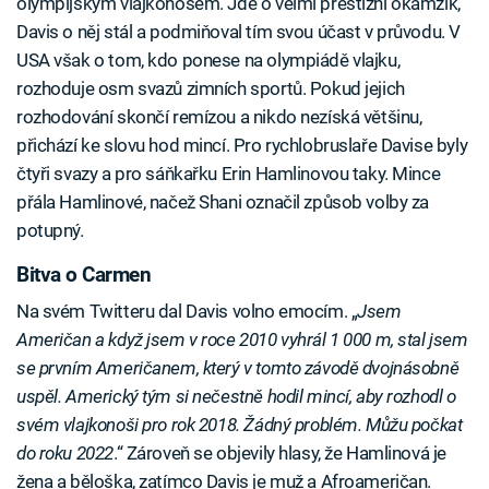
olympijským vlajkonošem. Jde o velmi prestižní okamžik,
Davis o něj stál a podmiňoval tím svou účast v průvodu. V
USA však o tom, kdo ponese na olympiádě vlajku,
rozhoduje osm svazů zimních sportů. Pokud jejich
rozhodování skončí remízou a nikdo nezíská většinu,
přichází ke slovu hod mincí. Pro rychlobruslaře Davise byly
čtyři svazy a pro sáňkařku Erin Hamlinovou taky. Mince
přála Hamlinové, načež Shani označil způsob volby za
potupný.
Bitva o Carmen
Na svém Twitteru dal Davis volno emocím. „
Jsem
Američan a když jsem v roce 2010 vyhrál 1 000 m, stal jsem
se prvním Američanem, který v tomto závodě dvojnásobně
uspěl. Americký tým si nečestně hodil mincí, aby rozhodl o
svém vlajkonoši pro rok 2018. Žádný problém. Můžu počkat
do roku 2022
.“ Zároveň se objevily hlasy, že Hamlinová je
žena a běloška, zatímco Davis je muž a Afroameričan.