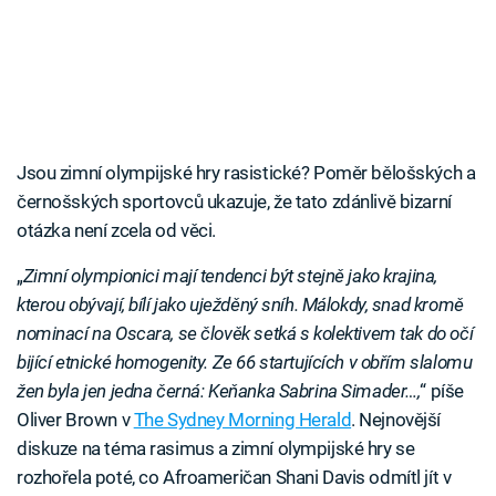
Jsou zimní olympijské hry rasistické? Poměr bělošských a
černošských sportovců ukazuje, že tato zdánlivě bizarní
otázka není zcela od věci.
„
Zimní olympionici mají tendenci být stejně jako krajina,
kterou obývají, bílí jako uježděný sníh. Málokdy, snad kromě
nominací na Oscara, se člověk setká s kolektivem tak do očí
bijící etnické homogenity. Ze 66 startujících v obřím slalomu
žen byla jen jedna černá: Keňanka Sabrina Simader…,
“ píše
Oliver Brown v
The Sydney Morning Herald
. Nejnovější
diskuze na téma rasimus a zimní olympijské hry se
rozhořela poté, co Afroameričan Shani Davis odmítl jít v