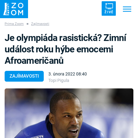
ŽIVĚ
Prima Zoom
■
Zajímavosti
Trendy:
ZRÁDCI
UFO
DRUHÁ SVĚTOVÁ VÁLKA
Je olympiáda rasistická? Zimní
ZÁHADY
VETŘELCI DÁVNOVĚKU
událost roku hýbe emocemi
Afroameričanů
3. února 2022 08:40
ZAJÍMAVOSTI
Topi Pigula
Témata
Témata
Pořady
TV Program