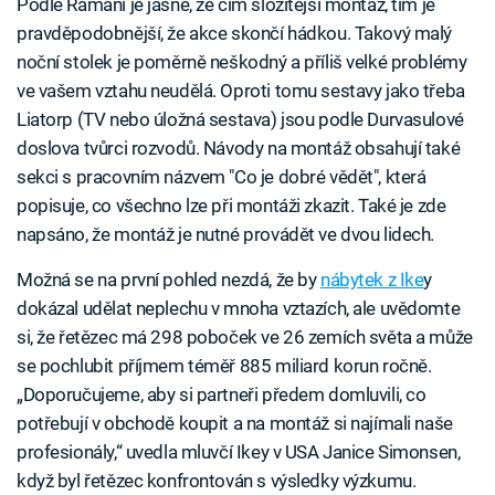
Podle Ramani je jasné, že čím složitější montáž, tím je
pravděpodobnější, že akce skončí hádkou. Takový malý
noční stolek je poměrně neškodný a příliš velké problémy
ve vašem vztahu neudělá. Oproti tomu sestavy jako třeba
Liatorp (TV nebo úložná sestava) jsou podle Durvasulové
doslova tvůrci rozvodů. Návody na montáž obsahují také
sekci s pracovním názvem "Co je dobré vědět", která
popisuje, co všechno lze při montáži zkazit. Také je zde
napsáno, že montáž je nutné provádět ve dvou lidech.
Možná se na první pohled nezdá, že by
nábytek z Ike
y
dokázal udělat neplechu v mnoha vztazích, ale uvědomte
si, že řetězec má 298 poboček ve 26 zemích světa a může
se pochlubit příjmem téměř 885 miliard korun ročně.
„Doporučujeme, aby si partneři předem domluvili, co
potřebují v obchodě koupit a na montáž si najímali naše
profesionály,“ uvedla mluvčí Ikey v USA Janice Simonsen,
když byl řetězec konfrontován s výsledky výzkumu.