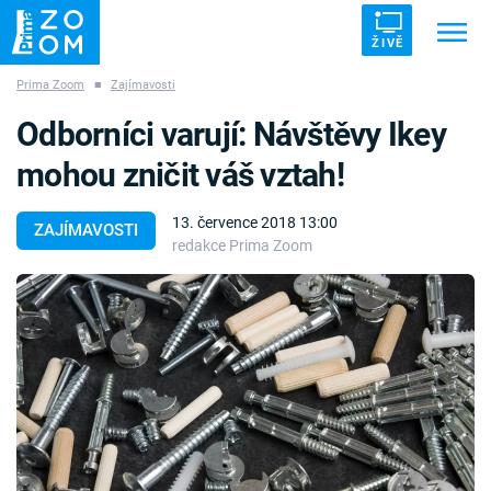
ŽIVĚ
Prima Zoom
■
Zajímavosti
Trendy:
ZRÁDCI
UFO
DRUHÁ SVĚTOVÁ VÁLKA
Odborníci varují: Návštěvy Ikey
ZÁHADY
VETŘELCI DÁVNOVĚKU
mohou zničit váš vztah!
13. července 2018 13:00
ZAJÍMAVOSTI
redakce Prima Zoom
Témata
Témata
Pořady
TV Program