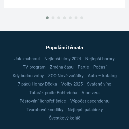
Populární témata
Jak zhubnout
Nejlepší filmy 2024
Nejlepší horory
TV program
Změna času
Partie
Počasí
Kdy budou volby
ZOO Nové začátky
Auto – katalog
7 pádů Honzy Dědka
Volby 2025
Svařené víno
Tatarák podle Pohlreicha
Aloe vera
Pěstování lichořeřišnice
Výpočet ascendentu
Tvarohové knedlíky
Nejlepší palačinky
Švestkový koláč