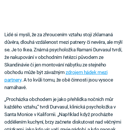
Lidé si myslí, že za zhroucením vztahu stojí zklamaná
důvěra, dlouhá vzdálenost mezi patnery či nevěra, ale mýlí
se. Je to Ikea. Známá psycholožka Ramani Durvasul tvrdí,
že nakupování v obchodním řetězci původem ze
Skandinávie či jen montování nábytku ze stejného
obchodu může být závažným
zdrojem hádek mezi
partnery
. A to kvůli tomu, že obě činnosti jsou vysoce
namáhavé.
„Procházka obchodem je jako přehlídka nočních můr
každého vztahu,“ tvrdí Durvasul, klinická psycholožka v
Santa Monice v Kalifornii. „Například když procházíte
oddělením kuchyní, brzy začnete diskutovat nad věčnými
otázkami, jako kdo víc vaří, myje nádobí, a kdo naopak