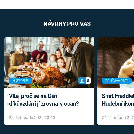
NÁVRHY PRO VÁS
5
HISTORIE
ZAJÍMAVOSTI
Víte, proč se na Den
Smrt Freddie
díkůvzdání jí zrovna krocan?
Hudební ikon
až do konce 
24. listopadu 2022 13:40
24. listopadu 20
léky