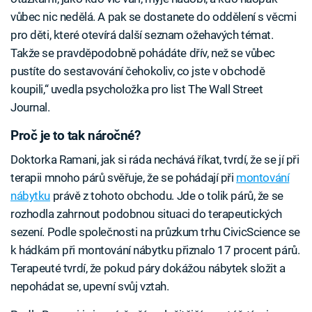
vůbec nic nedělá. A pak se dostanete do oddělení s věcmi
pro děti, které otevírá další seznam ožehavých témat.
Takže se pravděpodobně pohádáte dřív, než se vůbec
pustíte do sestavování čehokoliv, co jste v obchodě
koupili,“ uvedla psycholožka pro list The Wall Street
Journal.
Proč je to tak náročné?
Doktorka Ramani, jak si ráda nechává říkat, tvrdí, že se jí při
terapii mnoho párů svěřuje, že se pohádají při
montování
nábytku
právě z tohoto obchodu. Jde o tolik párů, že se
rozhodla zahrnout podobnou situaci do terapeutických
sezení. Podle společnosti na průzkum trhu CivicScience se
k hádkám při montování nábytku přiznalo 17 procent párů.
Terapeuté tvrdí, že pokud páry dokážou nábytek složit a
nepohádat se, upevní svůj vztah.