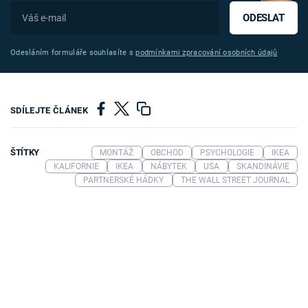
ODESLAT
Odesláním formuláře souhlasíte s
podmínkami zpracování osobních údajů
SDÍLEJTE ČLÁNEK
ŠTÍTKY
MONTÁŽ
OBCHOD
PSYCHOLOGIE
IKEA
KALIFORNIE
IKEA
NÁBYTEK
USA
SKANDINÁVIE
PARTNERSKÉ HÁDKY
THE WALL STREET JOURNAL