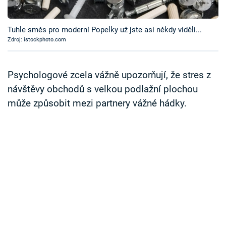
Časopis
Tuhle směs pro moderní Popelky už jste asi někdy viděli...
Sledujte prima+
Zdroj: istockphoto.com
Přihlášení
Psychologové zcela vážně upozorňují, že stres z
návštěvy obchodů s velkou podlažní plochou
může způsobit mezi partnery vážné hádky.
Sledujte nás