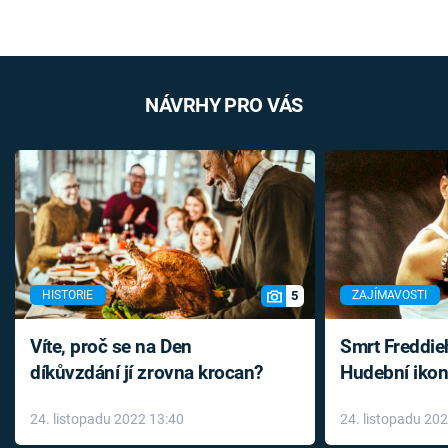
NÁVRHY PRO VÁS
5
HISTORIE
ZAJÍMAVOSTI
Víte, proč se na Den
Smrt Freddie
díkůvzdání jí zrovna krocan?
Hudební ikon
až do konce 
24. listopadu 2022 13:40
24. listopadu 20
léky