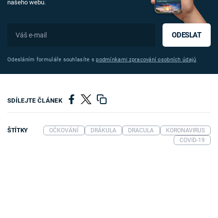
našeho webu.
ODESLAT
Odesláním formuláře souhlasíte s
podmínkami zpracování osobních údajů
SDÍLEJTE ČLÁNEK
ŠTÍTKY
OČKOVÁNÍ
DRÁKULA
DRACULA
KORONAVIRUS
COVID-19