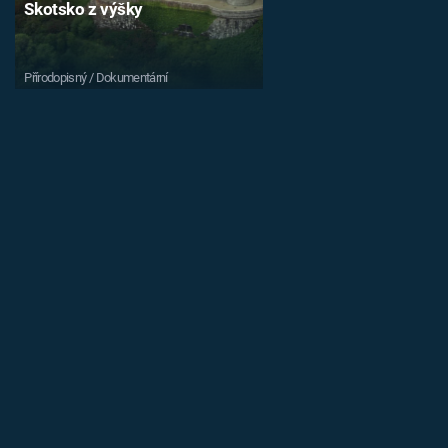
Skotsko z výšky
Přírodopisný / Dokumentární