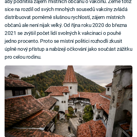
aby podnítila zájem místních občanů o vakcínu. Země totiž
sice na rozdíl od svých mnohých sousedů vakcíny zvládá
distribuovat poměrně slušnou rychlostí, zájem místních
občanů ale není nijak velký. Od října roku 2020 do března
2021 se zvýšil počet lidí svolných k vakcinaci o pouhé
jedno procento. Proto se místní politici rozhodli zkusit
úplně nový přístup a nabízejí očkování jako součást zážitku
pro celou rodinu.