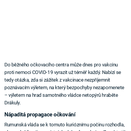
Do běžného očkovacího centra může dnes pro vakcínu
proti nemoci COVID-19 vyrazit už téměř každý. Nabízí se
tedy otázka, zda si zážitek z vakcinace nezpříjemnit
poznávacím výletem, na který bezpochyby nezapomenete
– výletem na hrad samotného vládce netopýrů hraběte
Drákuly.
Nápaditá propagace očkování
Rumunská vláda se k tomuto kurióznímu počinu rozhodla,