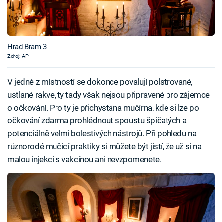
Hrad Bram 3
Zdroj: AP
V jedné z místností se dokonce povalují polstrované,
ustlané rakve, ty tady však nejsou připravené pro zájemce
o očkování. Pro ty je přichystána mučírna, kde si lze po
očkování zdarma prohlédnout spoustu špičatých a
potenciálně velmi bolestivých nástrojů. Při pohledu na
různorodé mučicí praktiky si můžete být jistí, že už si na
malou injekci s vakcínou ani nevzpomenete.