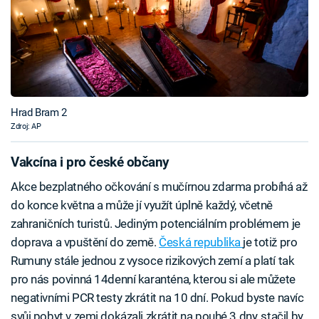
Hrad Bram 2
Zdroj: AP
Vakcína i pro české občany
Akce bezplatného očkování s mučírnou zdarma probíhá až
do konce května a může jí využít úplně každý, včetně
zahraničních turistů. Jediným potenciálním problémem je
doprava a vpuštění do země.
Česká republika
je totiž pro
Rumuny stále jednou z vysoce rizikových zemí a platí tak
pro nás povinná 14denní karanténa, kterou si ale můžete
negativními PCR testy zkrátit na 10 dní. Pokud byste navíc
svůj pobyt v zemi dokázali zkrátit na pouhé 3 dny, stačil by