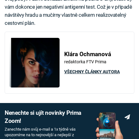
vám dokonce jen negativní antigenní test. Což je v případě
návštěvy hradu a mučírny vlastně celkem realizovatelný
cestovní plán.
Klára Ochmanová
redaktorka FTV Prima
VŠECHNY ČLÁNKY AUTORA
Nenechte si ujít novinky Prima
Zoom!
Zanechte nám svůj e-mail a 1x týdně vás
upozorníme na to nejnovější a nejlepší z