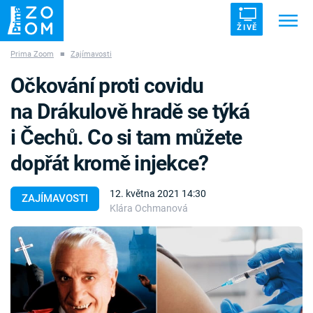
ŽIVĚ
Prima Zoom
■
Zajímavosti
Trendy:
ZRÁDCI
UFO
DRUHÁ SVĚTOVÁ VÁLKA
Očkování proti covidu
ZÁHADY
VETŘELCI DÁVNOVĚKU
na Drákulově hradě se týká
i Čechů. Co si tam můžete
dopřát kromě injekce?
Témata
12. května 2021 14:30
ZAJÍMAVOSTI
Klára Ochmanová
Témata
Pořady
TV Program