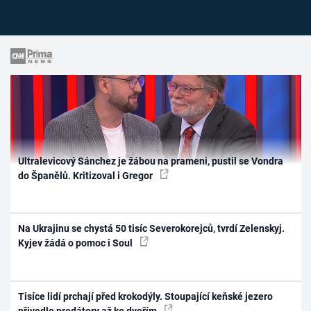
Ultralevicový Sánchez je žábou na prameni, pustil se Vondra
do Španělů. Kritizoval i Gregor
Na Ukrajinu se chystá 50 tisíc Severokorejců, tvrdí Zelenskyj.
Kyjev žádá o pomoc i Soul
Tisíce lidí prchají před krokodýly. Stoupající keňské jezero
přivedlo predátory až ke dveřím