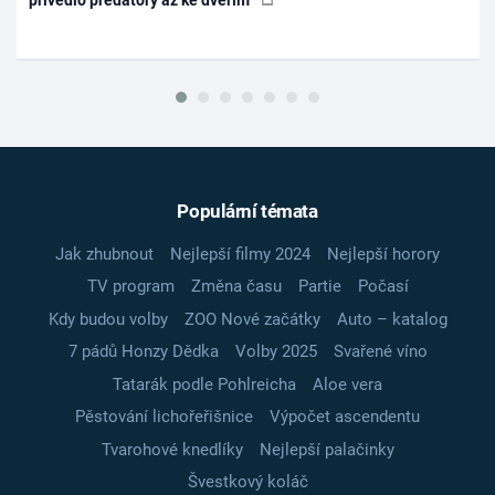
Populární témata
Jak zhubnout
Nejlepší filmy 2024
Nejlepší horory
TV program
Změna času
Partie
Počasí
Kdy budou volby
ZOO Nové začátky
Auto – katalog
7 pádů Honzy Dědka
Volby 2025
Svařené víno
Tatarák podle Pohlreicha
Aloe vera
Pěstování lichořeřišnice
Výpočet ascendentu
Tvarohové knedlíky
Nejlepší palačinky
Švestkový koláč