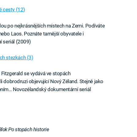
 cesty (12)
dou po nejkrásnějších místech na Zemi. Podíváte
nebo Laos. Poznáte tamější obyvatele i
 seriál (2009)
h stezkách (3)
 Fitzgerald se vydává ve stopách
i dobrodruzi objevující Nový Zéland. Stejně jako
vením… Novozélandský dokumentární seriál
Blok Po stopách historie