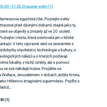
20.00–21.00 Ztracené světy (1)
Ramessova egyptská říše. Poznejte světy
ztracené před dávnými dobami, stejně jako ty,
které se objevily a zmizely až ve 20. století.
Poznejte i místa, která existovala jen v lidské
fantazii. V této výpravné sérii se seznámíte s
výdobytky stavitelství, technologie a kultury, o
eologických nálezů a o kterých podávají
íme lokality, v nichž vznikly, ale s pomocí
ou ve své někdejší kráse. Projděte se
Wallace, Jeruzalémem v dobách Ježíše Krista,
nebo Hitlerovo imaginární superměsto. Pojďte s
vládců…
II (1)