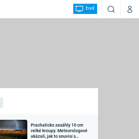
ŽIVĚ
Vyhledávání
Můj p
Prima+
ÁLKA
CNN Prima NEWS
Prima FRESH
Prima LIVING
LMY A
Prima Ženy
Prima LAJK
Prachaticko zasáhly 10 cm
osti
velké kroupy. Meteorologové
Sledujte nás
ukázali, jak to souvisí s