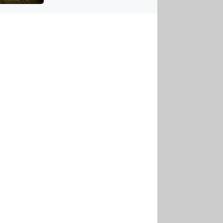
US
tornádem
RSUS
ZE A