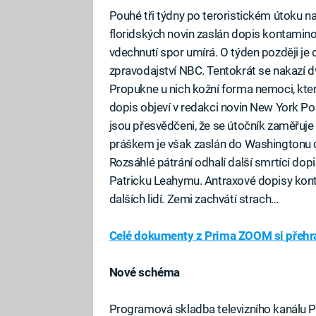
Pouhé tři týdny po teroristickém útoku 
floridských novin zaslán dopis kontamin
vdechnutí spor umírá. O týden později je 
zpravodajství NBC. Tentokrát se nakazí d
Propukne u nich kožní forma nemoci, která
dopis objeví v redakci novin New York Post
jsou přesvědčeni, že se útočník zaměřuj
práškem je však zaslán do Washingtonu
Rozsáhlé pátrání odhalí další smrtící d
Patricku Leahymu. Antraxové dopisy kon
dalších lidí. Zemi zachvátí strach…
Celé dokumenty z Prima ZOOM si přehra
Nové schéma
Programová skladba televizního kanálu 