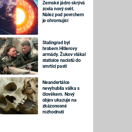
Zemské jádro skrývá
zcela nový svět.
Nález pod povrchem
je ohromující
Stalingrad byl
hrobem Hitlerovy
armády. Žukov vlákal
statisíce nacistů do
smrtící pasti
Neandertálce
nevyhubila válka s
člověkem. Nový
objev ukazuje na
zkázonosné
rozhodnutí