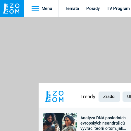
Menu
Témata
Pořady
TV Program
Cestování
Historie
HRADY A ZÁMKY
VIKINGOVÉ
HEDVÁBNÁ STEZKA
EPIDEMIE A
PANDEMIE
PŘÍRODA
STAROVĚKÝ EGYPT
Trendy:
Zrádci
U
Analýza DNA posledních
Druhá
Výročí
evropských neandrtálců
vyvrací teorii o tom, jak
světová válka