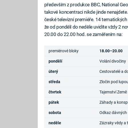
především z produkce BBC, National Geograp
takové koncentraci nikde jinde nenajdet
české televizní premiéře. 14 tematickýc
že od pondělí do neděle uvidíte vždy 2 n
20.00 do 22.00 hod. se zaměřením na:
premiérové bloky
18.00–20.00
pondělí
Volání divočiny
úterý
Cestovatelé a d
středa
Zločin pod lupo
čtvrtek
Tajemství Země 
pátek
Záhady a konsp
sobota
Odkaz dávných ci
neděle
Zázraky vědy a 