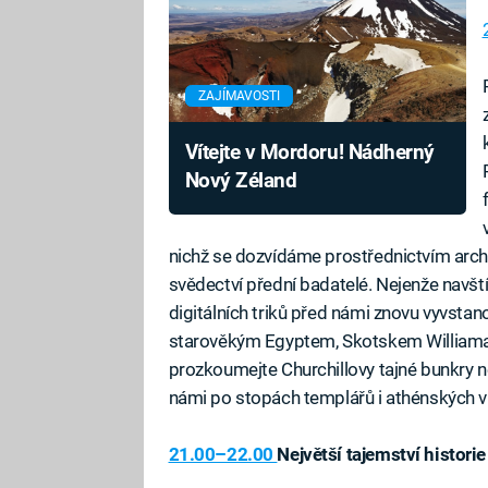
ZAJÍMAVOSTI
Vítejte v Mordoru! Nádherný
Nový Zéland
nichž se dozvídáme prostřednictvím arch
svědectví přední badatelé. Nejenže navštív
digitálních triků před námi znovu vyvstan
starověkým Egyptem, Skotskem Williama 
prozkoumejte Churchillovy tajné bunkry 
námi po stopách templářů i athénských 
21.00–22.00
Největší tajemství historie I