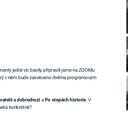
enty ještě víc bavily, připravili jsme na ZOOMu
terý v něm bude zasvěceno dvěma programovým
vatelé a dobrodruzi
a
Po stopách historie
. V
 čeká konkrétně?