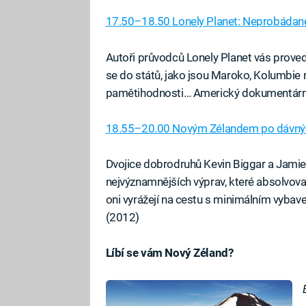
17.50–18.50 Lonely Planet: Neprobádané
Autoři průvodců Lonely Planet vás prove
se do států, jako jsou Maroko, Kolumbie 
pamětihodnosti… Americký dokumentární
18.55–20.00 Novým Zélandem po dávnýc
Dvojice dobrodruhů Kevin Biggar a Jamie
nejvýznamnějších výprav, které absolvoval
oni vyrážejí na cestu s minimálním vyba
(2012)
Líbí se vám Nový Zéland?