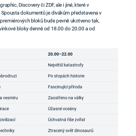
hic, Discovery či ZDF, ale i jiné, které v
e. Spousta dokumentů je divákům představena v
h premiérových bloků bude pevně ukotveno tak,
ovinkové bloky denně od 18.00 do 20.00 a od
20.00–22.00
Největší katastrofy
obrodruzi
Po stopách historie
u
Fascinující příroda
a vesmíru
Zaostřeno na války
irace
Úžasné oceány
vilizací
Úchvatná říše zvířat
techniky
Ztracený svět dinosaurů