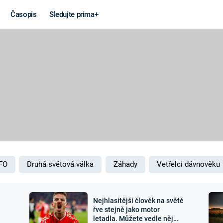
Časopis
Sledujte prima+
Věda a
Války
technika
STUDENÁ V
KORONAVIRUS
VÁLKA VE
VIETNAMU
VESMÍR
VÁLEČNÉ FI
MARS
SERIÁLY
FO
Druhá světová válka
Záhady
Vetřelci dávnověku
Nejhlasitější člověk na světě
Záhady a
Zajímav
řve stejně jako motor
letadla. Můžete vedle něj
konspirace