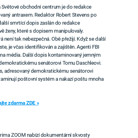
na Světové obchodní centrum je do redakce
ovaný antraxem. Redaktor Robert Stevens po
další smrtící dopis zaslán do redakce
vě ženy, které s dopisem manipulovaly.
 není tak nebezpečná. Obě přežijí. Když se další
e, je včas identifikován a zajištěn. Agenti FBI
e na média. Další dopis kontaminovaný jemným
 demokratickému senátorovi Tomu Daschleovi.
opis, adresovaný demokratickému senátorovi
taminují poštovní systém a nakazí poštu mnoha
jte zdarma ZDE »
Prima ZOOM nabízí dokumentární skvosty