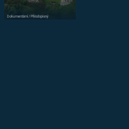
Dokumentární / Přírodopisný