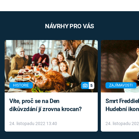
NÁVRHY PRO VÁS
5
HISTORIE
ZAJÍMAVOSTI
Víte, proč se na Den
Smrt Freddie
díkůvzdání jí zrovna krocan?
Hudební ikon
až do konce 
24. listopadu 2022 13:40
24. listopadu 20
léky