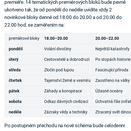
premiéře. 14 tematických premiérových bloků bude pevně
ukotveno tak, že od pondělí do neděle uvidíte vždy 2
novinkové bloky denně od 18.00 do 20.00 a od 20.00 do
22.00 hod. se zaměřením na:
premiérové bloky
18.00–20.00
20.00–22.00
pondělí
Volání divočiny
Největší katastrofy
úterý
Cestovatelé a dobrodruzi
Po stopách historie
středa
Zločin pod lupou
Fascinující příroda
čtvrtek
Tajemství Země a vesmíru
Zaostřeno na války
pátek
Záhady a konspirace
Úžasné oceány
sobota
Odkaz dávných civilizací
Úchvatná říše zvířa
neděle
Zázraky vědy a techniky
Ztracený svět dino
Po postupném přechodu na nové schéma bude celodenní