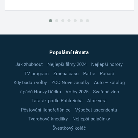
Populární témata
Jak zhubnout
Nejlepší filmy 2024
Nejlepší horory
TV program
Změna času
Partie
Počasí
Kdy budou volby
ZOO Nové začátky
Auto – katalog
7 pádů Honzy Dědka
Volby 2025
Svařené víno
Tatarák podle Pohlreicha
Aloe vera
Pěstování lichořeřišnice
Výpočet ascendentu
Tvarohové knedlíky
Nejlepší palačinky
Švestkový koláč