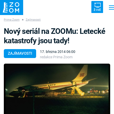
ŽIVĚ
Prima Zoom
■
Zajímavosti
Trendy:
ZRÁDCI
UFO
DRUHÁ SVĚTOVÁ VÁLKA
ZÁHADY
Nový seriál na ZOOMu: Letecké
VETŘELCI DÁVNOVĚKU
katastrofy jsou tady!
17. března 2014 06:00
ZAJÍMAVOSTI
redakce Prima Zoom
Témata
Témata
Pořady
TV Program