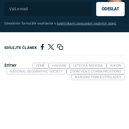
ODESLAT
Odesláním formuláře souhlasíte s
podmínkami zpracování osobních údajů
SDÍLEJTE ČLÁNEK
ŠTÍTKY
ZEMĚ
HAVÁRIE
LETECKÁ NEHODA
YUKON
NATIONAL GEOGRAPHIC SOCIETY
ZOOM VIDEO COMMUNICATIONS
NÁRODNÍ PARK EVERGLADES