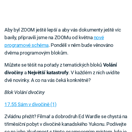
Aby byl ZOOM ještě lepší a aby vás dokumenty ještě víc
bavily, připravili jsme na ZOOMu od května
nové
programové schéma
. Pondělí v něm bude věnováno
dvěma programovým blokům.
Můžete se těšit na pořady z tematických bloků
Volání
divočiny
a
Největší katastrofy
. V každém z nich uvidíte
dvě novinky. A co na vás čeká konkrétně?
Blok Volání divočiny
17.55 Sám v divočině (1)
Zvládnu přežít? Filmař a dobrodruh Ed Wardle se chystá na
tříměsíční pobyt v divočině kanadského Yukonu. Podívejte
se na jeho zkušenost s tímto osamoceným místem, kde je