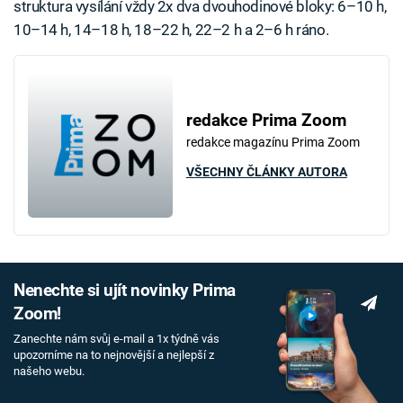
struktura vysílání vždy 2x dva dvouhodinové bloky: 6–10 h,
10–14 h, 14–18 h, 18–22 h, 22–2 h a 2–6 h ráno.
redakce Prima Zoom
redakce magazínu Prima Zoom
VŠECHNY ČLÁNKY AUTORA
Nenechte si ujít novinky Prima
Zoom!
Zanechte nám svůj e-mail a 1x týdně vás
upozorníme na to nejnovější a nejlepší z
našeho webu.