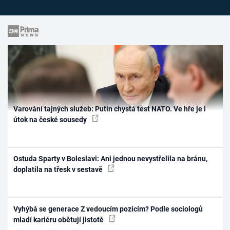
Varování tajných služeb: Putin chystá test NATO. Ve hře je i
útok na české sousedy
Ostuda Sparty v Boleslavi: Ani jednou nevystřelila na bránu,
doplatila na třesk v sestavě
Vyhýbá se generace Z vedoucím pozicím? Podle sociologů
mladí kariéru obětují jistotě