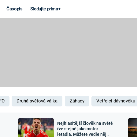
Časopis
Sledujte prima+
Věda a
Války
technika
STUDENÁ V
KORONAVIRUS
VÁLKA VE
VIETNAMU
VESMÍR
VÁLEČNÉ FI
MARS
SERIÁLY
FO
Druhá světová válka
Záhady
Vetřelci dávnověku
Nejhlasitější člověk na světě
Záhady a
Zajímav
řve stejně jako motor
letadla. Můžete vedle něj
konspirace