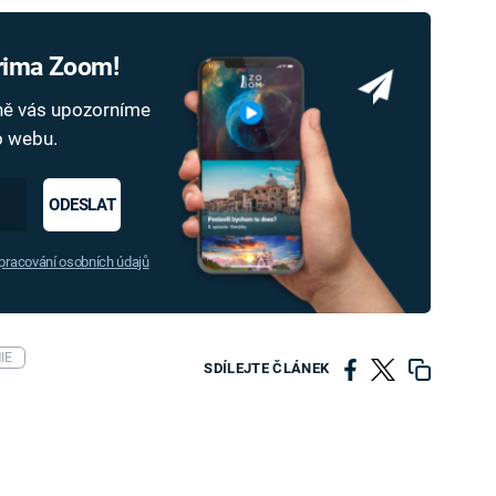
Prima Zoom!
dně vás upozorníme
ho webu.
ODESLAT
racování osobních údajů
IE
SDÍLEJTE ČLÁNEK