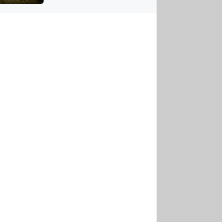
US
tornádem
RSUS
ZE A