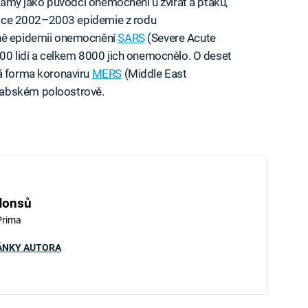
 známy jako původci onemocnění u zvířat a ptáků,
V roce 2002–2003 epidemie z rodu
íně epidemii onemocnění
SARS
(Severe Acute
800 lidí a celkem 8000 jich onemocnělo. O deset
vá forma koronaviru
MERS
(Middle East
rabském poloostrově.
Honsů
Prima
ÁNKY AUTORA