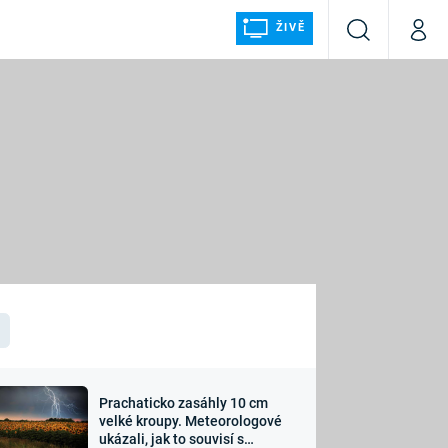
ŽIVĚ
Vyhledávání
Můj p
Prima+
ÁLKA
CNN Prima NEWS
Prima FRESH
Prima LIVING
LMY A
Prima Ženy
Prima LAJK
Prachaticko zasáhly 10 cm
osti
velké kroupy. Meteorologové
Sledujte nás
ukázali, jak to souvisí s