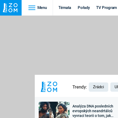
Menu
Témata
Pořady
TV Program
Cestování
Historie
HRADY A ZÁMKY
VIKINGOVÉ
HEDVÁBNÁ STEZKA
EPIDEMIE A
PANDEMIE
PŘÍRODA
STAROVĚKÝ EGYPT
Trendy:
Zrádci
U
Analýza DNA posledních
Druhá
Výročí
evropských neandrtálců
vyvrací teorii o tom, jak
světová válka