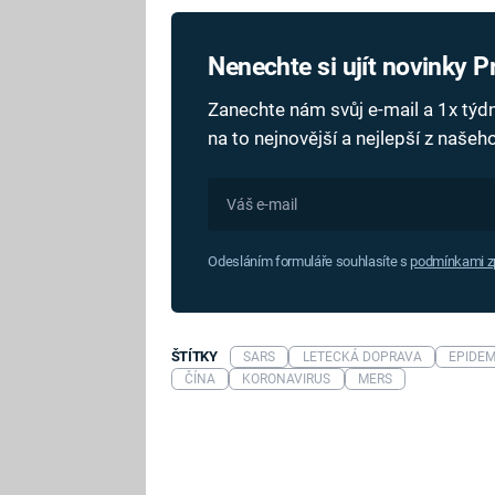
Nenechte si ujít novinky 
Zanechte nám svůj e-mail a 1x tý
na to nejnovější a nejlepší z naše
Odesláním formuláře souhlasíte s
podmínkami zp
ŠTÍTKY
SARS
LETECKÁ DOPRAVA
EPIDEM
ČÍNA
KORONAVIRUS
MERS