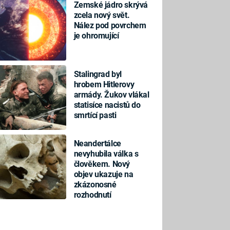
Zemské jádro skrývá
zcela nový svět.
Nález pod povrchem
je ohromující
Stalingrad byl
hrobem Hitlerovy
armády. Žukov vlákal
statisíce nacistů do
smrtící pasti
Neandertálce
nevyhubila válka s
člověkem. Nový
objev ukazuje na
zkázonosné
rozhodnutí