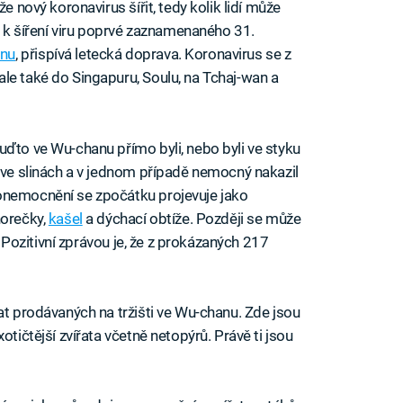
e nový koronavirus šířit, tedy kolik lidí může
že k šíření viru poprvé zaznamenaného 31.
anu
, přispívá letecká doprava. Koronavirus se z
le také do Singapuru, Soulu, na Tchaj-wan a
uďto ve Wu-chanu přímo byli, nebo byli ve styku
n ve slinách a v jednom případě nemocný nakazil
onemocnění se zpočátku projevuje jako
horečky,
kašel
a dýchací obtíže. Později se může
n. Pozitivní zprávou je, že z prokázaných 217
at prodávaných na tržišti ve Wu-chanu. Zde jsou
otičtější zvířata včetně netopýrů. Právě ti jsou