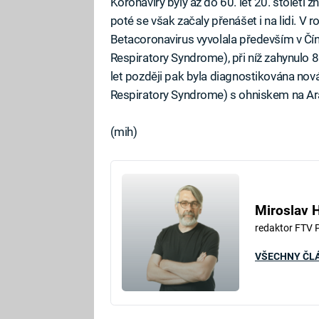
Koronaviry byly až do 60. let 20. století
poté se však začaly přenášet i na lidi. 
Betacoronavirus vyvolala především v Č
Respiratory Syndrome), při níž zahynulo 
let později pak byla diagnostikována no
Respiratory Syndrome) s ohniskem na A
(mih)
Miroslav 
redaktor FTV 
VŠECHNY ČL