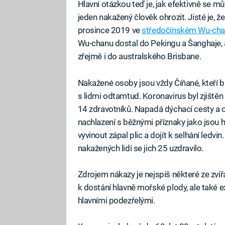
Hlavní otázkou teď je, jak efektivně se můž
jeden nakažený člověk ohrozit. Jisté je, 
prosince 2019 ve
středočínském Wu-ch
Wu-chanu dostal do Pekingu a Šanghaje, a
zřejmě i do australského Brisbane.
Nakažené osoby jsou vždy Číňané, kteří b
s lidmi odtamtud. Koronavirus byl zjiště
14 zdravotníků. Napadá dýchací cesty a 
nachlazení s běžnými příznaky jako jsou 
vyvinout zápal plic a dojít k selhání ledvi
nakažených lidí se jich 25 uzdravilo.
Zdrojem nákazy je nejspíš některé ze zvíř
k dostání hlavně mořské plody, ale také ex
hlavními podezřelými.