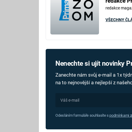
redakce P
redakce maga
VŠECHNY ČL
Nenechte si ujít novinky 
Zanechte nám svůj e-mail a 1x tý
na to nejnovější a nejlepší z naše
Odesláním formuláře souhlasíte s
podmínkami zp