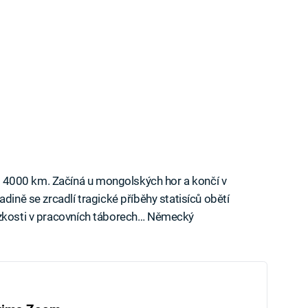
řes 4000 km. Začíná u mongolských hor a končí v
dině se zrcadlí tragické příběhy statisíců obětí
í blízkosti v pracovních táborech… Německý