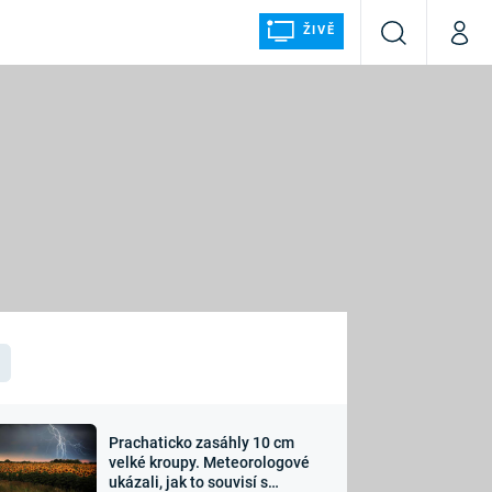
ŽIVĚ
Vyhledávání
Můj p
Prima+
ÁLKA
CNN Prima NEWS
Prima FRESH
Prima LIVING
LMY A
Prima Ženy
Prima LAJK
Prachaticko zasáhly 10 cm
osti
velké kroupy. Meteorologové
Sledujte nás
ukázali, jak to souvisí s