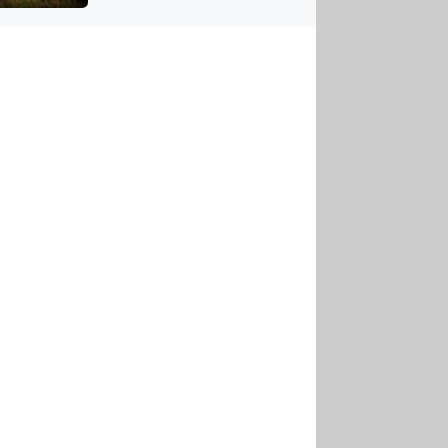
US
tornádem
RSUS
ZE A