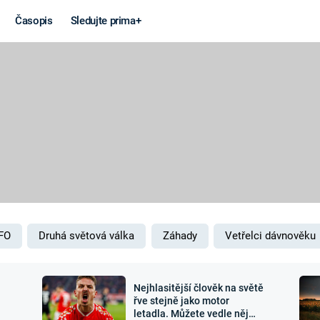
Časopis
Sledujte prima+
Věda a
Války
technika
STUDENÁ V
KORONAVIRUS
VÁLKA VE
VIETNAMU
VESMÍR
VÁLEČNÉ FI
MARS
SERIÁLY
FO
Druhá světová válka
Záhady
Vetřelci dávnověku
Nejhlasitější člověk na světě
Záhady a
Zajímav
řve stejně jako motor
letadla. Můžete vedle něj
konspirace