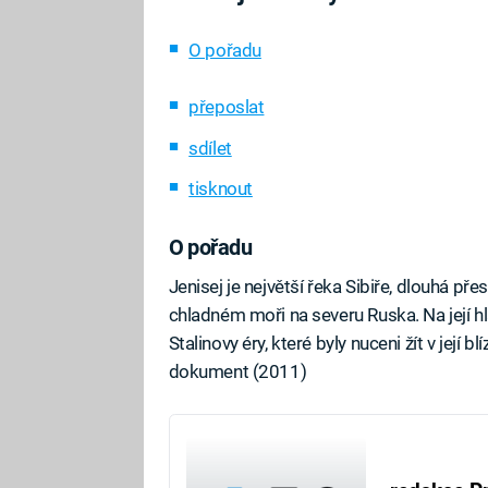
O pořadu
přeposlat
sdílet
tisknout
O pořadu
Jenisej je největší řeka Sibiře, dlouhá p
chladném moři na severu Ruska. Na její hla
Stalinovy éry, které byly nuceni žít v jej
dokument (2011)