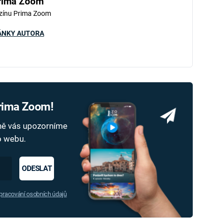
rima Zoom
zínu Prima Zoom
ÁNKY AUTORA
Prima Zoom!
dně vás upozorníme
ho webu.
ODESLAT
racování osobních údajů