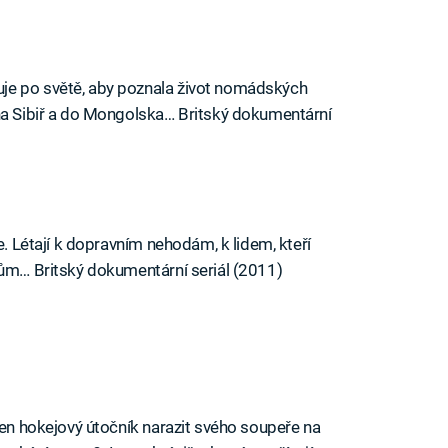
je po světě, aby poznala život nomádských
 na Sibiř a do Mongolska… Britský dokumentární
e. Létají k dopravním nehodám, k lidem, kteří
dům… Britský dokumentární seriál (2011)
iled to fetch
pen hokejový útočník narazit svého soupeře na