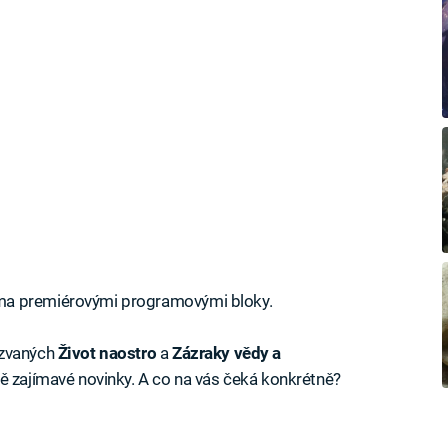
ma premiérovými programovými bloky.
azvaných
Život naostro
a
Zázraky vědy a
ě zajímavé novinky. A co na vás čeká konkrétně?