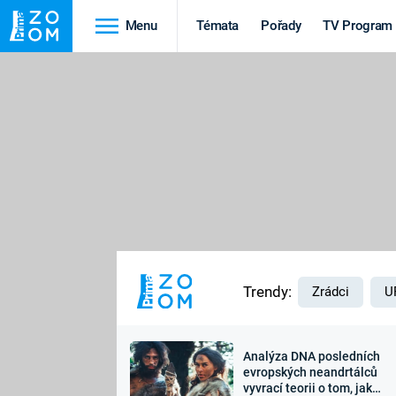
Menu
Témata
Pořady
TV Program
Cestování
Historie
HRADY A ZÁMKY
VIKINGOVÉ
HEDVÁBNÁ STEZKA
EPIDEMIE A
PANDEMIE
PŘÍRODA
STAROVĚKÝ EGYPT
Trendy:
Zrádci
U
Analýza DNA posledních
Druhá
Výročí
evropských neandrtálců
vyvrací teorii o tom, jak
světová válka