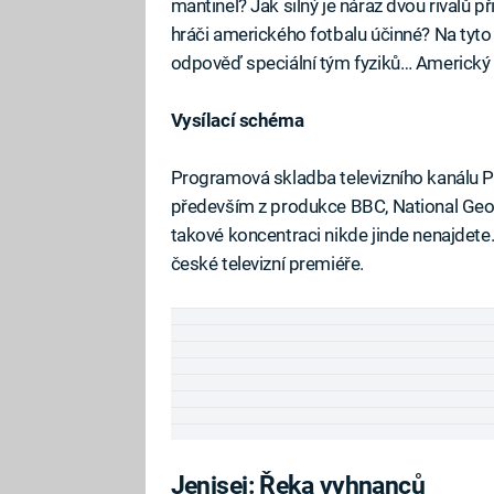
mantinel? Jak silný je náraz dvou rivalů p
hráči amerického fotbalu účinné? Na tyto
odpověď speciální tým fyziků… Americk
Vysílací schéma
Programová skladba televizního kanálu 
především z produkce BBC, National Geograp
takové koncentraci nikde jinde nenajdet
české televizní premiéře.
Jenisej: Řeka vyhnanců