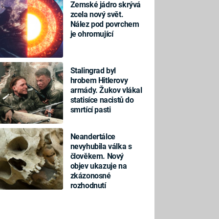
Zemské jádro skrývá
zcela nový svět.
Nález pod povrchem
je ohromující
Stalingrad byl
hrobem Hitlerovy
armády. Žukov vlákal
statisíce nacistů do
smrtící pasti
Neandertálce
nevyhubila válka s
člověkem. Nový
objev ukazuje na
zkázonosné
rozhodnutí