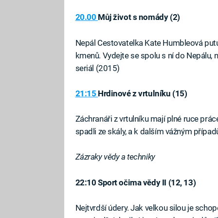
20.00
Můj život s nomády (2)
Nepál Cestovatelka Kate Humbleová putu
kmenů. Vydejte se spolu s ní do Nepálu,
seriál (2015)
21:15
Hrdinové z vrtulníku (15)
Záchranáři z vrtulníku mají plné ruce prác
spadli ze skály, a k dalším vážným přípa
Zázraky vědy a techniky
Fa
22:10 Sport očima vědy II (12, 13)
Nejtvrdší údery. Jak velkou silou je scho