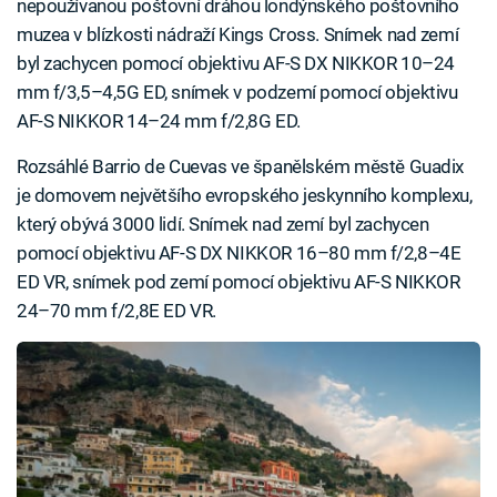
nepoužívanou poštovní dráhou londýnského poštovního
muzea v blízkosti nádraží Kings Cross. Snímek nad zemí
byl zachycen pomocí objektivu AF-S DX NIKKOR 10–24
mm f/3,5–4,5G ED, snímek v podzemí pomocí objektivu
AF-S NIKKOR 14–24 mm f/2,8G ED.
Rozsáhlé Barrio de Cuevas ve španělském městě Guadix
je domovem největšího evropského jeskynního komplexu,
který obývá 3000 lidí. Snímek nad zemí byl zachycen
pomocí objektivu AF-S DX NIKKOR 16–80 mm f/2,8–4E
ED VR, snímek pod zemí pomocí objektivu AF-S NIKKOR
24–70 mm f/2,8E ED VR.