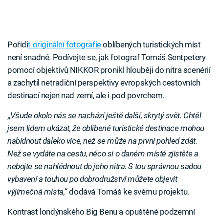
Pořídi
t originální fotografie
oblíbených turistických míst
není snadné. Podívejte se, jak fotograf Tomáš Sentpetery
pomocí objektivů NIKKOR pronikl hlouběji do nitra scenérií
a zachytil netradiční perspektivy evropských cestovních
destinací nejen nad zemí, ale i pod povrchem.
„
Všude okolo nás se nachází ještě další, skrytý svět. Chtěl
jsem lidem ukázat, že oblíbené turistické destinace mohou
nabídnout daleko více, než se může na první pohled zdát.
Než se vydáte na cestu, něco si o daném místě zjistěte a
nebojte se nahlédnout do jeho nitra. S tou správnou sadou
vybavení a touhou po dobrodružství můžete objevit
výjimečná místa,
“ dodává Tomáš ke svému projektu.
Kontrast londýnského Big Benu a opuštěné podzemní