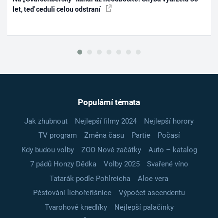
let, teď ceduli celou odstraní
Populární témata
Jak zhubnout
Nejlepší filmy 2024
Nejlepší horory
TV program
Změna času
Partie
Počasí
Kdy budou volby
ZOO Nové začátky
Auto – katalog
7 pádů Honzy Dědka
Volby 2025
Svařené víno
Tatarák podle Pohlreicha
Aloe vera
Pěstování lichořeřišnice
Výpočet ascendentu
Tvarohové knedlíky
Nejlepší palačinky