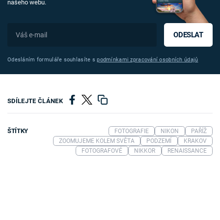
našeho webu.
ODESLAT
Odesláním formuláře souhlasíte s
podmínkami zpracování osobních údajů
SDÍLEJTE ČLÁNEK
ŠTÍTKY
FOTOGRAFIE
NIKON
PAŘÍŽ
ZOOMUJEME KOLEM SVĚTA
PODZEMÍ
KRAKOV
FOTOGRAFOVÉ
NIKKOR
RENAISSANCE