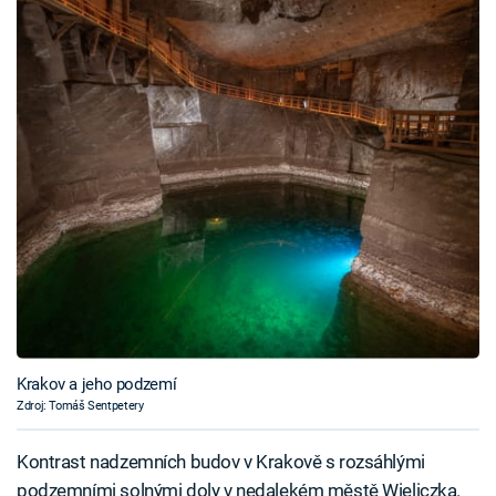
Krakov a jeho podzemí
Zdroj: Tomáš Sentpetery
Kontrast nadzemních budov v Krakově s rozsáhlými
podzemními solnými doly v nedalekém městě Wieliczka.