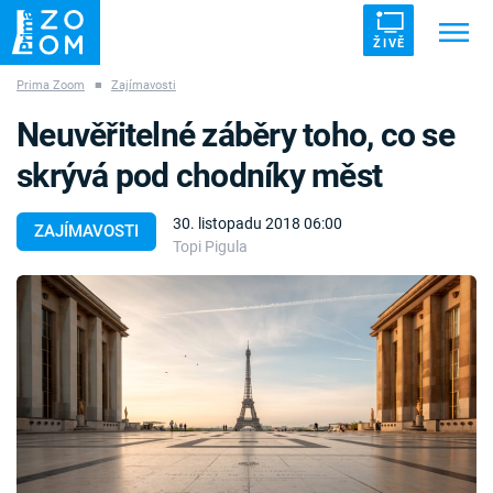
ŽIVĚ
Prima Zoom
■
Zajímavosti
Trendy:
ZRÁDCI
UFO
DRUHÁ SVĚTOVÁ VÁLKA
Neuvěřitelné záběry toho, co se
ZÁHADY
VETŘELCI DÁVNOVĚKU
skrývá pod chodníky měst
30. listopadu 2018 06:00
ZAJÍMAVOSTI
Topi Pigula
Témata
Témata
Pořady
TV Program