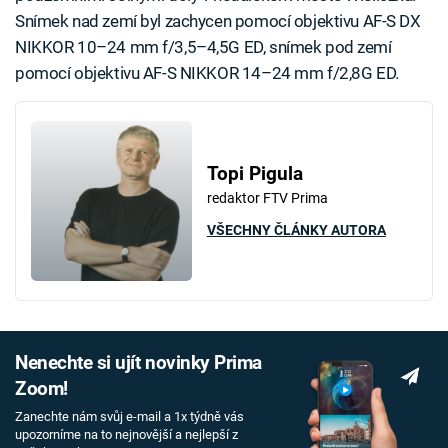
Snímek nad zemí byl zachycen pomocí objektivu AF-S DX
NIKKOR 10–24 mm f/3,5–4,5G ED, snímek pod zemí
pomocí objektivu AF-S NIKKOR 14–24 mm f/2,8G ED.
Topi Pigula
redaktor FTV Prima
VŠECHNY ČLÁNKY AUTORA
Nenechte si ujít novinky Prima
Zoom!
Zanechte nám svůj e-mail a 1x týdně vás
upozorníme na to nejnovější a nejlepší z