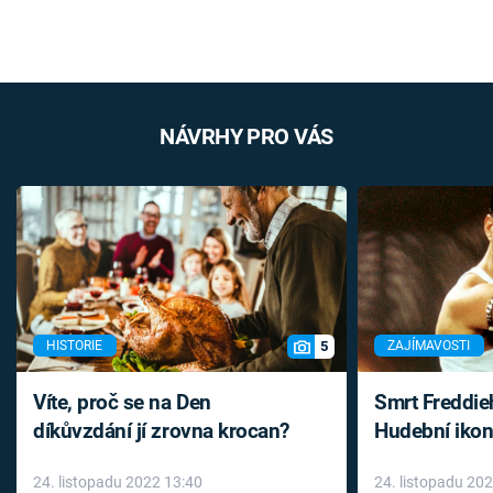
NÁVRHY PRO VÁS
5
HISTORIE
ZAJÍMAVOSTI
Víte, proč se na Den
Smrt Freddie
díkůvzdání jí zrovna krocan?
Hudební ikon
až do konce 
24. listopadu 2022 13:40
24. listopadu 20
léky