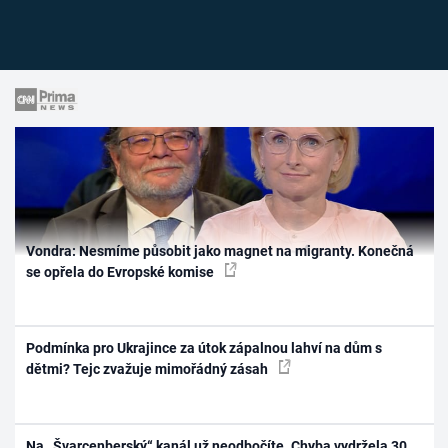
Vondra: Nesmíme působit jako magnet na migranty. Konečná
se opřela do Evropské komise
Podmínka pro Ukrajince za útok zápalnou lahví na dům s
dětmi? Tejc zvažuje mimořádný zásah
Na „Švarcenberský“ kanál už neodbočíte. Chyba vydržela 30