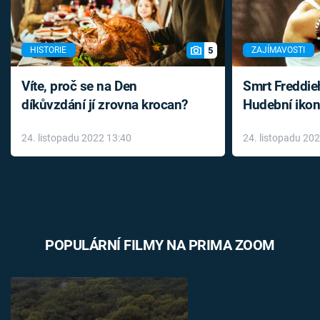
5
HISTORIE
ZAJÍMAVOSTI
Víte, proč se na Den
Smrt Freddie
díkůvzdání jí zrovna krocan?
Hudební ikon
až do konce 
24. listopadu 2022 13:40
24. listopadu 20
léky
POPULÁRNÍ FILMY NA PRIMA ZOOM