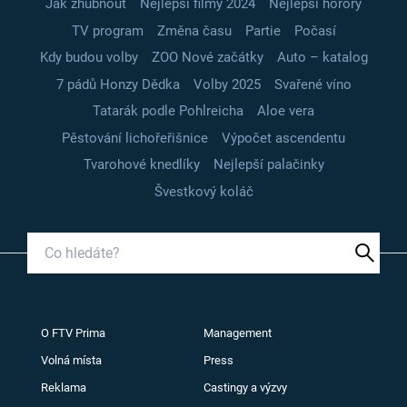
Jak zhubnout
Nejlepší filmy 2024
Nejlepší horory
TV program
Změna času
Partie
Počasí
Kdy budou volby
ZOO Nové začátky
Auto – katalog
7 pádů Honzy Dědka
Volby 2025
Svařené víno
Tatarák podle Pohlreicha
Aloe vera
Pěstování lichořeřišnice
Výpočet ascendentu
Tvarohové knedlíky
Nejlepší palačinky
Švestkový koláč
O FTV Prima
Management
Volná místa
Press
Reklama
Castingy a výzvy