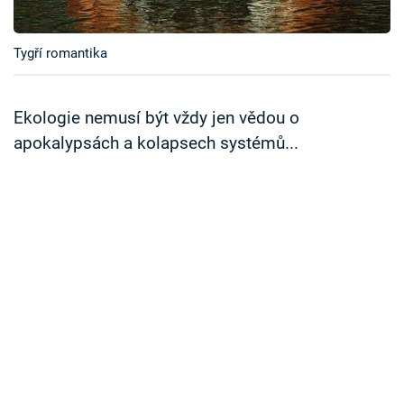
Časopis
Tygří romantika
Sledujte prima+
Přihlášení
Ekologie nemusí být vždy jen vědou o
apokalypsách a kolapsech systémů...
Sledujte nás