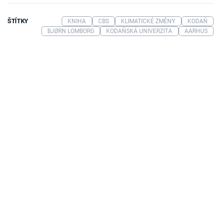
ŠTÍTKY
KNIHA
CBS
KLIMATICKÉ ZMĚNY
KODAŇ
BJØRN LOMBORG
KODAŇSKÁ UNIVERZITA
AARHUS