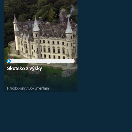
PŘEHRÁT
Skotsko z výšky
Přírodopisný / Dokumentární