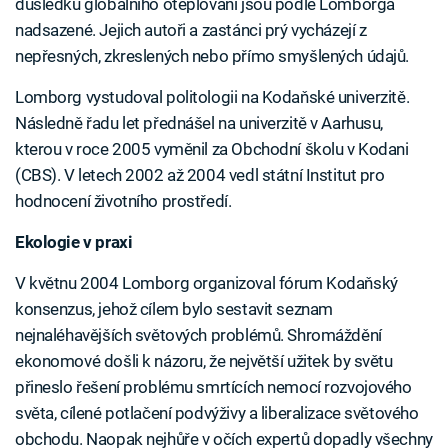
důsledků globálního oteplování jsou podle Lomborga
nadsazené. Jejich autoři a zastánci prý vycházejí z
nepřesných, zkreslených nebo přímo smyšlených údajů.
Lomborg vystudoval politologii na Kodaňské univerzitě.
Následně řadu let přednášel na univerzitě v Aarhusu,
kterou v roce 2005 vyměnil za Obchodní školu v Kodani
(CBS). V letech 2002 až 2004 vedl státní Institut pro
hodnocení životního prostředí.
Ekologie v praxi
V květnu 2004 Lomborg organizoval fórum Kodaňský
konsenzus, jehož cílem bylo sestavit seznam
nejnaléhavějších světových problémů. Shromáždění
ekonomové došli k názoru, že největší užitek by světu
přineslo řešení problému smrtících nemocí rozvojového
světa, cílené potlačení podvýživy a liberalizace světového
obchodu. Naopak nejhůře v očích expertů dopadly všechny