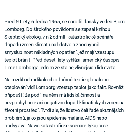
Před 50 lety, 6. ledna 1965, se narodil dánský vědec Björn
Lomborg. Do širokého povědomí se zapsal knihou
Skeptický ekolog, v níž odmítl katastrofické scénáře
dopadu změn klimatu na lidstvo a zpochybnil
smysluplnost nákladných opatření, jež mají vzestupu
teplot bránit. Před deseti lety vyhlásil americký časopis
Time Lomborga jedním ze sta nejvlivnějších lidí světa.
Na rozdíl od radikálních odpůrců teorie globálního
oteplování vidí Lomborg vzestup teplot jako fakt. Rovněž
připouští, že podíl na něm má lidská činnost a
nezpochybňuje ani negativní dopad klimatických změn na
životní prostředí. Tvrdí ale, že lidstvo čelí řadě akutnějších
problémů, jako jsou epidemie malárie, AIDS nebo
podvýživa. Navíc katastrofické scénáře týkající se