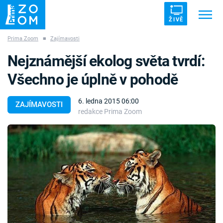
ŽIVĚ
Prima Zoom
■
Zajímavosti
Trendy:
ZRÁDCI
UFO
DRUHÁ SVĚTOVÁ VÁLKA
Nejznámější ekolog světa tvrdí:
ZÁHADY
VETŘELCI DÁVNOVĚKU
Všechno je úplně v pohodě
6. ledna 2015 06:00
ZAJÍMAVOSTI
redakce Prima Zoom
Témata
Témata
Pořady
TV Program