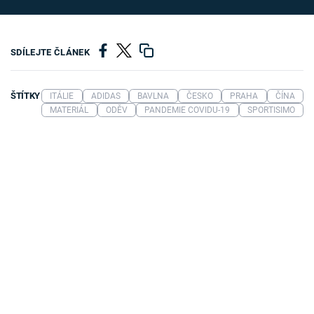
SDÍLEJTE ČLÁNEK
ŠTÍTKY
ITÁLIE
ADIDAS
BAVLNA
ČESKO
PRAHA
ČÍNA
MATERIÁL
ODĚV
PANDEMIE COVIDU-19
SPORTISIMO