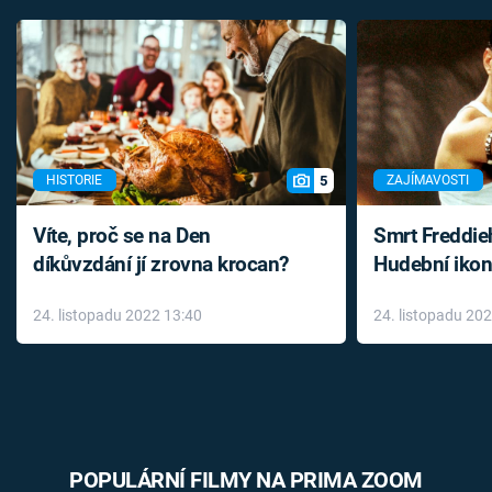
5
HISTORIE
ZAJÍMAVOSTI
Víte, proč se na Den
Smrt Freddie
díkůvzdání jí zrovna krocan?
Hudební ikon
až do konce 
24. listopadu 2022 13:40
24. listopadu 20
léky
POPULÁRNÍ FILMY NA PRIMA ZOOM