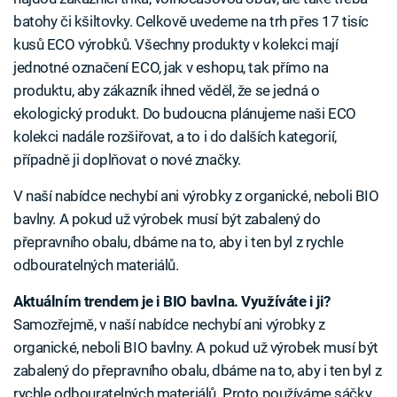
batohy či kšiltovky. Celkově uvedeme na trh přes 17 tisíc
kusů ECO výrobků. Všechny produkty v kolekci mají
jednotné označení ECO, jak v eshopu, tak přímo na
produktu, aby zákazník ihned věděl, že se jedná o
ekologický produkt. Do budoucna plánujeme naši ECO
kolekci nadále rozšiřovat, a to i do dalších kategorií,
případně ji doplňovat o nové značky.
V naší nabídce nechybí ani výrobky z organické, neboli BIO
bavlny. A pokud už výrobek musí být zabalený do
přepravního obalu, dbáme na to, aby i ten byl z rychle
odbouratelných materiálů.
Aktuálním trendem je i BIO bavlna. Využíváte i ji?
Samozřejmě, v naší nabídce nechybí ani výrobky z
organické, neboli BIO bavlny. A pokud už výrobek musí být
zabalený do přepravního obalu, dbáme na to, aby i ten byl z
rychle odbouratelných materiálů. Proto používáme sáčky,