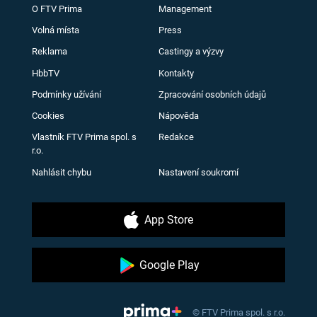
O FTV Prima
Management
Volná místa
Press
Reklama
Castingy a výzvy
HbbTV
Kontakty
Podmínky užívání
Zpracování osobních údajů
Cookies
Nápověda
Vlastník FTV Prima spol. s
Redakce
r.o.
Nahlásit chybu
Nastavení soukromí
App Store
Google Play
© FTV Prima spol. s r.o.