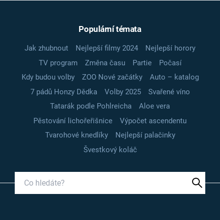
Populární témata
Jak zhubnout
Nejlepší filmy 2024
Nejlepší horory
TV program
Změna času
Partie
Počasí
Kdy budou volby
ZOO Nové začátky
Auto – katalog
7 pádů Honzy Dědka
Volby 2025
Svařené víno
Tatarák podle Pohlreicha
Aloe vera
Pěstování lichořeřišnice
Výpočet ascendentu
Tvarohové knedlíky
Nejlepší palačinky
Švestkový koláč