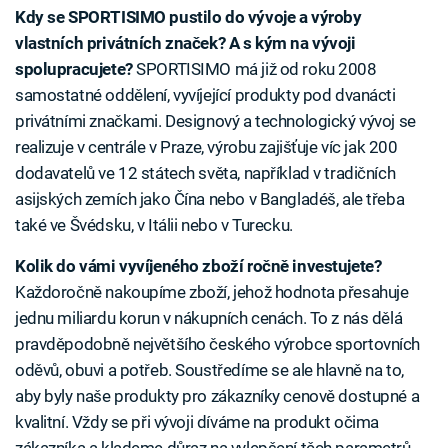
Kdy se SPORTISIMO pustilo do vývoje a výroby
vlastních privátních značek? A s kým na vývoji
spolupracujete?
SPORTISIMO má již od roku 2008
samostatné oddělení, vyvíjející produkty pod dvanácti
privátními značkami. Designový a technologický vývoj se
realizuje v centrále v Praze, výrobu zajišťuje víc jak 200
dodavatelů ve 12 státech světa, například v tradičních
asijských zemích jako Čína nebo v Bangladéš, ale třeba
také ve Švédsku, v Itálii nebo v Turecku.
Kolik do vámi vyvíjeného zboží ročně investujete?
Každoročně nakoupíme zboží, jehož hodnota přesahuje
jednu miliardu korun v nákupních cenách. To z nás dělá
pravděpodobně největšího českého výrobce sportovních
oděvů, obuvi a potřeb. Soustředíme se ale hlavně na to,
aby byly naše produkty pro zákazníky cenově dostupné a
kvalitní. Vždy se při vývoji díváme na produkt očima