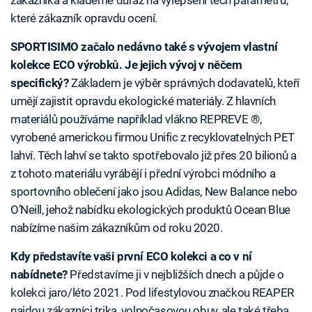
zákazníka a klademe důraz na vylepšení těch parametrů,
které zákazník opravdu ocení.
SPORTISIMO začalo nedávno také s vývojem vlastní
kolekce ECO výrobků. Je jejich vývoj v něčem
specifický?
Základem je výběr správných dodavatelů, kteří
umějí zajistit opravdu ekologické materiály. Z hlavních
materiálů používáme například vlákno REPREVE ®,
vyrobené americkou firmou Unific z recyklovatelných PET
lahví. Těch lahví se takto spotřebovalo již přes 20 bilionů a
z tohoto materiálu vyrábějí i přední výrobci módního a
sportovního oblečení jako jsou Adidas, New Balance nebo
O’Neill, jehož nabídku ekologických produktů Ocean Blue
nabízíme našim zákazníkům od roku 2020.
Kdy představíte vaši první ECO kolekci a co v ní
nabídnete?
Představíme ji v nejbližších dnech a půjde o
kolekci jaro/léto 2021. Pod lifestylovou značkou REAPER
najdou zákazníci trika, volnočasovou obuv, ale také třeba