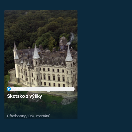
PŘEHRÁT
Skotsko z výšky
Přírodopisný / Dokumentární