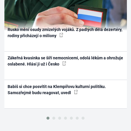
Rusko mění osudy zmizelých vojáků. Z padlých dělá dezertéry,
rodiny přicházejí o miliony
Zákeřná kvasinka se šíří nemocnicemi, odolá lékům a ohrožuje
oslabené. Hlásí ji už i Česko
Babiš si chce posvítit na Klempířovu kulturní politiku.
Samozřejmě budu reagovat, uvedl