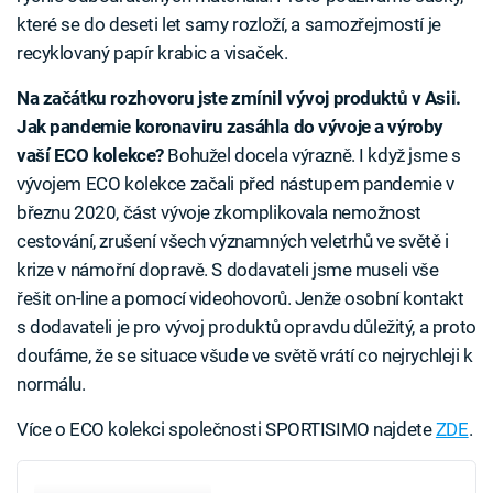
které se do deseti let samy rozloží, a samozřejmostí je
recyklovaný papír krabic a visaček.
Na začátku rozhovoru jste zmínil vývoj produktů v Asii.
Jak pandemie koronaviru zasáhla do vývoje a výroby
vaší ECO kolekce?
Bohužel docela výrazně. I když jsme s
vývojem ECO kolekce začali před nástupem pandemie v
březnu 2020, část vývoje zkomplikovala nemožnost
cestování, zrušení všech významných veletrhů ve světě i
krize v námořní dopravě. S dodavateli jsme museli vše
řešit on-line a pomocí videohovorů. Jenže osobní kontakt
s dodavateli je pro vývoj produktů opravdu důležitý, a proto
doufáme, že se situace všude ve světě vrátí co nejrychleji k
normálu.
Více o ECO kolekci společnosti SPORTISIMO najdete
ZDE
.