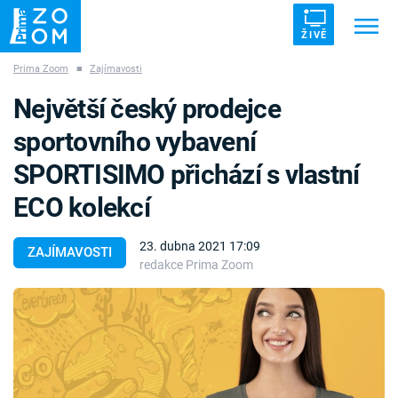
ŽIVĚ
Prima Zoom
■
Zajímavosti
Trendy:
ZRÁDCI
UFO
DRUHÁ SVĚTOVÁ VÁLKA
Největší český prodejce
ZÁHADY
VETŘELCI DÁVNOVĚKU
sportovního vybavení
SPORTISIMO přichází s vlastní
ECO kolekcí
Témata
23. dubna 2021 17:09
ZAJÍMAVOSTI
redakce Prima Zoom
Témata
Pořady
TV Program