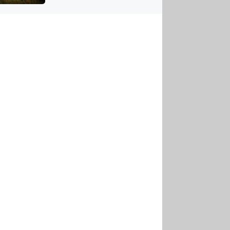
US
tornádem
RSUS
ZE A