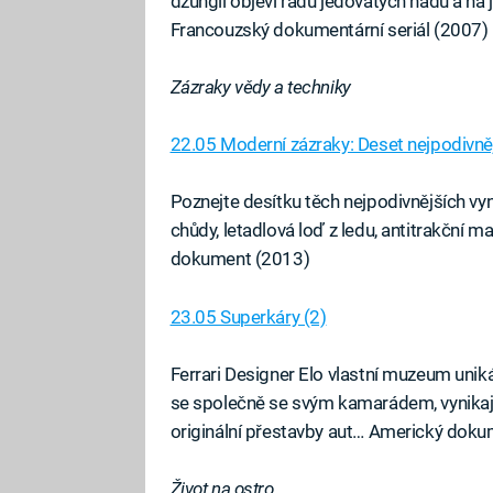
džungli objeví řadu jedovatých hadů a na
Francouzský dokumentární seriál (2007)
Zázraky vědy a techniky
22.05 Moderní zázraky: Deset nejpodivně
Poznejte desítku těch nejpodivnějších vy
chůdy, letadlová loď z ledu, antitrakční 
dokument (2013)
23.05 Superkáry (2)
Ferrari Designer Elo vlastní muzeum uniká
se společně se svým kamarádem, vynika
originální přestavby aut… Americký dokum
Život na ostro