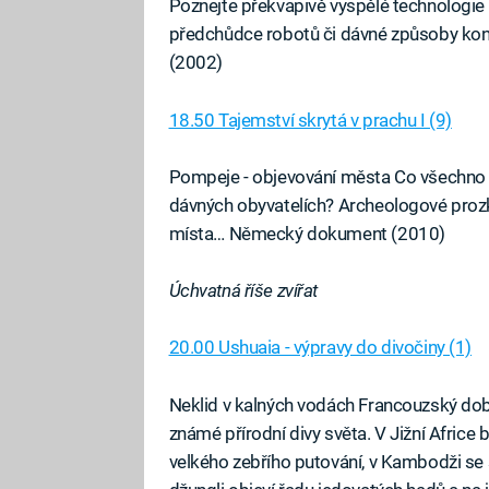
Poznejte překvapivě vyspělé technologie 
předchůdce robotů či dávné způsoby kons
(2002)
18.50 Tajemství skrytá v prachu I (9)
Pompeje - objevování města Co všechno o
dávných obyvatelích? Archeologové prozk
místa… Německý dokument (2010)
Úchvatná říše zvířat
20.00 Ushuaia - výpravy do divočiny (1)
Neklid v kalných vodách Francouzský do
známé přírodní divy světa. V Jižní Afric
velkého zebřího putování, v Kambodži se