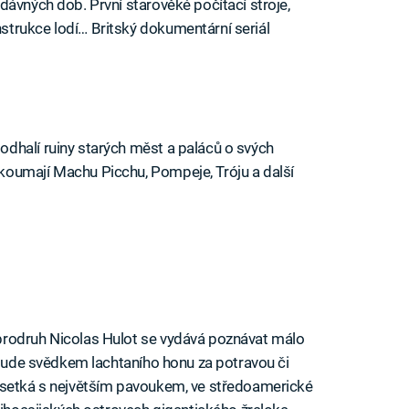
dávných dob. První starověké počítací stroje,
trukce lodí… Britský dokumentární seriál
dhalí ruiny starých měst a paláců o svých
oumají Machu Picchu, Pompeje, Tróju a další
brodruh Nicolas Hulot se vydává poznávat málo
e bude svědkem lachtaního honu za potravou či
 setká s největším pavoukem, ve středoamerické