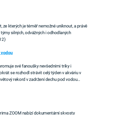
, ze kterých je téměř nemožné uniknout, a právě
ři týmy silných, odvážných i odhodlaných
12)
d vodou
romuje své fanoušky nevšedními triky i
rát se rozhodl strávit celý týden v akváriu v
světový rekord v zadržení dechu pod vodou...
Prima ZOOM nabízí dokumentární skvosty