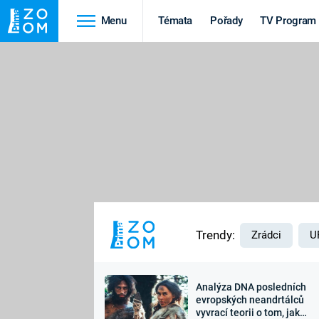
Menu
Témata
Pořady
TV Program
Cestování
Historie
HRADY A ZÁMKY
VIKINGOVÉ
HEDVÁBNÁ STEZKA
EPIDEMIE A
PANDEMIE
PŘÍRODA
STAROVĚKÝ EGYPT
Trendy:
Zrádci
U
Analýza DNA posledních
Druhá
Výročí
evropských neandrtálců
vyvrací teorii o tom, jak
světová válka