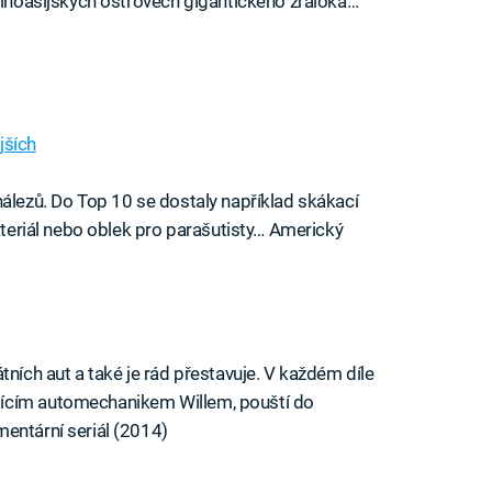
 jihoasijských ostrovech gigantického žraloka…
jších
nálezů. Do Top 10 se dostaly například skákací
materiál nebo oblek pro parašutisty… Americký
tních aut a také je rád přestavuje. V každém díle
jícím automechanikem Willem, pouští do
entární seriál (2014)