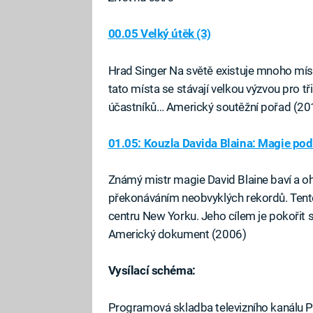
00.05 Velký útěk (3)
Hrad Singer Na světě existuje mnoho míst
tato místa se stávají velkou výzvou pro t
účastníků… Americký soutěžní pořad (20
01.05: Kouzla Davida Blaina: Magie po
Známý mistr magie David Blaine baví a oh
překonáváním neobvyklých rekordů. Tentok
centru New Yorku. Jeho cílem je pokořit 
Americký dokument (2006)
Vysílací schéma:
Programová skladba televizního kanálu 