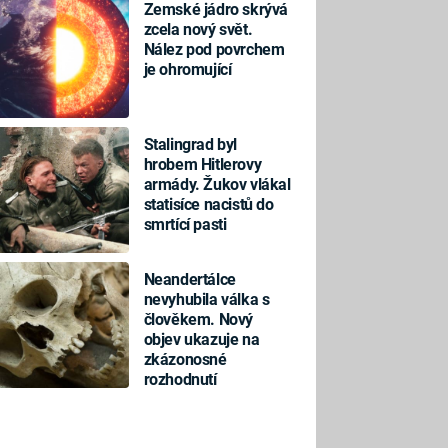
Zemské jádro skrývá
zcela nový svět.
Nález pod povrchem
je ohromující
Stalingrad byl
hrobem Hitlerovy
armády. Žukov vlákal
statisíce nacistů do
smrtící pasti
Neandertálce
nevyhubila válka s
člověkem. Nový
objev ukazuje na
zkázonosné
rozhodnutí