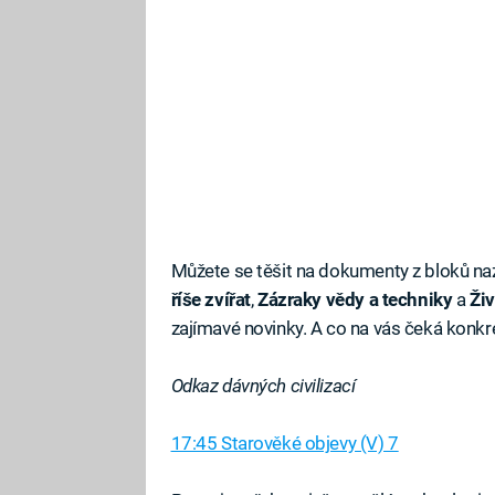
Můžete se těšit na dokumenty z bloků n
říše zvířat
,
Zázraky vědy a techniky
a
Živ
zajímavé novinky. A co na vás čeká konkr
Odkaz dávných civilizací
17:45 Starověké objevy (V) 7