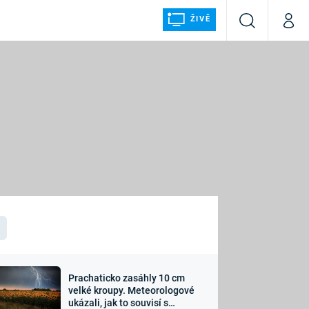
ŽIVĚ
Vyhledávání
Můj p
Prima+
ÁLKA
CNN Prima NEWS
Prima FRESH
Prima LIVING
LMY A
Prima Ženy
Prima LAJK
Prachaticko zasáhly 10 cm
osti
velké kroupy. Meteorologové
Sledujte nás
ukázali, jak to souvisí s