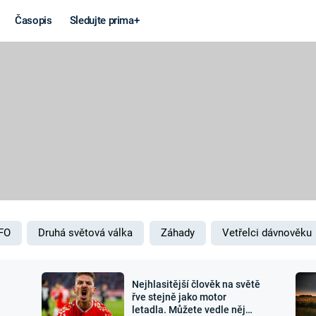
Časopis
Sledujte prima+
Věda a
Války
technika
STUDENÁ V
KORONAVIRUS
VÁLKA VE
VIETNAMU
VESMÍR
VÁLEČNÉ FI
MARS
SERIÁLY
FO
Druhá světová válka
Záhady
Vetřelci dávnověku
Nejhlasitější člověk na světě
Záhady a
Zajímav
řve stejně jako motor
letadla. Můžete vedle něj
konspirace