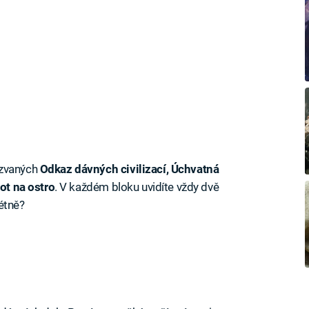
azvaných
Odkaz dávných civilizací, Úchvatná
ot na ostro
. V každém bloku uvidíte vždy dvě
étně?