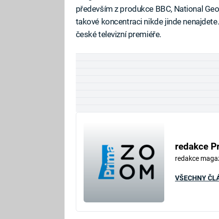
především z produkce BBC, National Geograp
takové koncentraci nikde jinde nenajdet
české televizní premiéře.
redakce P
redakce maga
VŠECHNY ČL