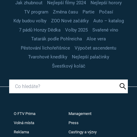
Jak zhubnout
Nejlepší filmy 2024
Nejlepší horory
TV program
Změna času
Partie
Počasí
Kdy budou volby
ZOO Nové začátky
Auto – katalog
7 pádů Honzy Dědka
Volby 2025
Svařené víno
Tatarák podle Pohlreicha
Aloe vera
Pěstování lichořeřišnice
Výpočet ascendentu
Tvarohové knedlíky
Nejlepší palačinky
Švestkový koláč
O FTV Prima
Management
Volná místa
Press
Reklama
Castingy a výzvy