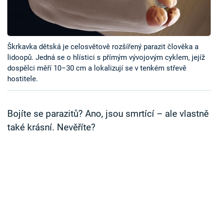
Časopis
Sledujte prima+
Škrkavka dětská je celosvětově rozšířený parazit člověka a
lidoopů. Jedná se o hlístici s přímým vývojovým cyklem, jejíž
Přihlášení
dospělci měří 10–30 cm a lokalizují se v tenkém střevě
hostitele.
Sledujte nás
Bojíte se parazitů? Ano, jsou smrtící – ale vlastně
také krásní. Nevěříte?