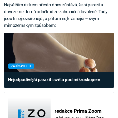
Největším rizikem přesto dnes zůstává, že si parazita
dovezeme domů odněkud ze zahraniční dovolené. Tady
jsou ti nejrozšířenější, a přitom nejkrásnější – svým
mimozemským způsobem:
ZAJÍMAVOSTI
Nejodpudivější paraziti světa pod mikroskopem
redakce Prima Zoom
redakce magazínu Prima Zoom