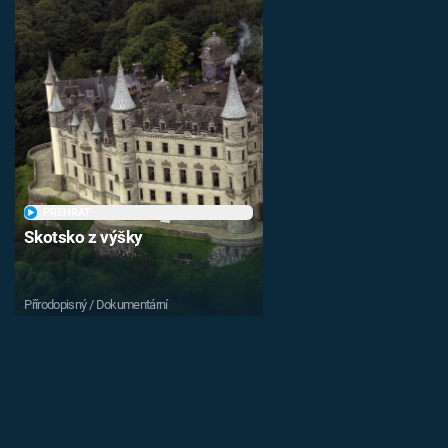
PŘEHRÁT
Skotsko z výšky
Přírodopisný / Dokumentární