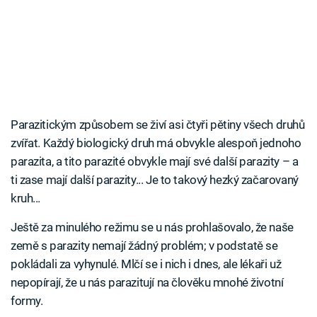
Parazitickým způsobem se živí asi čtyři pětiny všech druhů
zvířat. Každý biologický druh má obvykle alespoň jednoho
parazita, a tito parazité obvykle mají své další parazity – a
ti zase mají další parazity... Je to takový hezký začarovaný
kruh...
Ještě za minulého režimu se u nás prohlašovalo, že naše
země s parazity nemají žádný problém; v podstatě se
pokládali za vyhynulé. Mlčí se i nich i dnes, ale lékaři už
nepopírají, že u nás parazitují na člověku mnohé životní
formy.