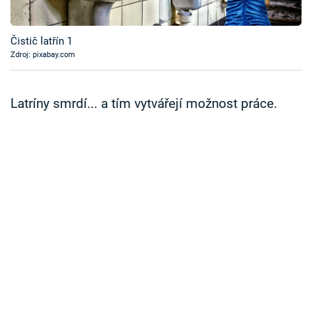
Časopis
Čistič latřín 1
Sledujte prima+
Zdroj: pixabay.com
Přihlášení
Latríny smrdí... a tím vytvářejí možnost práce.
Sledujte nás