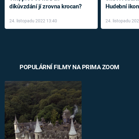
díkůvzdání jí zrovna krocan?
Hudební ikon
až do konce 
24. listopadu 2022 13:40
24. listopadu 20
léky
POPULÁRNÍ FILMY NA PRIMA ZOOM