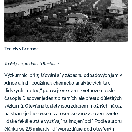
Toalety v Brisbane
Toalety na předměstí Brisbane...
Výzkumníci při zjišťování síly zápachu odpadových jam v
Africe a Indii použili jak chemicko-analytických, tak
´lidských´ metod,“ popisuje ve svém květnovém čísle
časopis Discover jeden z bizarních, ale přesto důležitých
výzkumů. Otevřené toalety jsou zdrojem možných nákaz
na straně jedné, ovšem zároveň se v rozvojovém světě
lidské fekálie stále využívají na hnojení polí. Podle autorů
článku se 2,5 miliardy lidí vyprazdňuje pod otevřeným