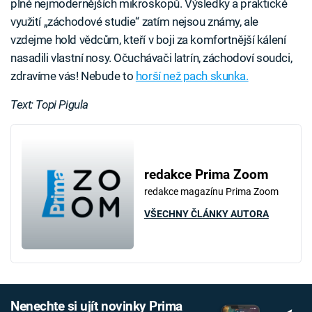
plné nejmodernějších mikroskopů. Výsledky a praktické
využití „záchodové studie“ zatím nejsou známy, ale
vzdejme hold vědcům, kteří v boji za komfortnější kálení
nasadili vlastní nosy. Očuchávači latrín, záchodoví soudci,
zdravíme vás! Nebude to
horší než pach skunka.
Text: Topi Pigula
redakce Prima Zoom
redakce magazínu Prima Zoom
VŠECHNY ČLÁNKY AUTORA
Nenechte si ujít novinky Prima