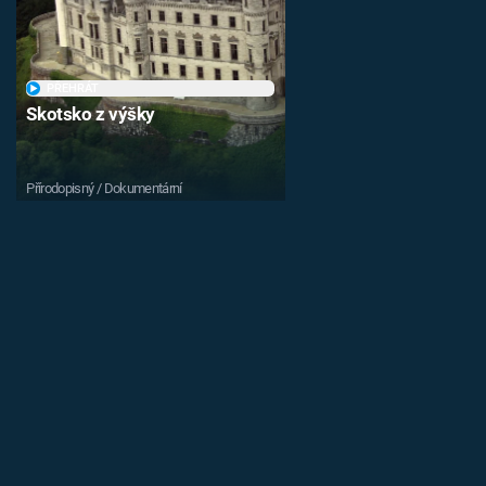
PŘEHRÁT
Skotsko z výšky
Přírodopisný / Dokumentární