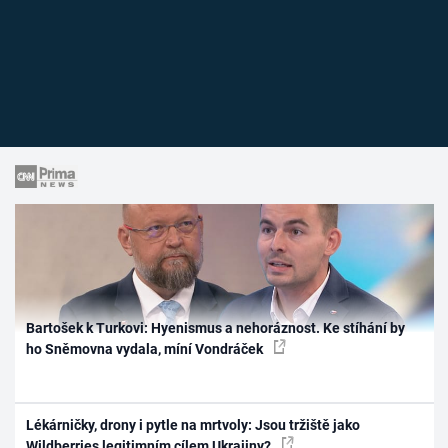
Bartošek k Turkovi: Hyenismus a nehoráznost. Ke stíhání by
ho Sněmovna vydala, míní Vondráček
Lékárničky, drony i pytle na mrtvoly: Jsou tržiště jako
Wildberries legitimním cílem Ukrajiny?