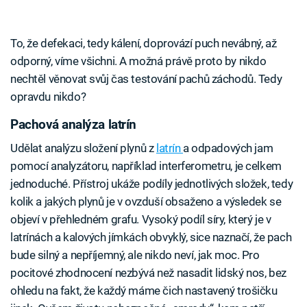
To, že defekaci, tedy kálení, doprovází puch nevábný, až
odporný, víme všichni. A možná právě proto by nikdo
nechtěl věnovat svůj čas testování pachů záchodů. Tedy
opravdu nikdo?
Pachová analýza latrín
Udělat analýzu složení plynů z
latrín
a odpadových jam
pomocí analyzátoru, například interferometru, je celkem
jednoduché. Přístroj ukáže podíly jednotlivých složek, tedy
kolik a jakých plynů je v ovzduší obsaženo a výsledek se
objeví v přehledném grafu. Vysoký podíl síry, který je v
latrínách a kalových jímkách obvyklý, sice naznačí, že pach
bude silný a nepříjemný, ale nikdo neví, jak moc. Pro
pocitové zhodnocení nezbývá než nasadit lidský nos, bez
ohledu na fakt, že každý máme čich nastavený trošičku