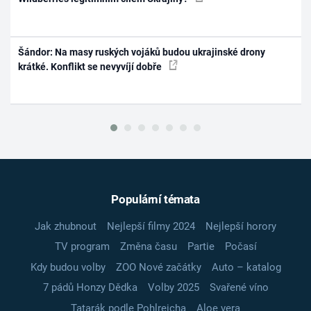
Šándor: Na masy ruských vojáků budou ukrajinské drony
krátké. Konflikt se nevyvíjí dobře
Populární témata
Jak zhubnout
Nejlepší filmy 2024
Nejlepší horory
TV program
Změna času
Partie
Počasí
Kdy budou volby
ZOO Nové začátky
Auto – katalog
7 pádů Honzy Dědka
Volby 2025
Svařené víno
Tatarák podle Pohlreicha
Aloe vera