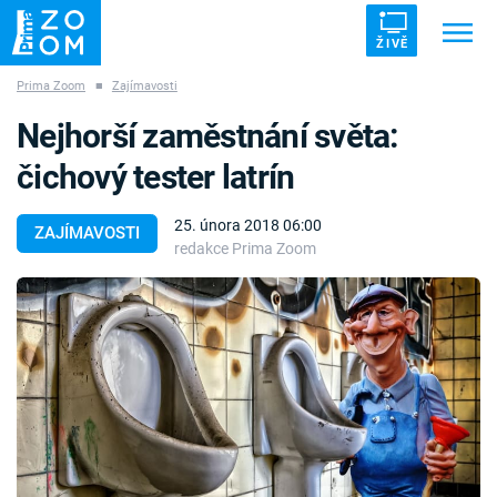
ŽIVĚ
Prima Zoom
■
Zajímavosti
Trendy:
ZRÁDCI
UFO
DRUHÁ SVĚTOVÁ VÁLKA
Nejhorší zaměstnání světa:
ZÁHADY
VETŘELCI DÁVNOVĚKU
čichový tester latrín
25. února 2018 06:00
ZAJÍMAVOSTI
redakce Prima Zoom
Témata
Témata
Pořady
TV Program