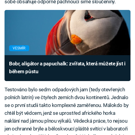
sobě obsahuje odporně páchnoucí sirné sloučeniny.
VESMÍR
Bobr, aligátor a papuchalk: zvířata, která můžete jíst i
během půstu
Testováno bylo sedm odpadových jam (tedy otevřených
polních latrín) ve čtyřech zemích dvou kontinentů. Jednalo
se o první studii takto komplexně zaměřenou. Málokdo by
chtěl být vědcem, jenž se uprostřed afrického horka
naklání nad jámou plnou výkalů. Vědecká práce, to nejsou
jen ochranné brýle a běloskvoucí pláště svítící v laboratoři