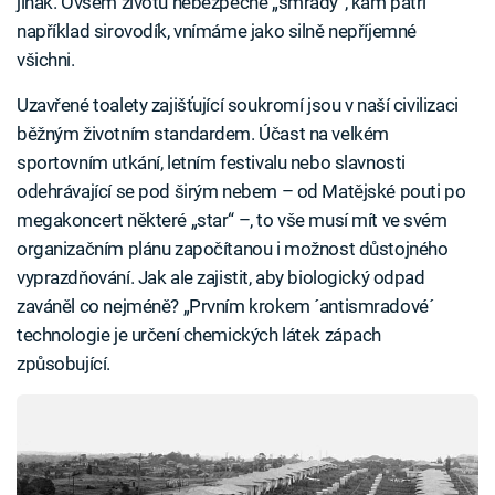
jinak. Ovšem životu nebezpečné „smrady“, kam patří
například sirovodík, vnímáme jako silně nepříjemné
všichni.
Uzavřené toalety zajišťující soukromí jsou v naší civilizaci
běžným životním standardem. Účast na velkém
sportovním utkání, letním festivalu nebo slavnosti
odehrávající se pod širým nebem – od Matějské pouti po
megakoncert některé „star“ –, to vše musí mít ve svém
organizačním plánu započítanou i možnost důstojného
vyprazdňování. Jak ale zajistit, aby biologický odpad
zaváněl co nejméně? „Prvním krokem ´antismradové´
technologie je určení chemických látek zápach
způsobující.