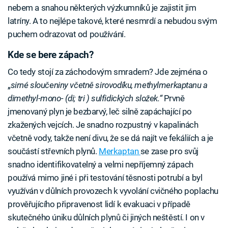
nebem a snahou některých výzkumníků je zajistit jim
latríny. A to nejlépe takové, které nesmrdí a nebudou svým
puchem odrazovat od používání.
Kde se bere zápach?
Co tedy stojí za záchodovým smradem? Jde zejména o
„
sirné sloučeniny včetně sirovodíku, methylmerkaptanu a
dimethyl-mono- (di; tri ) sulfidických složek.“
Prvně
jmenovaný plyn je bezbarvý, leč silně zapáchající po
zkažených vejcích. Je snadno rozpustný v kapalinách
včetně vody, takže není divu, že se dá najít ve fekáliích a je
součástí střevních plynů.
Merkaptan
se zase pro svůj
snadno identifikovatelný a velmi nepříjemný zápach
používá mimo jiné i při testování těsnosti potrubí a byl
využíván v důlních provozech k vyvolání cvičného poplachu
prověřujícího připravenost lidí k evakuaci v případě
skutečného úniku důlních plynů či jiných neštěstí. I on v