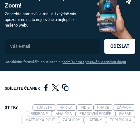
Zoom!
Zanechte nám svůj e-mail a 1x týdně vás
upozorníme na to nejnovější a nejlepší z
našeho webu.
ODESLAT
Odesláním formuláře souhlasíte s
podmínkami zpracování osobních údajů
SDÍLEJTE ČLÁNEK
ŠTÍTKY
TOALETA
AFRIKA
INDIE
PRÁCE
ZÁPACH
BRISBANE
ANALÝZA
PRACOVNÍ POMĚR
SMRAD
MATĚJSKÁ POUŤ
ZÁCHODY
LATŘÍNY
TOPI PIGULA