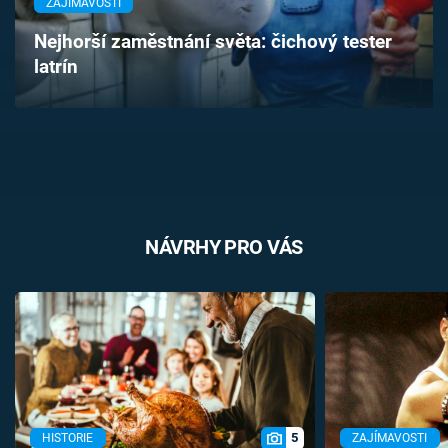
ZAJÍMAVOSTI
Časopis
Nejhorší zaměstnání světa: čichový tester
latrín
Sledujte prima+
Přihlášení
Sledujte nás
NÁVRHY PRO VÁS
5
HISTORIE
ZAJÍMAVOSTI