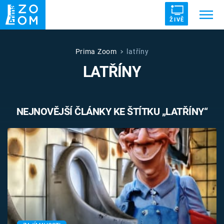
ŽIVĚ
Trendy:
ZRÁDCI
UFO
DRUHÁ SVĚTOVÁ VÁLKA
Prima Zoom
latříny
LATŘÍNY
ZÁHADY
VETŘELCI DÁVNOVĚKU
NEJNOVĚJŠÍ ČLÁNKY KE ŠTÍTKU „LATŘÍNY“
Témata
Témata
Pořady
TV Program