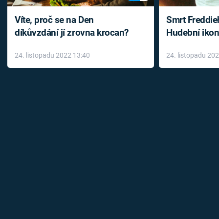
Víte, proč se na Den
Smrt Freddie
díkůvzdání jí zrovna krocan?
Hudební ikon
až do konce 
24. listopadu 2022 13:40
24. listopadu 20
léky