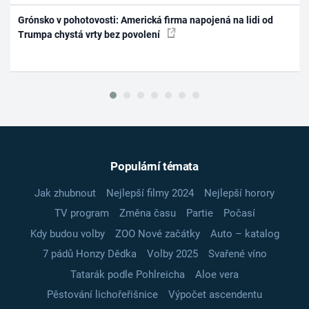
Grónsko v pohotovosti: Americká firma napojená na lidi od
Trumpa chystá vrty bez povolení
Populární témata
Jak zhubnout
Nejlepší filmy 2024
Nejlepší horory
TV program
Změna času
Partie
Počasí
Kdy budou volby
ZOO Nové začátky
Auto – katalog
7 pádů Honzy Dědka
Volby 2025
Svařené víno
Tatarák podle Pohlreicha
Aloe vera
Pěstování lichořeřišnice
Výpočet ascendentu