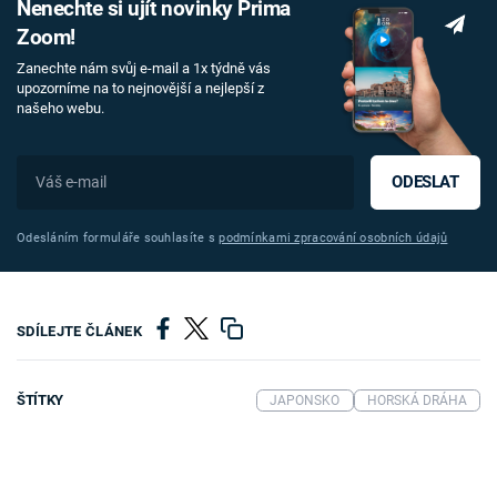
Nenechte si ujít novinky Prima
Zoom!
Zanechte nám svůj e-mail a 1x týdně vás
upozorníme na to nejnovější a nejlepší z
našeho webu.
ODESLAT
Odesláním formuláře souhlasíte s
podmínkami zpracování osobních údajů
SDÍLEJTE ČLÁNEK
ŠTÍTKY
JAPONSKO
HORSKÁ DRÁHA