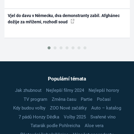
Vjel do davu v Německu, dva demonstranty zabil. Afghánec
dožije za mřížemi, rozhodl soud
Populární témata
Jak zhubnout
Nejlepší filmy 2024
Nejlepší horory
TV program
Změna času
Partie
Počasí
Kdy budou volby
ZOO Nové začátky
Auto – katalog
7 pádů Honzy Dědka
Volby 2025
Svařené víno
Tatarák podle Pohlreicha
Aloe vera