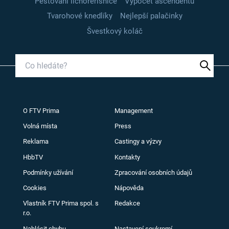
Pěstování lichořeřišnice
Výpočet ascendentu
Tvarohové knedlíky
Nejlepší palačinky
Švestkový koláč
O FTV Prima
Management
Volná místa
Press
Reklama
Castingy a výzvy
HbbTV
Kontakty
Podmínky užívání
Zpracování osobních údajů
Cookies
Nápověda
Vlastník FTV Prima spol. s
Redakce
r.o.
Nahlásit chybu
Nastavení soukromí