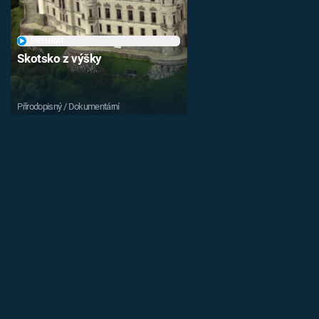
PŘEHRÁT
Skotsko z výšky
Přírodopisný / Dokumentární