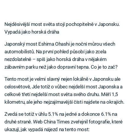
Nejděsivější most světa stojí pochopitelně v Japonsku.
Vypadá jako horská dráha
Japonský most Eshima Ohashi je noční můrou všech
automobilistů. Na první pohled působí jako zcela
nezdolatelně – spíš jako horská dráha v nějakém
zábavním parku než jako dopravní tepna. Co je to zač?
Tento most je velmi slavný nejen lokálně v Japonsku ale
celosvětově, Jde totiž o vůbec nejdelší most Japonska a
celkově třetí nejdelší most světa svého druhu. Měří 1,5
kilometru, ale jeho nejzajímavější čísti najdete na okrajích.
Zvedá se totiž v úhlu 5.1% na jedné a dokonce 6.1% na
druhé straně. Web China Times zveřejnil fotografie, které
ukazují, jak vypadá nájezd na tento most: