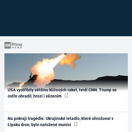
USA vystřílely většinu klíčových raket, tvrdí CNN. Trump se
ostře ohradil, hrozí i vězením
Na pokraji tragédie: Ukrajinské letadlo, které ohrožoval v
Lipsku dron, bylo naložené municí