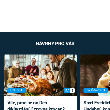
NÁVRHY PRO VÁS
5
HISTORIE
ZAJÍMAVOSTI
Víte, proč se na Den
Smrt Freddie
díkůvzdání jí zrovna krocan?
Hudební ikon