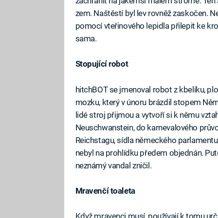
zachránit na jakémsi malém stromě. Ten a
zem. Naštěstí byl lev rovněž zaskočen. N
pomocí vteřinového lepidla přilepit ke kro
sama.
Stopující robot
hitchBOT se jmenoval robot z kbelíku, plo
mozku, který v únoru brázdil stopem Něme
lidé stroj přijmou a vytvoří si k němu vzt
Neuschwanstein, do karnevalového průvod
Reichstagu, sídla německého parlamentu, s
nebyl na prohlídku předem objednán. Put
neznámý vandal zničil.
Mravenčí toaleta
Když mravenci musí, používají k tomu určitá