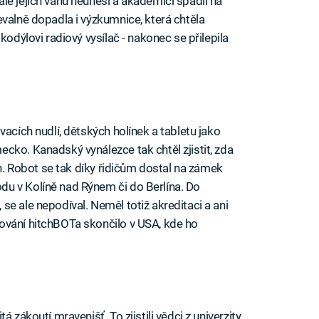
le jejich váhu neunesl a akademici spadli na
evalně dopadla i výzkumnice, která chtěla
kodýlovi radiový vysílač - nakonec se přilepila
vacích nudlí, dětských holínek a tabletu jako
cko. Kanadský vynálezce tak chtěl zjistit, zda
ah. Robot se tak díky řidičům dostal na zámek
u v Kolíně nad Rýnem či do Berlína. Do
e ale nepodíval. Neměl totiž akreditaci a ani
ování hitchBOTa skončilo v USA, kde ho
 zákoutí mravenišť. To zjistili vědci z univerzity