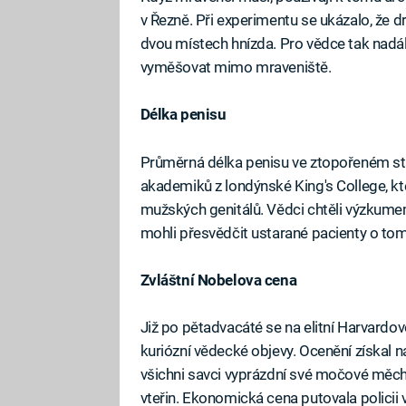
v Řezně. Při experimentu se ukázalo, že 
dvou místech hnízda. Pro vědce tak nadá
vyměšovat mimo mraveniště.
Délka penisu
Průměrná délka penisu ve ztopořeném stav
akademiků z londýnské King's College, kt
mužských genitálů. Vědci chtěli výzkum
mohli přesvědčit ustarané pacienty o tom, 
Zvláštní Nobelova cena
Již po pětadvacáté se na elitní Harvardov
kuriózní vědecké objevy. Ocenění získal nap
všichni savci vyprázdní své močové měch
vteřin. Ekonomická cena putovala policii