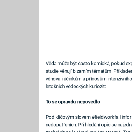
Věda může být často komická, pokud exp
studie věnují bizarním tématům. Příklade
věnovali účinkům a přínosům intenzivního
letošních vědeckých kuriozit:
To se opravdu nepovedlo
Pod klíčovým slovem #fieldworkfail inform
nedopatřeních. Při hledání opic se najednou