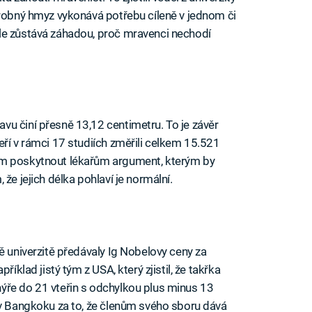
drobný hmyz vykonává potřebu cíleně v jednom či
le zůstává záhadou, proč mravenci nechodí
u činí přesně 13,12 centimetru. To je závěr
eří v rámci 17 studiích změřili celkem 15.521
em poskytnout lékařům argument, kterým by
že jejich délka pohlaví je normální.
ě univerzitě předávaly Ig Nobelovy ceny za
říklad jistý tým z USA, který zjistil, že takřka
ýře do 21 vteřin s odchylkou plus minus 13
 v Bangkoku za to, že členům svého sboru dává