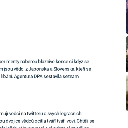
erimenty naberou bláznivé konce či když se
m jsou vědci z Japonska a Slovenska, kteří se
 líbání. Agentura DPA sestavila seznam
ují vědci na twitteru o svých legračních
 dvojice vědců ocitla tváří tvář lvovi. Chtěli se