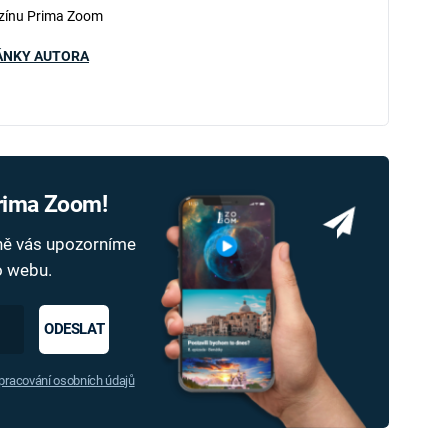
zínu Prima Zoom
ÁNKY AUTORA
Prima Zoom!
dně vás upozorníme
ho webu.
ODESLAT
racování osobních údajů