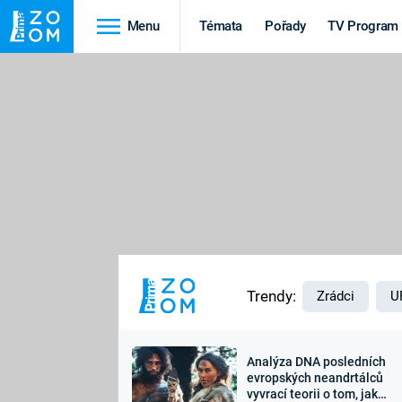
Menu
Témata
Pořady
TV Program
Cestování
Historie
HRADY A ZÁMKY
VIKINGOVÉ
HEDVÁBNÁ STEZKA
EPIDEMIE A
PANDEMIE
PŘÍRODA
STAROVĚKÝ EGYPT
Trendy:
Zrádci
U
Analýza DNA posledních
Druhá
Výročí
evropských neandrtálců
vyvrací teorii o tom, jak
světová válka