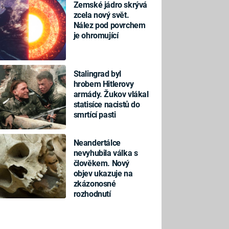
Zemské jádro skrývá
zcela nový svět.
Nález pod povrchem
je ohromující
Stalingrad byl
hrobem Hitlerovy
armády. Žukov vlákal
statisíce nacistů do
smrtící pasti
Neandertálce
nevyhubila válka s
člověkem. Nový
objev ukazuje na
zkázonosné
rozhodnutí