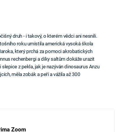
išný druh - i takový, o kterém vědci ani nesnili.
etošního roku umístila americká vysoká škola
Maroka, který prchá za pomoci akrobatických
nus rechenbergi a díky saltům dokáže urazit
i slepice z pekla, jak je nazýván dinosaurus Anzu
jcích, měla zobák a peří a vážila až 300
rima Zoom