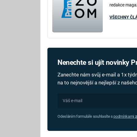
redakce maga
VŠECHNY ČL
Nenechte si ujít novinky 
Zanechte nám svůj e-mail a 1x tý
na to nejnovější a nejlepší z naše
Odesláním formuláře souhlasíte s
podmínkami zp