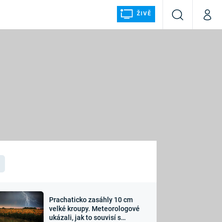
ŽIVĚ
Vyhledávání
Můj p
Prima+
ÁLKA
CNN Prima NEWS
Prima FRESH
Prima LIVING
LMY A
Prima Ženy
Prima LAJK
Prachaticko zasáhly 10 cm
osti
velké kroupy. Meteorologové
Sledujte nás
ukázali, jak to souvisí s