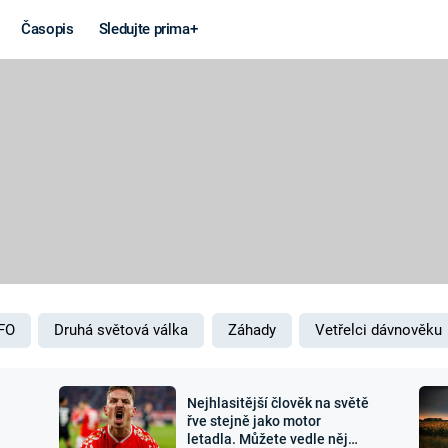
Časopis
Sledujte prima+
Věda a
Války
technika
STUDENÁ V
KORONAVIRUS
VÁLKA VE
VIETNAMU
VESMÍR
VÁLEČNÉ FI
MARS
SERIÁLY
FO
Druhá světová válka
Záhady
Vetřelci dávnověku
Nejhlasitější člověk na světě
Záhady a
Zajímav
řve stejně jako motor
letadla. Můžete vedle něj
konspirace