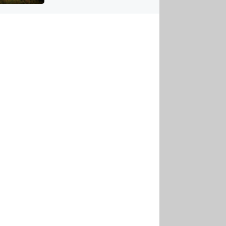
US
tornádem
RSUS
ZE A