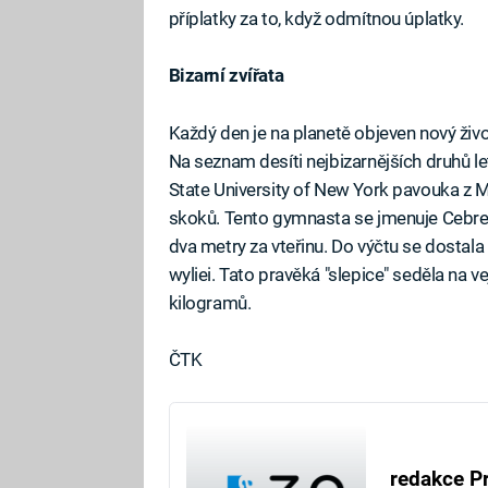
příplatky za to, když odmítnou úplatky.
Bizarní zvířata
Každý den je na planetě objeven nový živoč
Na seznam desíti nejbizarnějších druhů l
State University of New York pavouka z 
skoků. Tento gymnasta se jmenuje Cebren
dva metry za vteřinu. Do výčtu se dostala 
wyliei. Tato pravěká "slepice" seděla na ve
kilogramů.
ČTK
redakce P