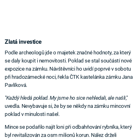
Zlatá investice
Podle archeologů jde o majetek značné hodnoty, za který
se daly koupit i nemovitosti. Poklad se stal součástí nové
expozice na zámku. Návštěvníci ho uvidí poprvé v sobotu
při hradozámecké noci, řekla ČTK kastelánka zámku Jana
Pavlíková.
"Každý hledá poklad. My jsme ho sice nehledali, ale našli
,"
uvedla. Nevybavuje si, že by se někdy na zámku mincovní
poklad v minulosti našel.
Mince se podařilo najít loni při odbahňování rybníka, který
byl revitalizován za osm milionů korun. Nález drželi