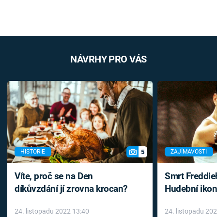
NÁVRHY PRO VÁS
5
HISTORIE
ZAJÍMAVOSTI
Víte, proč se na Den
Smrt Freddie
díkůvzdání jí zrovna krocan?
Hudební ikon
až do konce 
24. listopadu 2022 13:40
24. listopadu 20
léky