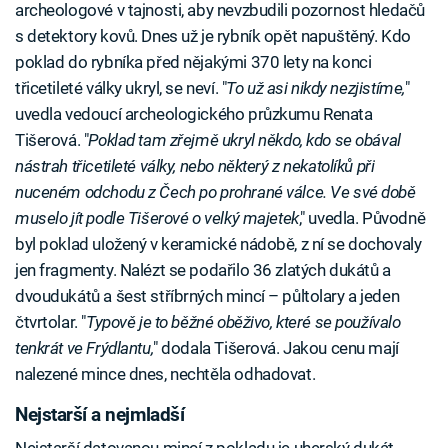
archeologové v tajnosti, aby nevzbudili pozornost hledačů
s detektory kovů. Dnes už je rybník opět napuštěný. Kdo
poklad do rybníka před nějakými 370 lety na konci
třicetileté války ukryl, se neví. "
To už asi nikdy nezjistíme,
"
uvedla vedoucí archeologického průzkumu Renata
Tišerová. "
Poklad tam zřejmě ukryl někdo, kdo se obával
nástrah třicetileté války, nebo některý z nekatolíků při
nuceném odchodu z Čech po prohrané válce. Ve své době
muselo jít podle Tišerové o velký majetek
," uvedla. Původně
byl poklad uložený v keramické nádobě, z ní se dochovaly
jen fragmenty. Nalézt se podařilo 36 zlatých dukátů a
dvoudukátů a šest stříbrných mincí – půltolary a jeden
čtvrtolar. "
Typově je to běžné oběživo, které se používalo
tenkrát ve Frýdlantu,
" dodala Tišerová. Jakou cenu mají
nalezené mince dnes, nechtěla odhadovat.
Nejstarší a nejmladší