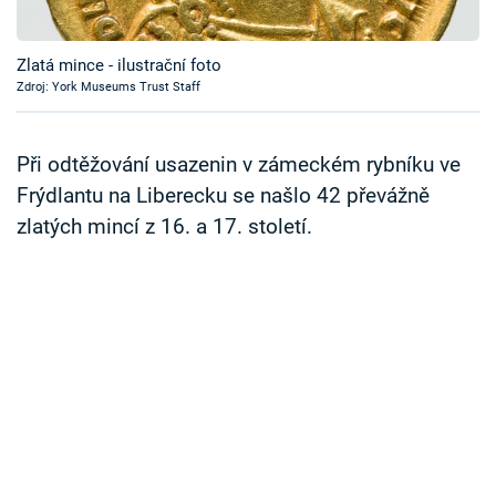
Časopis
Zlatá mince - ilustrační foto
Sledujte prima+
Zdroj: York Museums Trust Staff
Přihlášení
Při odtěžování usazenin v zámeckém rybníku ve
Frýdlantu na Liberecku se našlo 42 převážně
zlatých mincí z 16. a 17. století.
Sledujte nás