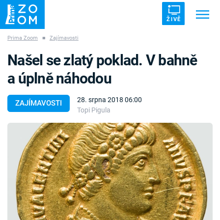
ŽIVĚ
Prima Zoom
■
Zajímavosti
Trendy:
ZRÁDCI
UFO
DRUHÁ SVĚTOVÁ VÁLKA
Našel se zlatý poklad. V bahně
ZÁHADY
VETŘELCI DÁVNOVĚKU
a úplně náhodou
28. srpna 2018 06:00
ZAJÍMAVOSTI
Topi Pigula
Témata
Témata
Pořady
TV Program