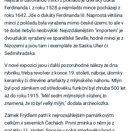
Nejstarší datovanou mincí z pokladu je uherský dukát
Ferdinanda I. z roku 1528 a nejmladší mince pocházejí z
roku 1642. Jde o dukáty Ferdinanda III. Naprostá většina
mincí z pokladu byla vyražena mimo české území, to ale v
té době nebylo neobvyklé. Nejvzdálenějším "importem" je
dvoudukát vyražený ve španělské Seville, hodně mincí je z
Nizozemí a jsou tam i exempláře ze Saska, Uher či
Sedmihradska.
V nové expozici jsou i další pozoruhodné nálezy ze dna
rybníku, třeba revolver z konce 19. století, náboje, úlomky
keramiky či dřevěné artefakty z mlýnského náhonu. Mlýn
byl pod zámkem od středověku, funkční byl zhruba 500 let
až do roku 1915. "
Měl sedm mlýnských složení, to
znamená, že to byl velký mlýn,
" dodala archeoložka.
Zámek Frýdlant patří k nejrozsáhlejším památkovým
celkům v severních Čechách. První zmínka o něm je z
počátku 11. století. Spojuje v sobě středověký hrad a