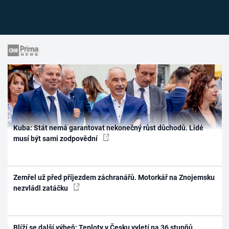
Kuba: Stát nemá garantovat nekonečný růst důchodů. Lidé
musí být sami zodpovědní
Zemřel už před příjezdem záchranářů. Motorkář na Znojemsku
nezvládl zatáčku
Blíží se další výheň: Teploty v Česku vyletí na 36 stupňů.