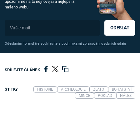
upozorníme na to nejnovější a nejlepší z
našeho webu.
ODESLAT
Odesláním formuláře souhlasíte s
podmínkami zpracování osobních údajů
SDÍLEJTE ČLÁNEK
ŠTÍTKY
HISTORIE
ARCHEOLOGIE
ZLATO
BOHATSTVÍ
MINCE
POKLAD
NÁLEZ