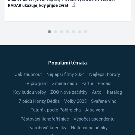
RADAR ukazuje, kdy přijde zvrat
Populární témata
Jak zhubnout
Nejlepší filmy 2024
Nejlepší horory
TV program
Změna času
Partie
Počasí
Kdy budou volby
ZOO Nové začátky
Auto – katalog
7 pádů Honzy Dědka
Volby 2025
Svařené víno
Tatarák podle Pohlreicha
Aloe vera
Pěstování lichořeřišnice
Výpočet ascendentu
Tvarohové knedlíky
Nejlepší palačinky